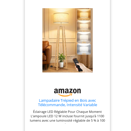
d'obtenir une lumière plus douce, protège vos
yeux et apporte une atmosphère chaleureuse à
votre espace [Petite Taille et Économie d'Espace]
Avec une hauteur de 36 cm, la lampe de chevet
bois est compacte, pratique et peu encombrante,
s'adapte aux petits coins, idéale pour le bureau, le
chevet, le chambre, le salon, etc. Le cordon et
l'interrupteur transparents donnent un aspect
soigné au bureau, pas de fils en désordre [Base
Trépied Stable] La base de la lampe de table LED
est fabriquée en bois de haute qualité et le trépied
fournit une base stable pour une utilisation en
toute sécurité. Sans avoir à vous soucier d'un
basculement accidentel, vous pouvez vous
concentrer sur le plaisir d'une lumière agréable
[Facile à Installer] Pas besoin d'étapes
d'installation compliquées, ni d'outils
professionnels, il suffit d'installer l'abat-jour et
l'ampoule sur la base de la lampe de chevet en lin
en quelques minutes pour illuminer
immédiatement votre intérieur
Lampadaire Trépied en Bois avec
Télécommande, Intensité Variable
Éclairage LED Réglable Pour Chaque Moment
L’ampoule LED 12 W incluse fournit jusqu’à 1100
lumens avec une luminosité réglable de 5 % à 100
%. Choisissez une lumière chaude de 3000K pour
vous détendre ou une lumière plus vive de 6500K