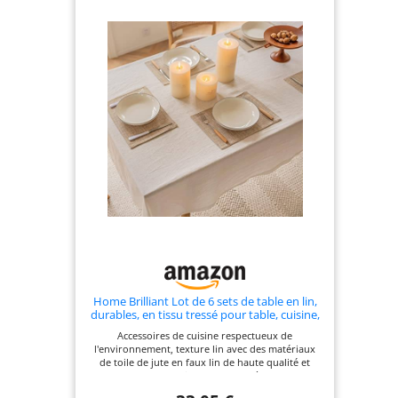
il est très facile à nettoyer. S'il y a une tache sur le
set de table, il peut être facilement lavé avec un
peu de savon. Il est également lavable en machine,
ce qui est très pratique. Paquet : 6 sets de table
inclus. Tous les sets de table sont coupés et cousus
à la main et il peut y avoir une erreur de 1-2 cm.
Avec une fabrication méticuleuse à la main et
chaque pièce est unique, ce sera un excellent
cadeau pour votre maison, votre salon, votre
bureau, un bon cadeau de pendaison de
crémaillère, pour décorer votre table à manger !
C'est également le choix de cadeau le plus
agréable pour les fêtes d'anniversaire, les cadeaux
de vacances, les parents et les amis.
Home Brilliant Lot de 6 sets de table en lin,
durables, en tissu tressé pour table, cuisine,
restaurant, 33 x 48 cm (13x19 pouces), toile
Accessoires de cuisine respectueux de
de jute
l'environnement, texture lin avec des matériaux
de toile de jute en faux lin de haute qualité et
respectueux de l'environnement. Très durable, ne
se décolore pas Contenu de l'emballage : 6 sets de