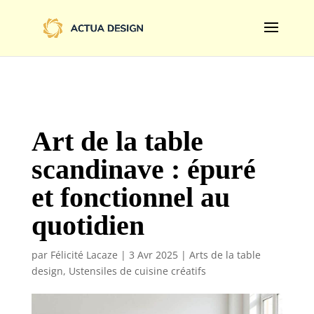
@import url('https://fonts.googleapis.com/css2?
family=Limelight&display=swap');
Art de la table
scandinave : épuré
et fonctionnel au
quotidien
par
Félicité Lacaze
|
3 Avr 2025
|
Arts de la table
design
,
Ustensiles de cuisine créatifs