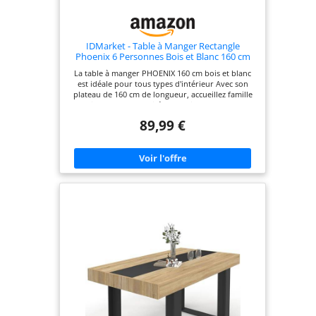
IDMarket - Table à Manger Rectangle
Phoenix 6 Personnes Bois et Blanc 160 cm
La table à manger PHOENIX 160 cm bois et blanc
est idéale pour tous types d'intérieur Avec son
plateau de 160 cm de longueur, accueillez famille
et amis ! Avec sa capacité d'accueil de 6 personnes,
vous partagerez de bons moments avec vos
89,99 €
convives Design effet loft ultra tendance - Plateau
(ép. 1,8 cm) et pieds (ép. 1,5 cm) en bois mélaminé
Structure à l'aspect massif et robuste : stabilité et
qualité garanties