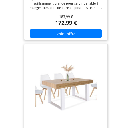
(Marron Clair)
suffisamment grande pour servir de table à
manger, de salon, de bureau, pour des réunions
de famille, etc. Elle peut accueillir de 6 à 8
183,99 €
personnes. 🌹Table de cuisine ovale moderne : Le
plateau est relié par trois panneaux MDF de haute
172,99 €
qualité. Lisse et plat, il présente une texture
naturelle du bois, originale et unique. Les pieds
sont équipés de patins antidérapants pour éviter
les rayures et améliorer la stabilité. 🌹Utilisation
multifonctionnelle : Cette table au design
minimaliste nordique s'intègre facilement à tous
les styles d'intérieur. Elle convient aux restaurants,
cuisines, salons, salles d'étude, bureaux, salles de
conférence et autres espaces. 🌹Nettoyage facile :
Le plateau et les pieds de cette table à manger
sont lisses et plats, et les taches peuvent être
essuyées avec un chiffon humide, ce qui facilite le
nettoyage. 🌹Logistique et montage : Nos tables à
manger sont toutes livrées avec des instructions
de montage détaillées et sont faciles à monter. Le
plateau et les pieds de cette table à manger seront
expédiés séparément, ce qui donne lieu à deux
colis. Il est normal que vous receviez votre colis à
des moments différents.