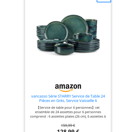
vancasso Série STARRY Service de Table 24
Pièces en Grès, Service Vaisselle 6
Personnes, avec 6 Assiettes Plates, 6
【Service de table pour 6 personnes】cet
Assiettes à Dessert, 6 Bols à pâtes, 6 Bols à
ensemble de 24 assiettes pour 6 personnes
Céréales, Vert à Émail Réactif
comprend : 6 assiettes plates (26 cm), 6 assiettes à
dessert (21 cm), 6 saladiers (960 ml) et 6 bols à
159,99 €
pâtes (1200 ml). L'assortiment polyvalent de bols
et d'assiettes est idéal pour différents types de
128,99 €