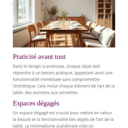
composer des assiettes complètes dans votre
vaisselle et plats de service et vos services de
vaisselle. ⚙️ FACILITÉ D’UTILISATION QUOTIDIENNE:
Compatible lave-vaisselle et micro-ondes (assiette
micro onde) pour un nettoyage rapide et un usage
pratique. L’ensemble est empilable et peu
encombrant. Les assiettes creuses et bols
conviennent aux pâtes/soupes/salades, tandis que
les assiettes plates et dessert servent les plats
principaux et les petits-déjeuners ; parfait pour un
service vaisselle complet moderne, avec vos tasse
cafe, vos tasse à café et un set de table assorti. 🎁
CADEAU PRÊT ET POLYVALENT: Livré dans une
Praticité avant tout
boîte solide et élégante, c’est un choix sûr
(pendaison, mariage, anniversaire). Le style
s’accorde avec un service vaisselle 4 personnes
Dans le design scandinave, chaque objet doit
existant ou d’autres services de table, et complète
répondre à un besoin pratique, apportant ainsi une
un service de table 6 personnes déjà en place.
fonctionnalité immédiate sans compromettre
l’esthétique. Cela inclut chaque élément de l’art de la
table, des assiettes aux serviettes.
Espaces dégagés
Un espace dégagé est crucial pour mettre en valeur
la beauté et la fonctionnalité des objets de l’art de la
table. Le minimalisme scandinave crée un