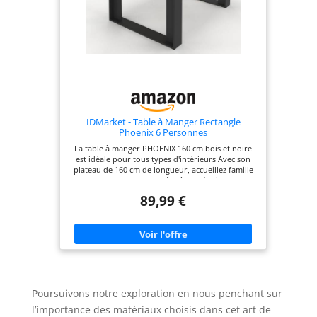
IDMarket - Table à Manger Rectangle
Phoenix 6 Personnes
La table à manger PHOENIX 160 cm bois et noire
est idéale pour tous types d'intérieurs Avec son
plateau de 160 cm de longueur, accueillez famille
et amis ! Aspect cossu grâce à son épais plateau
aux hauts rebords et ses larges pieds (10x1,5 cm)
89,99 €
Design effet loft ultra tendance avec bande
centrale noire mate Avec sa capacité d'accueil de 6
personnes, vous partagerez de bons moments
avec vos convives
Poursuivons notre exploration en nous penchant sur
l’importance des matériaux choisis dans cet art de