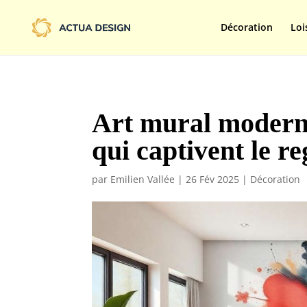
@import url('https://fonts.googleapis.com/css2?family=Limelight&d
Décoration
Loi
Art mural moderne
qui captivent le r
par
Emilien Vallée
|
26 Fév 2025
|
Décoration