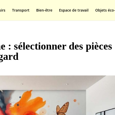
isplay=swap');
sirs
Transport
Bien-être
Espace de travail
Objets éco-
 : sélectionner des pièces
egard