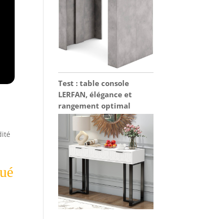
Test : table console
LERFAN, élégance et
rangement optimal
dité
qué