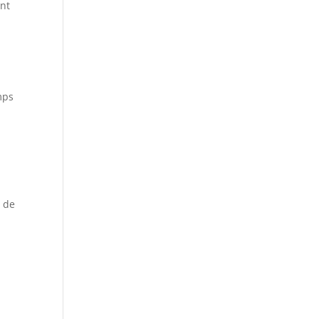
ant
mps
e de