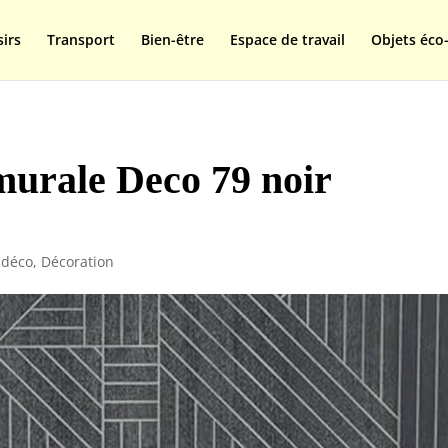
isplay=swap');
sirs
Transport
Bien-être
Espace de travail
Objets éco-
 murale Deco 79 noir
 déco
,
Décoration