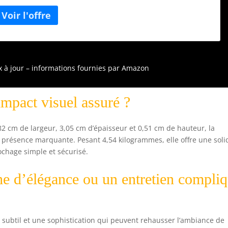
ien dans un espace sur le thème des années 1920 ou même
ans une pièce moderne Une collection de lignes droites et
iagonales entrecroisées donne une esthétique propre et
légante Cet article mesure 99,3 x 3,2 x 99,3 cm et pèse 4,6 kg
ix à jour – informations fournies par Amazon
impact visuel assuré ?
 cm de largeur, 3,05 cm d’épaisseur et 0,51 cm de hauteur, la
 présence marquante. Pesant 4,54 kilogrammes, elle offre une soli
ochage simple et sécurisé.
che d’élégance ou un entretien compli
at subtil et une sophistication qui peuvent rehausser l’ambiance de