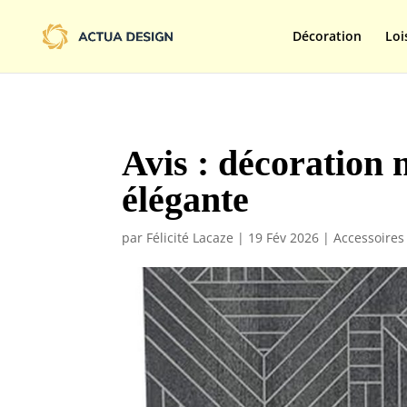
@import url('https://fonts.googleapis.com/css2?family=Limelight&d
Décoration
Loi
Avis : décoration
élégante
par
Félicité Lacaze
|
19 Fév 2026
|
Accessoires