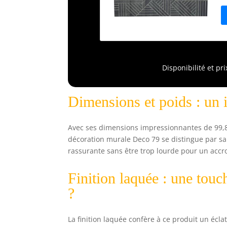
b
d
d
é
Disponibilité et pr
Dimensions et poids : un 
Avec ses dimensions impressionnantes de 99,82
décoration murale Deco 79 se distingue par sa
rassurante sans être trop lourde pour un accr
Finition laquée : une tou
?
La finition laquée confère à ce produit un écl