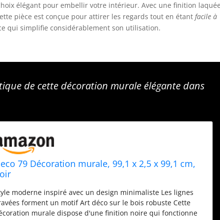
choix élégant pour embellir votre intérieur. Avec une finition laquée
ette pièce est conçue pour attirer les regards tout en étant
facile à
e qui simplifie considérablement son utilisation.
étique de cette décoration murale élégante dans
eco 79 Décoration murale, 99,1 x 2,5 x 99,1 cm,
oir
tyle moderne inspiré avec un design minimaliste Les lignes
ravées forment un motif Art déco sur le bois robuste Cette
écoration murale dispose d'une finition noire qui fonctionne