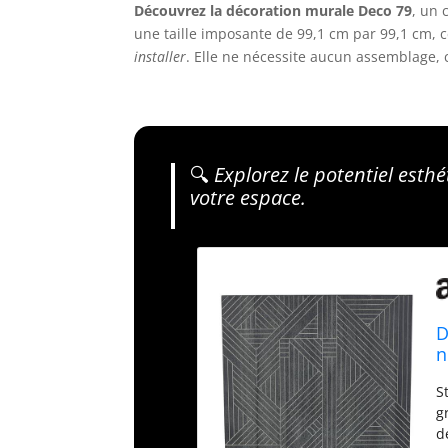
Découvrez la décoration murale Deco 79
, un 
une taille imposante de 99,1 cm par 99,1 cm, c
installer
. Elle ne nécessite aucun assemblage, c
🔍
Explorez le potentiel esth
votre espace.
D
n
S
g
d