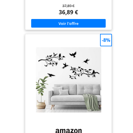
l'image. Notre décoration murale en métal est
37,89 €
joliment emballée et conçue pour les amateurs de
décoration intérieure moderne. [Originalité
36,89 €
Unique] cette sculpture murale en silhouette
d'oiseau en métal est inspirée par la nature, le
noir classique, simple et beau, la conception de
patchwork rend le produit peut être appliqué à
un plus grand espace mural, équipé de 4 oiseaux
indépendants, vous pouvez les mettre tous dans
-8%
les deux directions, de sorte que les oiseaux
peuvent voler dans la bonne direction vers votre
espace. [Matériau Robuste] Cette décoration
murale en métal est faite d'acier galvanisé de
haute qualité, découpé au laser professionnel. Les
peintures métalliques de pduoduo ne sont pas
seulement uniques et de qualité supérieure, elles
sont également durables et durables, de sorte que
vous puissiez bénéficier à long terme de la
décoration murale de votre maison en métal.
[Facile à Accrocher] les feuilles avec décoration
murale oiseau sont faciles et faciles à installer.
Chaque feuille avec une décoration murale
d'oiseau a de petits trous et vous pouvez
facilement l'accrocher où vous voulez le montrer.
[Largement Utilisé] le mur d'oiseau suspendu en
métal noir peut être utilisé pour diverses
occasions, telles que le salon, la chambre à
coucher, l'étude, le Bureau, etc. l'art mural en
métal noir peut être un bon cadeau pour la
famille et les amis. Acheter des décorations