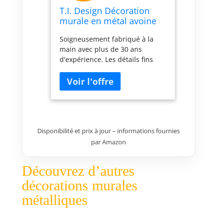
T.I. Design Décoration
murale en métal avoine
Soigneusement fabriqué à la
main avec plus de 30 ans
d'expérience. Les détails fins
peuvent varier légèrement par
rapport à la photo, car c'est le
charme et le caractère des
produits faits à la main.
Fabriqué à partir de matériaux
soigneusement sélectionnés
pour leur qualité et leur
Disponibilité et prix à jour – informations fournies
durabilité. Chaque pièce est
par Amazon
individuellement manipulée et
inspectée soigneusement avant
Découvrez d’autres
l'expédition. Matériau léger qui
s'accroche facilement aux
décorations murales
boucles / supports à l'arrière. Se
métalliques
fixe solidement au mur à l'aide
de clous, de vis ou de crochets.