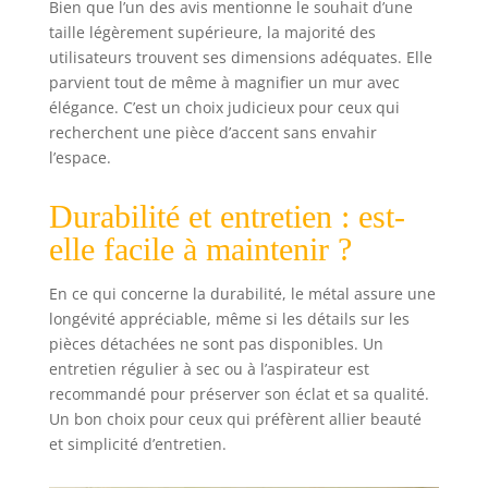
utilisation en
Bien que l’un des avis mentionne le souhait d’une
intérieur et en
taille légèrement supérieure, la majorité des
extérieur couvert.
utilisateurs trouvent ses dimensions adéquates. Elle
Facile à nettoyer,
parvient tout de même à magnifier un mur avec
dépoussiérer
élégance. C’est un choix judicieux pour ceux qui
simplement avec
recherchent une pièce d’accent sans envahir
un plumeau ou
l’espace.
essuyer avec un
chiffon en coton
doux. Évitez les
Durabilité et entretien : est-
produits
elle facile à maintenir ?
chimiques et les
nettoyants,
En ce qui concerne la durabilité, le métal assure une
humidifiez le
longévité appréciable, même si les détails sur les
chiffon avec de
l'eau chaude et du
pièces détachées ne sont pas disponibles. Un
savon doux pour
entretien régulier à sec ou à l’aspirateur est
les
recommandé pour préserver son éclat et sa qualité.
mains/vaisselle,
Un bon choix pour ceux qui préfèrent allier beauté
uniquement si
et simplicité d’entretien.
nécessaire.