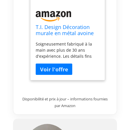
T.I. Design Décoration
murale en métal avoine
Soigneusement fabriqué à la
main avec plus de 30 ans
d'expérience. Les détails fins
peuvent varier légèrement par
rapport à la photo, car c'est le
charme et le caractère des
produits faits à la main.
Fabriqué à partir de matériaux
soigneusement sélectionnés
pour leur qualité et leur
Disponibilité et prix à jour – informations fournies
durabilité. Chaque pièce est
par Amazon
individuellement manipulée et
inspectée soigneusement avant
l'expédition. Matériau léger qui
s'accroche facilement aux