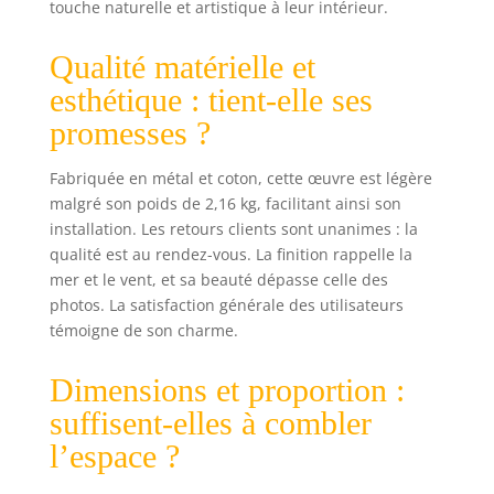
touche naturelle et artistique à leur intérieur.
soigneusement
avant l'expédition.
Matériau léger qui
Qualité matérielle et
s'accroche
esthétique : tient-elle ses
facilement aux
boucles / supports
promesses ?
à l'arrière. Se fixe
solidement au
Fabriquée en métal et coton, cette œuvre est légère
mur à l'aide de
malgré son poids de 2,16 kg, facilitant ainsi son
clous, de vis ou de
installation. Les retours clients sont unanimes : la
crochets.
qualité est au rendez-vous. La finition rappelle la
Placement
mer et le vent, et sa beauté dépasse celle des
recommandé
photos. La satisfaction générale des utilisateurs
dans le salon, la
témoigne de son charme.
salle à manger, la
cuisine, la
chambre ou la
Dimensions et proportion :
salle de bain.
suffisent-elles à combler
Polyvalent et facile
d'entretien :
l’espace ?
convient pour une