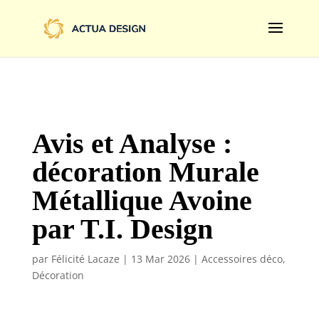
@import url('https://fonts.googleapis.com/css2?
family=Limelight&display=swap');
Avis et Analyse :
décoration Murale
Métallique Avoine
par T.I. Design
par
Félicité Lacaze
|
13 Mar 2026
|
Accessoires déco
,
Décoration