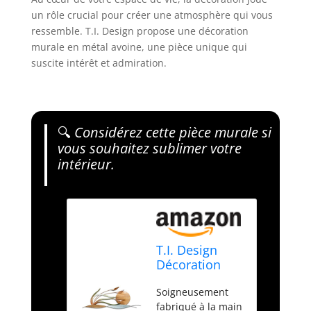
un rôle crucial pour créer une atmosphère qui vous
ressemble. T.I. Design propose une décoration
murale en métal avoine, une pièce unique qui
suscite intérêt et admiration.
🔍
Considérez cette pièce murale si
vous souhaitez sublimer votre
intérieur.
T.I. Design
Décoration
murale en
Soigneusement
métal avoine
fabriqué à la main