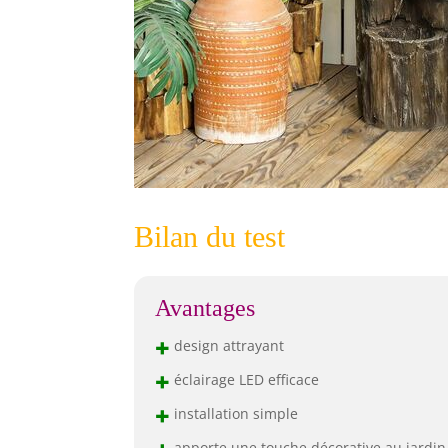
Bilan du test
Avantages
+
design attrayant
+
éclairage LED efficace
+
installation simple
apporte une touche décorative au jardin