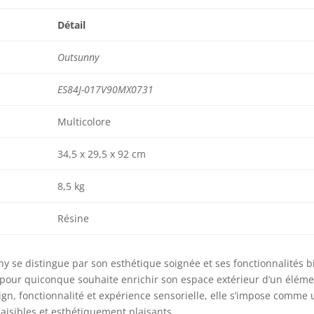
Détail
Outsunny
ES84J-017V90MX0731
Multicolore
34,5 x 29,5 x 92 cm
8,5 kg
Résine
y se distingue par son esthétique soignée et ses fonctionnalités b
x pour quiconque souhaite enrichir son espace extérieur d’un éléme
sign, fonctionnalité et expérience sensorielle, elle s’impose comme
aisibles et esthétiquement plaisants.