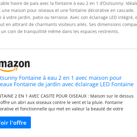
able havre de paix avec la fontaine à eau 2 en 1 d’Outsunny. Idéal
ois une maison pour oiseaux et une fontaine décorative en cascade,
à votre jardin, patio ou terrasse. Avec son éclairage LED intégré, e
ut en attirant de charmants visiteurs ailés. Ses dimensions compa
t un coin de tranquillité même dans les espaces restreints.
tsunny Fontaine à eau 2 en 1 avec maison pour
seaux Fontaine de jardin avec éclairage LED Fontaine
corative en cascade à 4 niveaux pour jardin, patio,
TAINE 2 EN 1 AVEC CASITE POUR OISEAUX : Maison sur le dessus
rrasse 34,5 x 29,5 x 92 cm Multicolore
 offre un abri aux oiseaux contre le vent et la pluie. Fontaine
orative et fonctionnelle qui met en valeur la beauté de votre
din, le rendant plus accueillant pour vous et les oiseaux Fontaine
jardin avec lumières LED : élevez votre espace extérieur avec le
rme rustique et la vitalité de cette fontaine à eau. Le son
isant de l'eau et la douce lumière des lumières LED intégrées