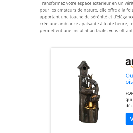
Transformez votre espace extérieur en un vérit
pour les amateurs de nature, elle offre à la f
apportant une touche de sérénité et d’élégance 
crée une ambiance apaisante à toute heure, to
permettent une installation facile, vous offran
Ou
oi
dé
FON
te
qui
déc
jar
de 
cha
apa