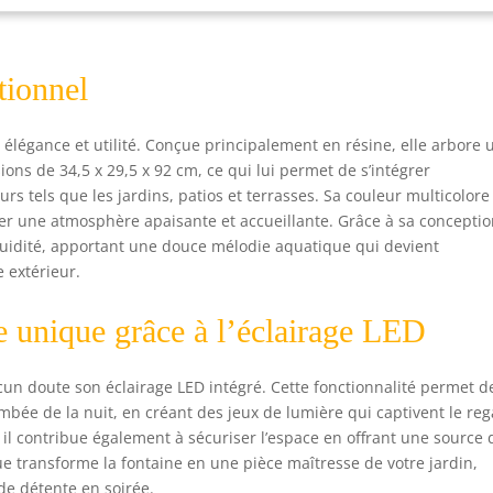
ent une atmosphère captivante et relaxante Débit d'eau réglable :
prend une pompe basse tension qui permet d'ajuster le débit
au facilement, vous donnant la possibilité de personnaliser
tionnel
xpérience aquatique dans votre jardin et d'améliorer l'atmosphère
la tranquillité de l'espace Aspect naturel : les troncs d'arbre
listes et le design de gouvernail font de cette fontaine de jardin
élégance et utilité. Conçue principalement en résine, elle arbore 
érieur un ajout idéal à votre jardin rustique ou terrasse en bois.
ons de 34,5 x 29,5 x 92 cm, ce qui lui permet de s’intégrer
x oiseaux décoratifs ajoutent de la vie à l'environnement, même
 tels que les jardins, patios et terrasses. Sa couleur multicolore
s oiseaux réels Source en résine : fabriquée en résine légère et
éer une atmosphère apaisante et accueillante. Grâce à sa concepti
istante aux intempéries, cette fontaine d'eau extérieure avec
ières est conçue pour résister au soleil, à la pluie, au vent et au
fluidité, apportant une douce mélodie aquatique qui devient
id
 extérieur.
e unique grâce à l’éclairage LED
cun doute son éclairage LED intégré. Cette fonctionnalité permet d
ombée de la nuit, en créant des jeux de lumière qui captivent le reg
s il contribue également à sécuriser l’espace en offrant une source 
ue transforme la fontaine en une pièce maîtresse de votre jardin,
 de détente en soirée.