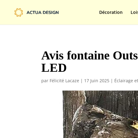
@import url('https://fonts.googleapis.com/css2?family=Limelight&d
Décoration
Loi
Avis fontaine Outs
LED
par
Félicité Lacaze
|
17 Juin 2025
|
Éclairage 