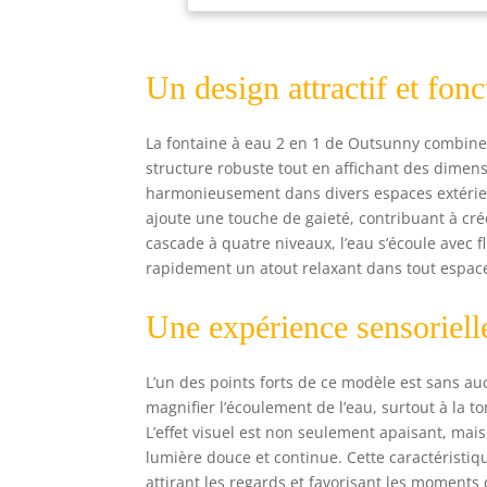
cré
com
d'e
Un design attractif et fonc
l'e
et 
réa
La fontaine à eau 2 en 1 de Outsunny combine 
ext
structure robuste tout en affichant des dimensi
Deu
harmonieusement dans divers espaces extérieurs
san
ajoute une touche de gaieté, contribuant à cr
rés
lum
cascade à quatre niveaux, l’eau s’écoule avec 
fro
rapidement un atout relaxant dans tout espace
Une expérience sensoriell
L’un des points forts de ce modèle est sans au
magnifier l’écoulement de l’eau, surtout à la t
L’effet visuel est non seulement apaisant, mai
lumière douce et continue. Cette caractéristiq
attirant les regards et favorisant les moments