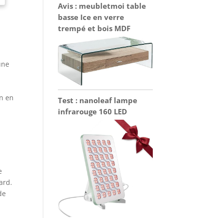
Avis : meubletmoi table
basse Ice en verre
trempé et bois MDF
une
on en
Test : nanoleaf lampe
infrarouge 160 LED
e
ard.
de