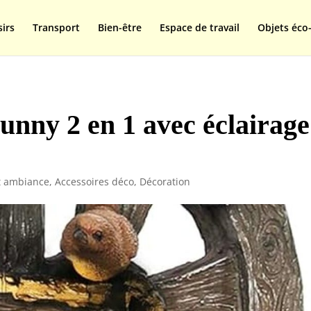
isplay=swap');
sirs
Transport
Bien-être
Espace de travail
Objets éco-
unny 2 en 1 avec éclairage
et ambiance
,
Accessoires déco
,
Décoration