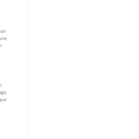
son
 une
n
i
age,
 que