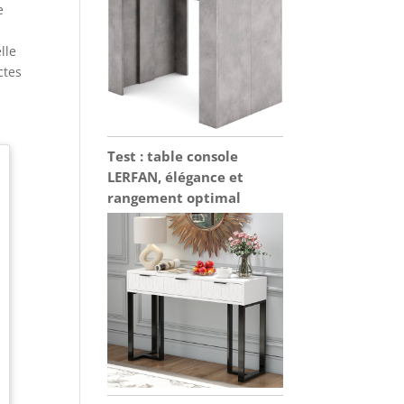
e
lle
ctes
Test : table console
LERFAN, élégance et
rangement optimal