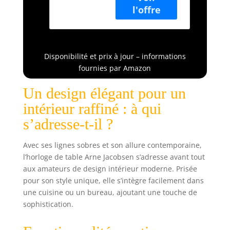
décoratif en métal
très stable
Horloge de table
avec verre bombé
incassable
Disponibilité et prix à jour – informations
Hauteur : 12 cm -
fournies par Amazon
Diamètre : 11 cm
Un design élégant pour un
intérieur raffiné : à qui
s’adresse-t-il ?
Avec ses lignes sobres et son allure contemporaine,
l’horloge de table Arne Jacobsen s’adresse avant tout
aux amateurs de design intérieur moderne. Prisée
pour son style unique, elle s’intègre facilement dans
une cuisine ou un bureau, ajoutant une touche de
sophistication.