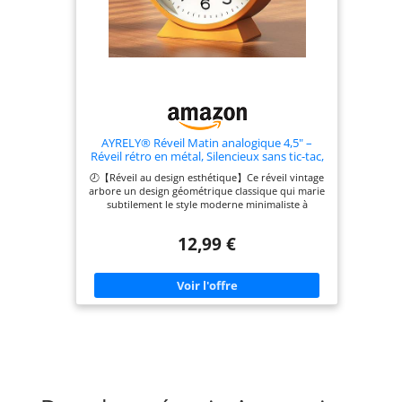
ambiances, qu’elles soient sobres, colorées ou
minimalistes. Un accessoire aussi pratique que
décoratif signé AYRELY.
AYRELY® Réveil Matin analogique 4,5" –
Réveil rétro en métal, Silencieux sans tic-tac,
à Pile avec lumière Nocturne, pour
🕗【Réveil au design esthétique】Ce réveil vintage
Chambre, Bureau ou Table de Chevet
arbore un design géométrique classique qui marie
(Orange)
subtilement le style moderne minimaliste à
l’esthétique européenne traditionnelle. Parfait
pour les intérieurs contemporains, rétro ou
12,99 €
éclectiques. 🕗【Silencieux et sans tic-tac】Ce
réveil silencieux de chevet est équipé d’un
mouvement à quartz de qualité, garantissant un
fonctionnement sans bruit pour un sommeil
paisible. Il assure une mesure du temps précise
dans une atmosphère calme et sereine. 🕗
【Réglage facile】Ce réveil analogique est doté
d’une lumière nocturne et d’un son de réveil
doux, vous aidant à commencer la journée en
douceur. Il est facile à utiliser, idéal pour les
enfants, les personnes âgées ou les adultes. 🕗
【Compact et pratique】Avec ses dimensions de