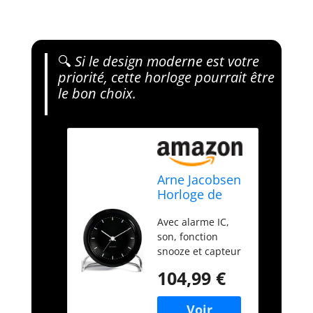
🔍
Si le design moderne est votre
priorité, cette horloge pourrait être
le bon choix.
Arne Jacobsen
Horloge de
Table
Avec alarme IC,
son, fonction
snooze et capteur
de lumière Boîtier
104,99 €
élégant en
plastique ABS
Avec pied