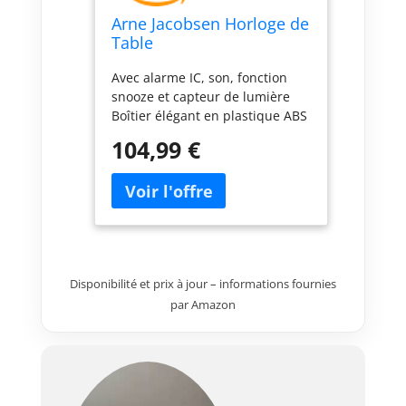
Arne Jacobsen Horloge de
Table
Avec alarme IC, son, fonction
snooze et capteur de lumière
Boîtier élégant en plastique ABS
Avec pied décoratif en métal
104,99 €
très stable Horloge de table
avec verre bombé incassable
Hauteur : 12 cm - Diamètre : 11
cm
Disponibilité et prix à jour – informations fournies
par Amazon