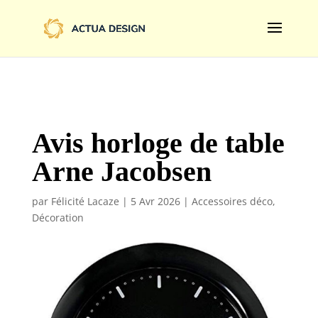
@import url('https://fonts.googleapis.com/css2?
family=Limelight&display=swap');
Avis horloge de table
Arne Jacobsen
par
Félicité Lacaze
|
5 Avr 2026
|
Accessoires déco
,
Décoration