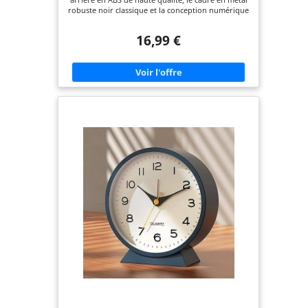
robuste noir classique et la conception numérique
en 3D unique composent ce réveil. Les nombres
stéréoscopiques spéciaux sont grands et clairs. Il
16,99 €
est facile de voir l'heure depuis n'importe quel
coin de votre pièce. Mouvement Silencieux: Après
avoir été actionné par 2 pile AA, le réveil
analogique silencieux utilise un mouvement à
quartz précis supérieur, sans tic tac pour les
dormeurs légers. (Les alarmes des horloges
analogiques ne sont pas précises à la minute,
généralement l'erreur dans les 5 minutes est
normale, veuillez comprendre.) Facile à Lire dans
l'obscurité: Appuyez sur le bouton de veilleuse, la
lumière manuelle brillera sur tout le cadran que
l'heure est claire à voir. La lumière est douce et
économe en énergie. Fonction Snooze: Lorsque
l'alarme se déclenche, vous pouvez appuyer sur le
bouton blanc situé à l'arrière de l'alarme pour
bénéficier de 5 minutes de sommeil. La veilleuse
s'allume également au même moment pour que
vous puissiez voir clairement l'heure à ce moment-
là. Grande Application: Diamètre du cadran de
10.5cm, un ajout pratique et moderne au chevet, à
la table et à l'étagère dans la chambre. Un
excellent cadeau pour un anniversaire ou un
festival, spécialement conçu pour les enfants, les
garçons, les filles, les adolescents et les seniors.