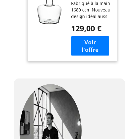
Fabriqué à la main
15.5 x 15.5 x
1680 ccm Nouveau
15.3 cm
design idéal aussi
pour decantar
129,00 €
comme pour
oxigenar