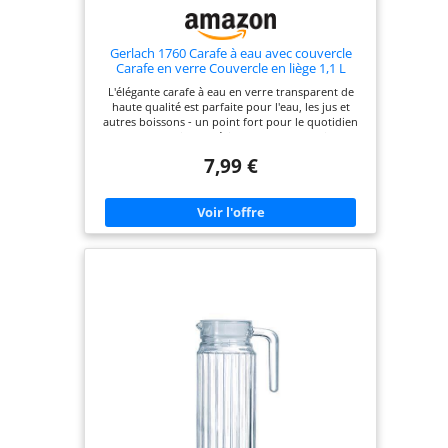
Gerlach 1760 Carafe à eau avec couvercle
Carafe en verre Couvercle en liège 1,1 L
Pichet à eau Pichet en verre Robuste Stable
L'élégante carafe à eau en verre transparent de
Passe au lave-vaisselle Débit
haute qualité est parfaite pour l'eau, les jus et
autres boissons - un point fort pour le quotidien
et les occasions spéciales. Avec son design
intemporel, la carafe en verre avec couvercle en
7,99 €
liège complète n'importe quelle décoration de
table et permet à la lumière de briller avec style à
travers ses parois fines et claires. Grâce à sa
construction robuste, la carafe en verre tient bien
dans la main et reste bien en place, même lorsque
la table est occupée. Passe au lave-vaisselle et
facile à nettoyer, la carafe reste toujours
étincelante et prête pour la prochaine utilisation –
idéale pour les dîners de famille ou les fêtes d'été.
Une carafe à eau avec couvercle et d'une capacité
de 1,1 litre est incluse dans la livraison. Chaque
ensemble est élégamment emballé dans une boîte
élégante - parfait comme cadeau.