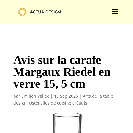
@import url('https://fonts.googleapis.com/css2?
family=Limelight&display=swap');
Avis sur la carafe
Margaux Riedel en
verre 15, 5 cm
par
Emilien Vallée
|
13 Sep 2025
|
Arts de la table
design
,
Ustensiles de cuisine créatifs