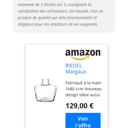
moyenne de 5 étoiles sur 5, soulignant la
satisfaction des utilisateurs. En résumé, c’est un
produit de qualité qui allie fonctionnalité et
élégance pour les amateurs de vin exigeants.
RIEDEL
Margaux
Carafe, Verre,
Fabriqué à la main
15.5 x 15.5 x
1680 ccm Nouveau
15.3 cm
design idéal aussi
pour decantar
129,00 €
comme pour
oxigenar