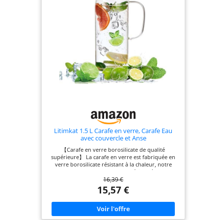
Litimkat 1.5 L Carafe en verre, Carafe Eau
avec couvercle et Anse
【Carafe en verre borosilicate de qualité
supérieure】 La carafe en verre est fabriquée en
verre borosilicate résistant à la chaleur, notre
carafe en verre d'eau peut résister à des
16,39 €
températures de -4 °C à 150 °C, vous pouvez donc
également l'utiliser pour contenir et distribuer des
15,57 €
liquides chauds et froids. plus sûr que les autres
matériaux. 【Design élégant】 Spécialement conçu
avec un bec anti-goutte et une poignée
ergonomique pour une prise en main et un