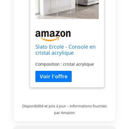
Slato Ercole - Console en
cristal acrylique
rasparent, meuble
Composition : cristal acrylique
d'entrée, table salon,
salle d'attente, bureau,
modifications de design,
fabriqué en Italie
Disponibilité et prix à jour – informations fournies
par Amazon