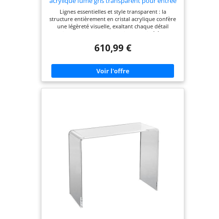
acrylique fumé gris transparent pour entrée
ou salon 50 x 36 x 93 cm - Fabriqué en Italie
Lignes essentielles et style transparent : la
structure entièrement en cristal acrylique confère
une légèreté visuelle, exaltant chaque détail
environnant avec un effet discret mais élégant.
Complément fonctionnel et décoratif : parfait
610,99 €
comme meuble d'entrée, point d'appui dans le
salon, base pour lampes, vases, objets d'art ou
accessoires d'utilisation quotidienne. Elle combine
esthétique et praticité dans une présence légère et
raffinée. Idéal pour les environnements modernes
et compacts : grâce à la transparence et aux
dimensions réduites, la console décore sans
alourdir, la rendant parfaite même dans des
espaces restreints ou avec des meubles minimaux.
Matériau résistant et de qualité : le cristal
acrylique utilisé est solide, durable dans le temps
et simple à entretenir. Sa surface lisse et continue
facilite le nettoyage quotidien et exalte sa
luminosité. Design italien : soin esthétique et
fonctionnalité en un seul complément
d'ameublement. Conçue et fabriquée en Italie,
cette console exprime l'équilibre parfait entre
sobriété formelle et style contemporain.