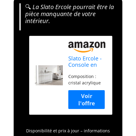
🔍
La Slato Ercole pourrait être la
pièce manquante de votre
intérieur.
Slato Ercole -
Console en
cristal
Composition :
acrylique
cristal acrylique
rasparent,
meuble
d'entrée, table
salon, salle
d'attente,
bureau,
modifications
de design,
Disponibilité et prix à jour – informations
fabriqué en