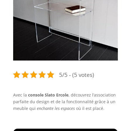
5/5 - (5 votes)
Avec la
console Slato Ercole
, découvrez l’association
parfaite du design et de la fonctionnalité grâce à un
meuble qui
enchante les espaces
où il est placé.