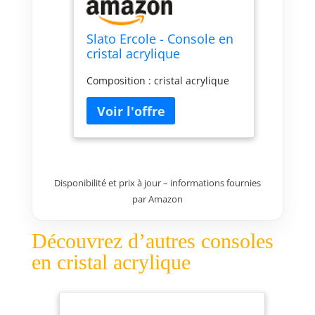
Slato Ercole - Console en
cristal acrylique
rasparent, meuble
Composition : cristal acrylique
d'entrée, table salon,
salle d'attente, bureau,
modifications de design,
fabriqué en Italie
Disponibilité et prix à jour – informations fournies
par Amazon
Découvrez d’autres consoles
en cristal acrylique