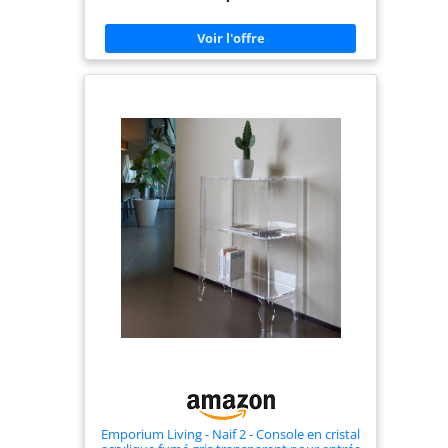
salon, base pour lampes, vases, objets d'art ou
accessoires d'utilisation quotidienne. Elle combine
esthétique et praticité dans une présence légère et
raffinée. Idéal pour les environnements modernes
et compacts : grâce à la transparence et aux
dimensions réduites, la console décore sans
alourdir, la rendant parfaite même dans des
espaces restreints ou avec des meubles minimaux.
Matériau résistant et de qualité : le cristal
acrylique utilisé est solide, durable dans le temps
et simple à entretenir. Sa surface lisse et continue
facilite le nettoyage quotidien et exalte sa
luminosité. Design italien : soin esthétique et
fonctionnalité en un seul complément
d'ameublement. Conçue et fabriquée en Italie,
cette console exprime l'équilibre parfait entre
sobriété formelle et style contemporain.
Emporium Living - Naif 2 - Console en cristal