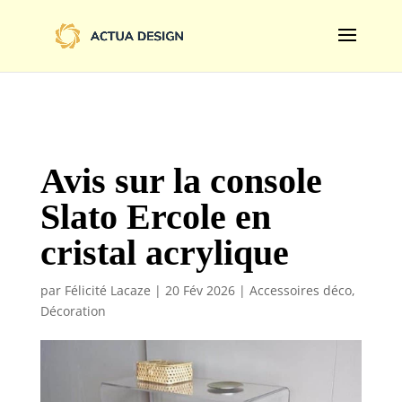
@import url('https://fonts.googleapis.com/css2?
family=Limelight&display=swap');
Avis sur la console
Slato Ercole en
cristal acrylique
par
Félicité Lacaze
|
20 Fév 2026
|
Accessoires déco
,
Décoration