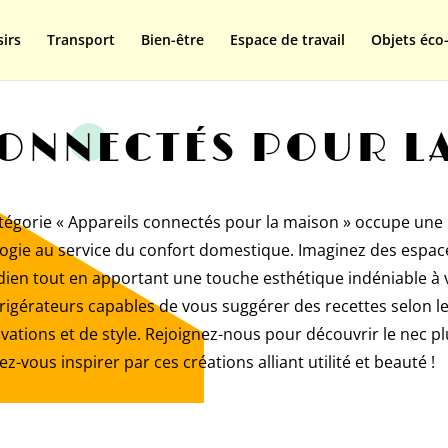
isplay=swap');
sirs
Transport
Bien-être
Espace de travail
Objets éco-
CONNECTÉS POUR L
tégorie « Appareils connectés pour la maison » occupe une pl
chnologie au service du confort domestique. Imaginez des esp
tidien tout en apportant une touche esthétique indéniable à 
igérateurs capables de vous suggérer des recettes selon l
vations et de style. Rejoignez-nous pour découvrir le nec pl
z-vous inspirer par ces créations alliant utilité et beauté !