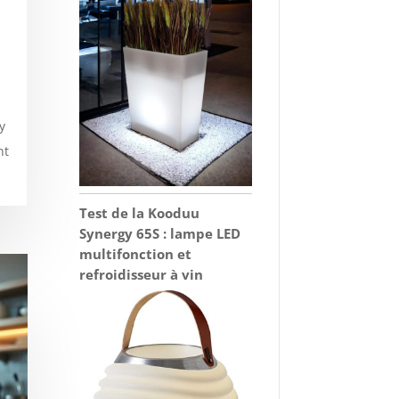
y
nt
Test de la Kooduu
Synergy 65S : lampe LED
multifonction et
refroidisseur à vin