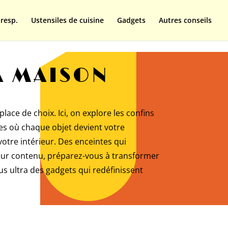
resp.
Ustensiles de cuisine
Gadgets
Autres conseils
A MAISON
ace de choix. Ici, on explore les confins
aces où chaque objet devient votre
votre intérieur. Des enceintes qui
eur contenu, préparez-vous à transformer
us ultra des gadgets qui redéfinissent