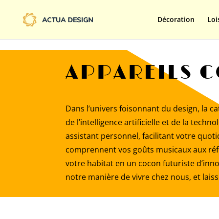
@import url('https://fonts.googleapis.com/css2?family=Limelight&d
Décoration
Loi
APPAREILS 
Dans l’univers foisonnant du design, la ca
de l’intelligence artificielle et de la te
assistant personnel, facilitant votre quo
comprennent vos goûts musicaux aux réfr
votre habitat en un cocon futuriste d’inno
notre manière de vivre chez nous, et laisse