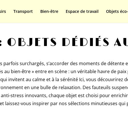
isplay=swap');
sirs
Transport
Bien-être
Espace de travail
Objets éco-
: OBJETS DÉDIÉS A
s parfois surchargés, s’accorder des moments de détente et 
és au bien-être » entre en scène : un véritable havre de pai
ui invitent au calme et à la sérénité Ici, vous découvrirez 
onnement en une bulle de relaxation. Des fauteuils suspen
 anti-stress innovants, chaque objet est choisi pour enrichir
t laissez-vous inspirer par nos sélections minutieuses qui