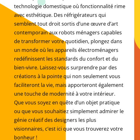
technologie domestique où fonctionnalité rime
avec esthétique. Des réfrigérateurs qui
semblent tout droit sortis d’une œuvre d’art
contemporain aux robots ménagers capables
de transformer votre quotidien, plongez dans
un monde où les appareils électroménagers
redéfinissent les standards du confort et du
bien-vivre. Laissez-vous surprendre par des
créations à la pointe qui non seulement vous
faciliteront la vie, mais apporteront également
une touche de modernité à votre intérieur.
Que vous soyez en quête d’un objet pratique
ou que vous souhaitiez simplement admirer le
génie créatif des designers les plus
visionnaires, c’est ici que vous trouverez votre
bonheur !