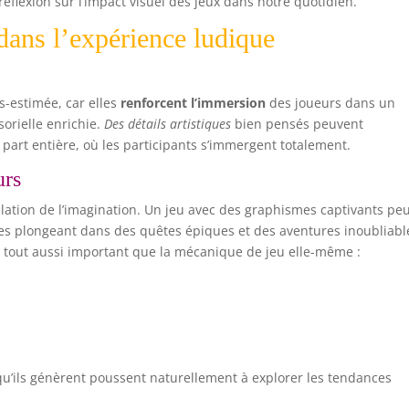
réflexion sur l’impact visuel des jeux dans notre quotidien.
 dans l’expérience ludique
s-estimée, car elles
renforcent l’immersion
des joueurs dans un
sorielle enrichie.
Des détails artistiques
bien pensés peuvent
art entière, où les participants s’immergent totalement.
urs
mulation de l’imagination. Un jeu avec des graphismes captivants pe
 les plongeant dans des quêtes épiques et des aventures inoubliabl
est tout aussi important que la mécanique de jeu elle-même :
qu’ils génèrent poussent naturellement à explorer les tendances