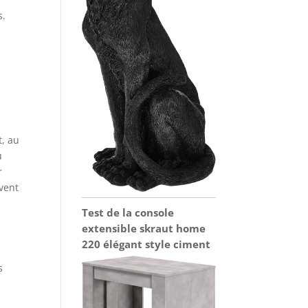
s.
t, au
u
r
vent
Test de la console
extensible skraut home
220 élégant style ciment
s