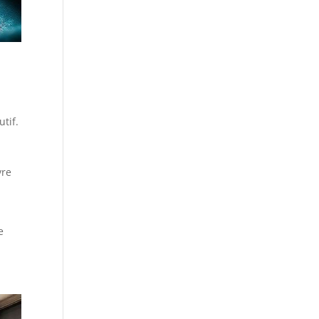
utif.
vre
e