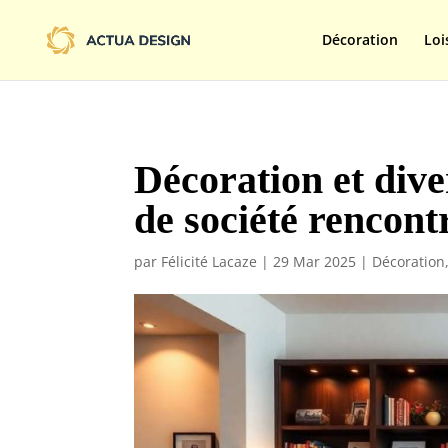
@import url('https://fonts.googleapis.com/css2?family=Limelight&d
Décoration
Loi
Décoration et dive
de société rencontr
par
Félicité Lacaze
|
29 Mar 2025
|
Décoration