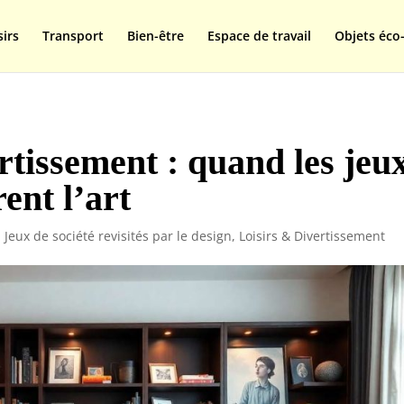
isplay=swap');
sirs
Transport
Bien-être
Espace de travail
Objets éco-
rtissement : quand les jeu
ent l’art
,
Jeux de société revisités par le design
,
Loisirs & Divertissement