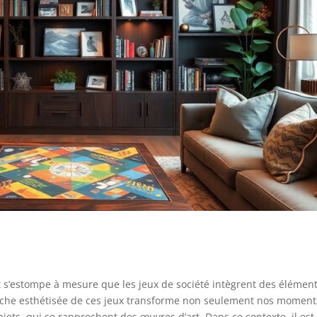
t s’estompe à mesure que les jeux de société intègrent des élémen
roche esthétisée de ces jeux transforme non seulement nos moment
jets, qui se rapprochent des œuvres d’art. Dans ce contexte, il est