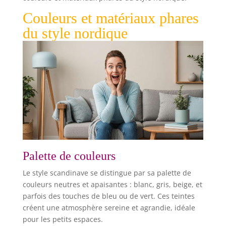
PURETÉ CERTIFIÉE : Le label Oeko-Tex garantit une
fabrication respectueuse de l'environnement et
Couleurs et matériaux phares
représente un gage de qualité et de transparence.
Représentant un choix durable et sans risque,
du style nordique
notre produit répond à vos besoins tout en
respectant des normes strictes de qualité et de
sécurité.
Palette de couleurs
Le style scandinave se distingue par sa palette de
couleurs neutres et apaisantes : blanc, gris, beige, et
parfois des touches de bleu ou de vert. Ces teintes
créent une atmosphère sereine et agrandie, idéale
pour les petits espaces.