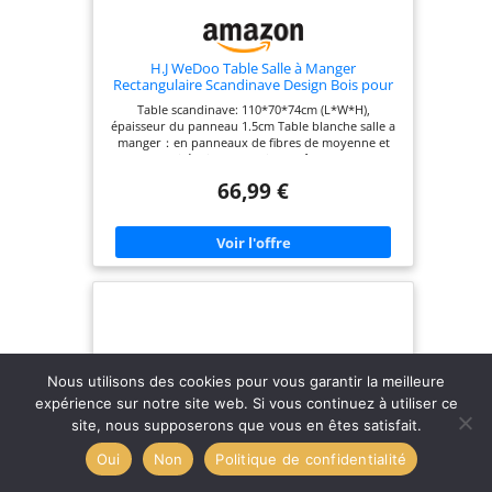
H.J WeDoo Table Salle à Manger
Rectangulaire Scandinave Design Bois pour
4 a 6 Personnes Blanche 110 x 70 x74 cm
Table scandinave: 110*70*74cm (L*W*H),
(Table Seulement)
épaisseur du panneau 1.5cm Table blanche salle a
manger：en panneaux de fibres de moyenne et
haute densité, pieds en bois de hêtre, robuste et
durable Table a manger scandinave：Des patins
66,99 €
réglables, des patins en caoutchouc sous vos pieds
peuvent protéger votre sol des rayures et assurer
une bonne stabilité de la table Table rectangulaire
salle a manger：Cette table à manger moderne
style nordique pour 4 à 6 chaises, sera un
excellent choix pour votre salle à manger ou votre
cuisine Table manger: Cette table peut également
servir de table basse, de table de réunion ou
même de table de patio extérieure
Nous utilisons des cookies pour vous garantir la meilleure
expérience sur notre site web. Si vous continuez à utiliser ce
site, nous supposerons que vous en êtes satisfait.
Oui
Non
Politique de confidentialité