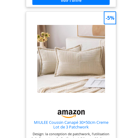
le confort des clients est amélioré et une ambiance
élégante et raffinée est créée, offrant une
expérience de repas agréable. Confort Doux : Le
velours est doux et agréable au toucher. En
-5%
utilisant ces housses, vous pouvez augmenter le
confort des sièges, des chaises ou des lits, rendant
votre temps de repos plus agréable. Aspect de
haute qualité : les housses en velours ont une
texture tissée fine et sont disponibles dans une
variété de couleurs, ce qui ajoute un look luxueux
et de haute qualité aux meubles. Que ce soit pour
la décoration de la maison ou l'espace de travail,
elles améliorent l'effet visuel général. Facile à
entretenir : Lavables en machine à froid
séparément, lavage délicat, ne pas utiliser d’agent
blanchissant, séchage à basse température, ne pas
repasser, pour les garder comme neuves. Chaque
housse de coussin est fabriquée avec une
excellente qualité et un savoir-faire incroyable.
MIULEE Coussin Canapé 30×50cm Creme
Lot de 3 Patchwork
Design: la conception de patchwork, l’utilisation