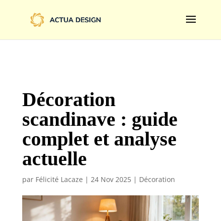
@import url('https://fonts.googleapis.com/css2?
family=Limelight&display=swap');
Décoration
scandinave : guide
complet et analyse
actuelle
par
Félicité Lacaze
|
24 Nov 2025
|
Décoration