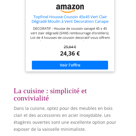
Topfinel Housse Coussin 45x45 Vert Clair
Dégradé Moulin à Vent Decoration Canape
Salon Maison Interieure Lot de 4 pour
DECORATIF : Housse de coussin canapé 45 x 45
Chambre Enfant Lit Jardin Déco Aesthetic
vert clair dégradé (SANS rembourrage d'oreillers).
Scandinave en Velours Côtelé Durable
Lot de 4 housses de coussin decoratif vous offrent
une décoration salon maison différente. La housse
25,64 €
de coussin vert clair apporte une touche de
fraîcheur et de sérénité à l’espace intérieur,
24,36 €
comme un bourgeon de printemps qui s’éveille
doucement. ESTHETIQUE : Fermeture éclair
dissimulée de la même couleur que les housses
coussins. Plus pratique et rapide, adaptée aux
personnes âgées, parents et enfants. ENTRETIEN :
Housse de coussin carré lavable en machine ou à
la main à l'eau froide (NON JAVEL). Sécher ou
repasser à basse température, mieux laisser
La cuisine : simplicité et
refroidir naturellement. Garantie de la Marque :
convivialité
Cette housse coussin n’est pas seulement un
ornement, mais un détail qui vous donne une
sensation chaleureuse à votre vie à la maison.
Dans la cuisine, optez pour des meubles en bois
clair et des accessoires en acier inoxydable. Les
étagères ouvertes sont une excellente option pour
exposer de la vaisselle minimaliste.