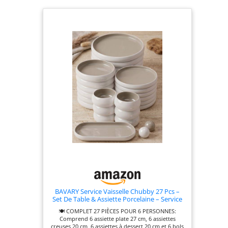
BAVARY Service Vaisselle Chubby 27 Pcs –
Set De Table & Assiette Porcelaine – Service
De Table 6 Personnes De Plates & Assiette
🍽️ COMPLET 27 PIÈCES POUR 6 PERSONNES:
Creuse, Bols – Vaisselle Et Arts De La Table
Comprend 6 assiette plate 27 cm, 6 assiettes
Micro-onde/Lave-Vaisselle
creuses 20 cm, 6 assiettes à dessert 20 cm et 6 bols