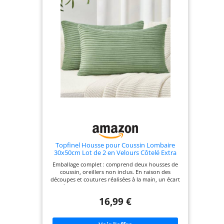
Topfinel Housse pour Coussin Lombaire
30x50cm Lot de 2 en Velours Côtelé Extra
Doux Motif Rayé Coussin Canape Decoratif
Emballage complet : comprend deux housses de
Fauteuil Canapé Style Boheme Scandinave,
coussin, oreillers non inclus. En raison des
Vert Sauge
découpes et coutures réalisées à la main, un écart
de 1 à 2 cm est possible en termes de dimensions,
veuillez en tenir compte. Matériau polyvalent :
16,99 €
fabriqué en velours, adapté aux chaises de maison
et aux établissements commerciaux tels que les
cafés ou les restaurants. En ajoutant ces housses,