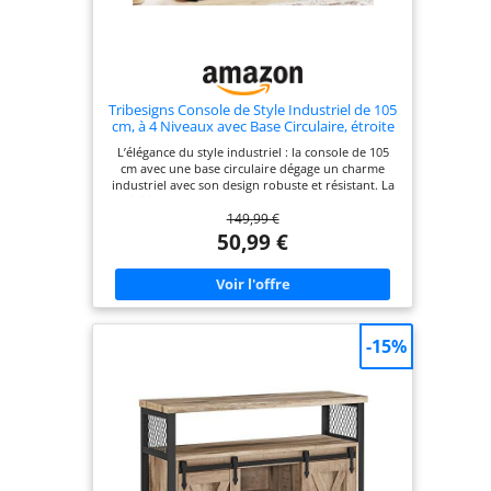
Tribesigns Console de Style Industriel de 105
cm, à 4 Niveaux avec Base Circulaire, étroite
en Bois avec étagères de Rangement pour
L’élégance du style industriel : la console de 105
Salon et Couloir (Marron Rustique)
cm avec une base circulaire dégage un charme
industriel avec son design robuste et résistant. La
finition marron rustique sur les surfaces des
149,99 €
étagères ajoute une touche de chaleur et d'attrait
vintage, et les deux étagères centrales sont
50,99 €
habilement placées dans un grand cadre en métal
circulaire, ce qui en fait une pièce maîtresse
vraiment unique et attrayante dans le couloir.
Support fiable : cette console dispose d'une table
de 4 cm d'épaisseur qui repose en toute sécurité
sur un cadre en métal. Avec 30 cm de profondeur
-15%
x 105 cm de largeur x 80 cm de hauteur, elle offre
un support solide et fiable jusqu'à 45 kg. Les
patins des pieds réglables aident la table d’entrée
à rester stable sur un sol inégal, de sorte que vous
ne vous inquiétez jamais qu’elle vacille.
Fonctionnalité à 4 niveaux : avec ses 4 niveaux
décalés, cette console étroite offre un grand
espace de rangement et d'exposition. Que vous
souhaitiez exposer des objets de collection ou