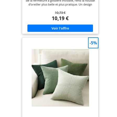
de la fermeture à glissière invisible, rend la housse
d’oreiller plus belle et plus pratique. Un design
enveloppant plus large de 2-2.5cm pour une
10,73 €
housse de coussin plus attrayante. Tissu : La
housse de coussin est fabriquée en velours côtelé
10,19 €
de haute qualité pour le confort et la durabilité.
Taille : 30 x 50 cm. Veuillez tenir compte d'un écart
de 1 à 2 cm, car il est coupé et cousu à la main. Où
utiliser : Cette taie d'oreiller décorative peut être
utilisée dans de nombreux endroits tels que
canapés, fauteuils, salons, chambres à coucher,
-5%
bureaux ou cafés. Note : Pack de deux, insert
d'oreiller non inclus. Laver en machine à basse
température, ne pas blanchir. En raison des
différents angles de caméra et de l'éclairage, il y
aura de légères différences de couleur dans le
produit.