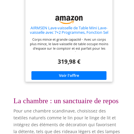
AIRMSEN Lave-vaisselle de Table Mini Lave-
vaisselle avec 7+2 Programmes, Fonction Sel
Adoucissant Commande Tactile Affichage à
Corps mince et grande capacité - Avec un corps
LED Réservoir d'Eau 5L, Lave-vaisselle
plus mince, le lave-vaisselle de table occupe moins
Compact pour Appartements Dortoirs
d'espace sur le comptoir et est parfait pour les
petites cuisines. Le panier à 2 niveaux et les 5
couverts, conçus de manière réfléchie, peuvent
319,98 €
contenir plus de 40 pièces de vaisselle, ce qui le
rend idéal pour les ménages de 5 à 6 personnes.
De plus, il peut accueillir des assiettes jusqu'à 300
mm avec le panier supérieur retiré Système de Sel
Adoucissant - Le lave-vaisselle est équipé d'un
réservoir à sel spécifique, permettant d'ajouter
facilement du sel pour lave-vaisselle. Ce sel aide à
adoucir l'eau, réduisant ainsi la formation de
calcaire et prolongeant la durée de vie de
La chambre : un sanctuaire de repos
l'appareil. De plus, il permet de maintenir votre
vaisselle sans traces d'eau ni résidus. Il réduit
Pour une chambre scandinave, choisissez des
également la quantité de détergent nécessaire
pendant le cycle de lavage, offrant ainsi une
textiles naturels comme le lin pour le linge de lit et
utilisation plus économe en énergie et
intégrez des éléments de décoration qui favorisent
respectueuse de l'environnement Aucune
Installation Nécessaire - Ce lave-vaisselle de
la détente, tels que des rideaux légers et des lampes
comptoir offre deux modes d'alimentation en eau