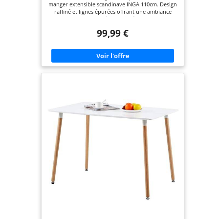
manger extensible scandinave INGA 110cm. Design
raffiné et lignes épurées offrant une ambiance
chaleureuse et cosy à votre intérieur Stable et
robuste, elle est surélevée de 4 pieds en bois
99,99 €
biseautés obliques scandinaves Plateau extensible
à 150 cm. Pratique, elle peut recevoir jusqu'à 8
invités! Dimensions : Longueur 110-150 cm x
Largeur 80 cm x Hauteur 75cm. Largeur des pieds:
4 cm