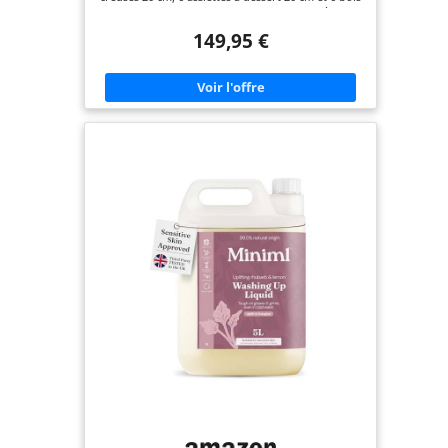
14 cm, plus 1 saladier 32 cm ovale et 1 salière et
poivrière. En tant que service de table 6
149,95 €
personnes forme un set vaisselle harmonieux.
Chaque pièce s’intègre à votre service assiette et à
tout lot assiette, qu’il s’agisse d’une assiette plate
ou d’une assiette de table — un vrai plus pour vos
services de vaisselle. 🌀 DESIGN CHUBBY OVALE
ORGANIQUE: Les bords épais et arrondis offrent
une prise en main agréable et un aspect calme et
minimaliste. L’émail bicolore White-Taupe s’intègre
aux univers vaisselle et arts de la table et met en
valeur l’esthétique d’une assiette blanche, d’une
assiettes blanches porcelaine ou d’une assiette
porcelaine blanche (compatible style assietes
plate), tout en restant harmonieux sur un set de
table. 🏺 PORCELAINE DE QUALITÉ SUPÉRIEURE: Le
vernis dense et lisse est inodore, sans goût, et
résistant aux rayures et aux taches. Un vrai
porcelaine service en porcelaine blanche, plus
raffiné que les assiettes en faience, avec finitions
adaptées à une assiette plate porcelaine et à
l’usage d’une assiette creuse blanche ; idéal pour
composer des assiettes complètes dans votre
vaisselle et plats de service et vos services de
vaisselle. ⚙️ FACILITÉ D’UTILISATION QUOTIDIENNE:
Compatible lave-vaisselle et micro-ondes (assiette
micro onde) pour un nettoyage rapide et un usage
pratique. L’ensemble est empilable et peu
encombrant. Les assiettes creuses et bols
conviennent aux pâtes/soupes/salades, tandis que