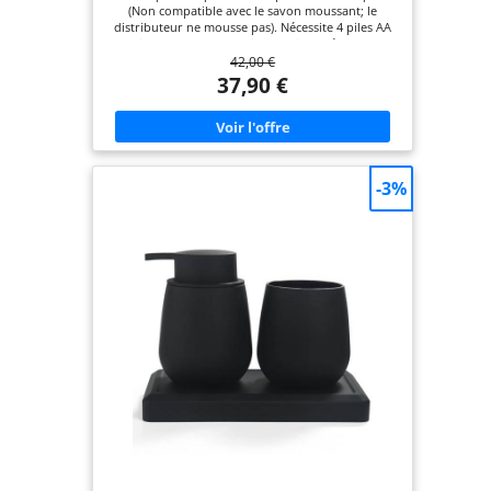
(Non compatible avec le savon moussant; le
distributeur ne mousse pas). Nécessite 4 piles AA
(non incluses) Hauteur d'installation: Dégagez tout
42,00 €
obstacle sous le distributeur Pour plans de travail
ordinaires >20cm/ Pour surfaces réfléchissantes
37,90 €
>30cm Installation flexible: Inclut des vis et de la
colle sans clous pour fixation La colle sans clous
ne peut être utilisée que sur des murs propres,
secs et plats et nécessite 48 heures ou plus pour la
fixation IPX7 Étanche: Détection fiable dans les
cuisines et salles de bains humides La technologie
-3%
étanche permet un rinçage sans souci Pour un
usage quotidien: Construction en acier inoxydable
et ABS, réservoir transparent pour un contrôle
facile du liquide et large ouverture de remplissage
- parfaitement adapté aux foyers modernes 5
Niveaux de Dosage Précis: Du débit doux pour le
lavage des mains à la haute pression puissante
pour la vaisselle ou la douche Le système de
dosage scientifiquement calibré assure un
nettoyage efficace tout en minimisant le gaspillage
Support AIKE: Garantie fabricant 1 an En cas de
problème avec le distributeur nous sommes là
pour vous aider AIKE se consacre à l'excellence des
distributeurs de savon