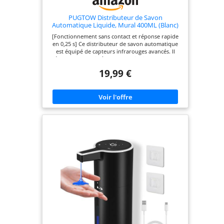
PUGTOW Distributeur de Savon
Automatique Liquide, Mural 400ML (Blanc)
[Fonctionnement sans contact et réponse rapide
en 0,25 s] Ce distributeur de savon automatique
est équipé de capteurs infrarouges avancés. Il
détecte votre main à 0-7 cm et distribue du savon
en seulement 0,25 seconde, rendant le lavage des
19,99 €
mains plus facile et plus hygiénique que jamais.
Idéal pour les foyers animés et les espaces publics
[Affichage numérique intelligent et distribution de
savon sur 4 niveaux] Affichage en temps réel du
niveau de batterie restant et du mode de
distribution actuel. Notre distributeur de savon
électrique offre 4 niveaux de réglage, vous
permettant de personnaliser la quantité de savon
distribuée par simple pression sur une touche,
selon vos préférences. Idéal pour réduire le
gaspillage [Batterie longue durée 1800 mAh et
charge rapide USB-C] Ce distributeur de savon
liquide est équipé d'une batterie rechargeable
intégrée de 1800 mAh, offrant jusqu'à 6000
utilisations par charge. Se recharge complètement
en seulement 3 heures grâce à la charge rapide
USB-C, garantissant une performance durable et
évitant les remplacements fréquents de la batterie
[Étanchéité IPX5 et double installation] Notre
distributeur de savon intelligent, certifié IPX5,