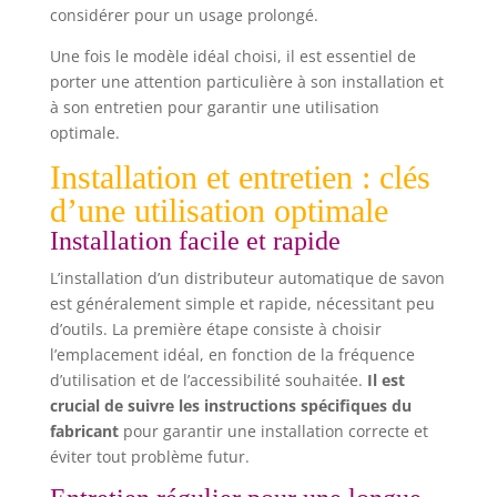
plastique ABS est moins susceptible de se casser
considérer pour un usage prolongé.
que les options en céramique ou en verre. La
pompe durable garantit que votre lotion reste
Une fois le modèle idéal choisi, il est essentiel de
propre. Satisfaction Garantie: Nous nous
engageons à offrir des designs modernes, élégants
porter une attention particulière à son installation et
et fonctionnels. Si vous rencontrez des problèmes
à son entretien pour garantir une utilisation
avec notre distributeur de savon, contactez-nous
sur Amazon pour un service client amical.
optimale.
Installation et entretien : clés
d’une utilisation optimale
Installation facile et rapide
L’installation d’un distributeur automatique de savon
est généralement simple et rapide, nécessitant peu
d’outils. La première étape consiste à choisir
l’emplacement idéal, en fonction de la fréquence
d’utilisation et de l’accessibilité souhaitée.
Il est
crucial de suivre les instructions spécifiques du
fabricant
pour garantir une installation correcte et
éviter tout problème futur.