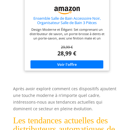
Ensemble Salle de Bain Accessoire Noir,
Organisateur Salle de Bain 3 Pièces
Design Moderne et Élégant: Set comprenant un
distributeur de savon, un porte-brosse à dents et
un porte-savon, avec une finition mate et un
design minimaliste. Facile à Nettoyer: La surface
29,99 €
lisse permet un nettoyage rapide et facile, gardant
votre salle de bain impeccable. Gain de Place et
28,99 €
Pratique: Le plateau inclus aide à organiser vos
essentiels, économisant de l'espace précieux sur le
comptoir. Parfait pour Toutes les Salles de Bain:
Ce set polyvalent est idéal pour les salles de bain
de toutes tailles, apportant à la fois fonctionnalité
et style à votre routine quotidienne. Matériau
Durable et de Haute Qualité: Fabriqué en
plastique ABS robuste, facile à nettoyer et conçu
Après avoir exploré comment ces dispositifs ajoutent
pour durer. Satisfaction Garantie: Nous nous
une touche moderne à n’importe quel cadre,
engageons à offrir des designs modernes, élégants
et fonctionnels. Si vous rencontrez des problèmes
intéressons-nous aux tendances actuelles qui
avec notre ensemble de salle de bain, contactez-
nous sur Amazon pour un service client amical.
dominent ce secteur en pleine évolution.
Les tendances actuelles des
distributeurs automatiques de