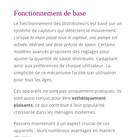
avec 2 crochets pour pose sur plan de travail ou
fixation murale. 【CAPTEUR INTELLIGENT SANS
CONTACT】 Distributeur savon salle de bain
Fonctionnement de base
capteur de mouvement haute précision intégré,
diffuse automatiquement de la mousse quand
Le fonctionnement des distributeurs est basé sur un
vous approchez la main. Fonctionnement sans
contact pour éviter toute contamination croisée.
système de capteurs qui détectent le mouvement.
Plus hygiénique que les distributeurs manuels
Lorsque la main passe sous le capteur, une pompe est
pour la maison et les locaux professionnels, sans
résidus d’eau ou de saleté. 【UTILISATION
activée, libérant une dose précise de savon
. Certains
POLYVALENTE DANS TOUS LES ESPACES】
modèles avancés proposent des réglages pour
Distributeur savon mural compatible avec savon
moussant, gel douche, nettoyant visage et autres
ajuster la quantité de savon distribuée, s’adaptant
produits moussants. Convient aux salles de bain,
ainsi aux préférences de chaque utilisateur. La
cuisines, bureaux, hôtels et écoles maternelles.
【SERVICE CLIENTÈLE RÉACTIF ET DE QUALITÉ】 Si
simplicité de ce mécanisme facilite son utilisation
vous rencontrez des problèmes, n'hésitez pas à
pour tous les âges.
nous contacter et nous résoudrons le problème
dans les 24 heures. KORVORIA s'engage à faire en
sorte que chaque client vive une expérience
Ces appareils ne sont pas uniquement pratiques, ils
d'achat agréable.
sont aussi conçus pour être
esthétiquement
plaisants
, ce qui contribue à leur popularité
croissante dans les ménages modernes.
Passons maintenant à un aspect crucial de ces
appareils : leurs nombreux avantages en matière