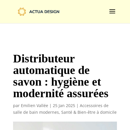
@import url('https://fonts.googleapis.com/css2?
family=Limelight&display=swap');
Distributeur
automatique de
savon : hygiène et
modernité assurées
par
Emilien Vallée
|
25 Jan 2025
|
Accessoires de
salle de bain modernes
,
Santé & Bien-être à domicile