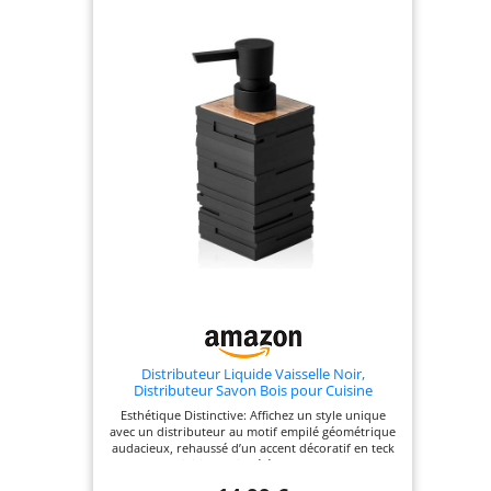
distributeur de savon AK1062 convient aux
liquides ou aux gels, tels que le savon à vaisselle,
le nettoyant pour le corps, le shampoing, etc. Il y a
une fenêtre de visualisation en bas qui vous
permet de surveiller la quantité de savon.
GARANTIE D'UN AN - AIKE offre une garantie d'un
an, nous nous soucions de votre expérience avec
nos produits, si le produit est endommagé pour
des raisons non humaines, veuillez nous contacter
et nous vous renverrons le distributeur de savon.
Distributeur Liquide Vaisselle Noir,
Distributeur Savon Bois pour Cuisine
Esthétique Distinctive: Affichez un style unique
avec un distributeur au motif empilé géométrique
audacieux, rehaussé d’un accent décoratif en teck
et d’une finition noire élégante. Conçu pour
Durer: Fabriqué en plastique ABS robuste, ce