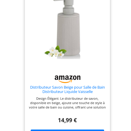
Distributeur Savon Beige pour Salle de Bain
Distributeur Liquide Vaisselle
Design Élégant: Le distributeur de savon,
disponible en beige, ajoute une touche de style à
votre salle de bain ou cuisine, offrant une solution
pratique et hygiénique. Sa silhouette mince
s'adapte parfaitement au bord de l'évier et
14,99 €
complète les décors modernes, élégants et
rustiques. Les rayures en relief offrent une
meilleure prise en main. Matériau de Haute