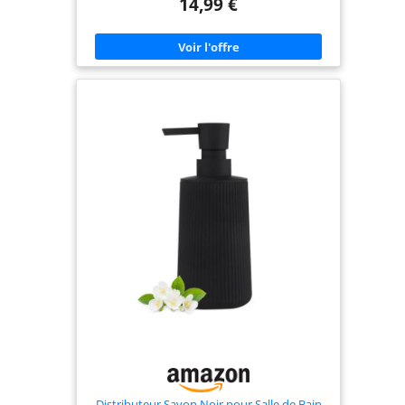
14,99 €
distributeur résiste à un usage quotidien tout en
conservant son allure raffinée. Pompage Innovant:
Son mécanisme de pompe manuelle descendante
assure une distribution précise et contrôlée de
savon, lotion ou désinfectant, tout en limitant le
gaspillage. Intégration Harmonieuse: Avec son
design moderne et sa palette neutre, il s’intègre
parfaitement dans une salle de bain chic, une
cuisine contemporaine ou un bureau
professionnel. Entretien sans Effort: Facile à
remplir et à nettoyer, il vous garantit un entretien
rapide pour un environnement toujours
hygiénique et élégant. Satisfaction Garantie:
Engagés à offrir des designs modernes, élégants et
fonctionnels. Contactez-nous sur Amazon pour un
service client amical si vous rencontrez des
problèmes avec notre distributeur de savon.
Distributeur Savon Noir pour Salle de Bain