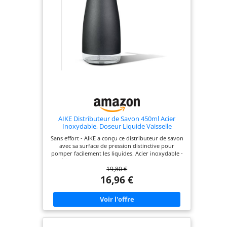
AIKE Distributeur de Savon 450ml Acier
Inoxydable, Doseur Liquide Vaisselle
Sans effort - AIKE a conçu ce distributeur de savon
avec sa surface de pression distinctive pour
pomper facilement les liquides. Acier inoxydable -
Résistant aux taches d'eau et d'huile, toujours
19,80 €
brillant, beau et noble, pas facile à porter. Si vous
recherchez la qualité, ce distributeur de savon est
16,96 €
votre meilleur choix. Capacité - Peut contenir
jusqu'à 470ml de liquide avec une détection de
niveau facile à travers la fenêtre transparente. Le
haut se lève pour faciliter le remplissage et la ligne
de remplissage maximale intérieure vous invite à
éviter tout remplissage excessif. Multi-usage - Le