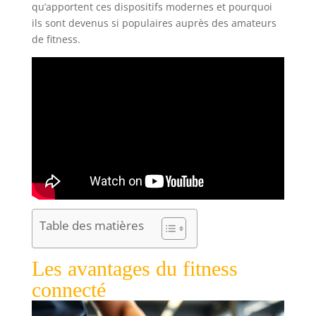
qu’apportent ces dispositifs modernes et pourquoi
ils sont devenus si populaires auprès des amateurs
de fitness.
Table des matières
Les avantages du fitness
connecté