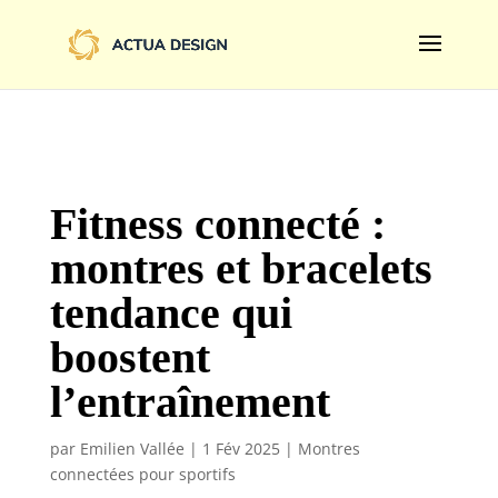
@import url('https://fonts.googleapis.com/css2?
family=Limelight&display=swap');
Fitness connecté :
montres et bracelets
tendance qui
boostent
l’entraînement
par
Emilien Vallée
|
1 Fév 2025
|
Montres
connectées pour sportifs