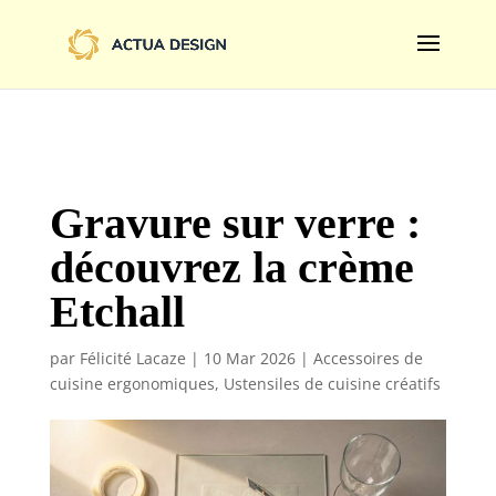
@import url('https://fonts.googleapis.com/css2?
family=Limelight&display=swap');
Gravure sur verre :
découvrez la crème
Etchall
par
Félicité Lacaze
|
10 Mar 2026
|
Accessoires de
cuisine ergonomiques
,
Ustensiles de cuisine créatifs