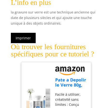
L’info en plus
la gravure sur verre est une technique ancienne qui
date de plusieurs siècles et qui ajoute une touche
unique à des objets ordinaires.
Imprimer
Où trouver les fournitures
spécifiques pour ce tutoriel ?
Pate a Depolir
le Verre 80g,
Creme a
Facile à utiliser,
Depolir le
créativité sans
Verre,
limites : Conçu
Décoration