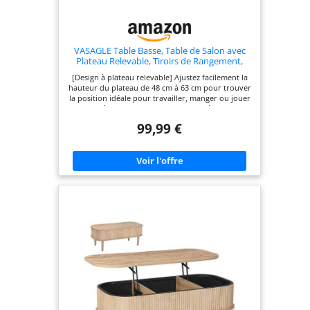
VASAGLE Table Basse, Table de Salon avec
Plateau Relevable, Tiroirs de Rangement,
avec Rangement Ouvert et Compartiment
[Design à plateau relevable] Ajustez facilement la
Caché, Marron Camel et Noir d'encre
hauteur du plateau de 48 cm à 63 cm pour trouver
LCT209K02
la position idéale pour travailler, manger ou jouer
tout en étant confortablement installé sur votre
canapé. Améliorez votre confort avec cette table
99,99 €
basse [Rangement pratique] Le large plateau et
l'étagère inférieure offrent un espace ouvert pour
un accès facile aux objets du quotidien. Les 3
compartiments cachés et les 2 tiroirs permettent
de ranger les couvertures, magazines et autres
objets bien organisés [Plateau relevable solide]
Avec ses charnières métalliques de qualité et ses
barres transversales renforcées, le plateau de
cette table de salon s’élève avec fluidité et peut
supporter jusqu'à 20 kg une fois relevé. Instable ?
Pas du tout ! [Solide et durable] Fabriqué en
panneaux d’aggloméré robustes et doté d’un
cadre en acier, ce meuble de rangement est solide
et conçu pour durer. Il peut supporter jusqu’à 136
kg et son utilisation offre une vraie tranquillité
d’esprit [Style industriel élégant] Les pieds noirs et
les panneaux marron camel de cette table
moderne apportent une ambiance industrielle