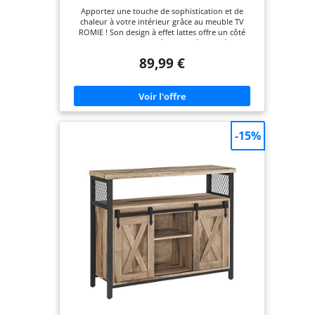
Apportez une touche de sophistication et de
chaleur à votre intérieur grâce au meuble TV
ROMIE ! Son design à effet lattes offre un côté
moderne et tendance à votre pièce Doté d'un
plateau d'une longueur de 140 cm, il peut
89,99 €
accueillir un écran plat jusqu'à 60 pouces. Pieds en
bois de pin stables et structure en PB robuste
Dimensions globales : L 140 x l 40 x H 50 cm -
Dimensions placard coulissant : L 34,5 x l 34,5 x H
29 cm
-15%