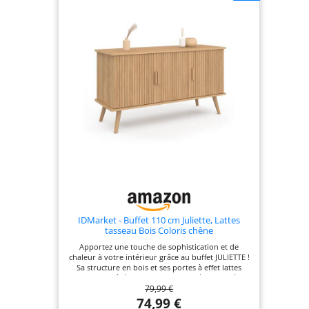
IDMarket - Buffet 110 cm Juliette, Lattes
tasseau Bois Coloris chêne
Apportez une touche de sophistication et de
chaleur à votre intérieur grâce au buffet JULIETTE !
Sa structure en bois et ses portes à effet lattes
offrent un côté moderne et design à votre pièce
79,99 €
Rangez vos affaires dans ses placards fermés et
exposez vos plus beaux objets sur son plateau
74,99 €
bois Pieds en bois de pin stables et structure en