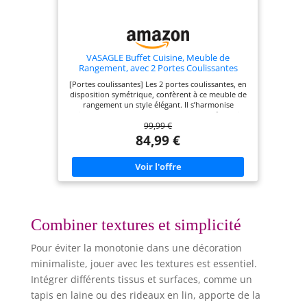
VASAGLE Buffet Cuisine, Meuble de
Rangement, avec 2 Portes Coulissantes
[Portes coulissantes] Les 2 portes coulissantes, en
disposition symétrique, confèrent à ce meuble de
rangement un style élégant. Il s’harmonise
facilement dans de nombreux styles de décoration
99,99 €
d'intérieure [Rangement flexible] Ce buffet dispose
de 6 compartiments. Les 3 étagères sont réglables
84,99 €
en hauteur sur 3 niveaux (vous pouvez aussi les
enlever) pour des objets de différentes tailles. Le
dessus de 33 x 100 cm accueille vos affaires
[Robuste et stable] Fait en panneaux d’aggloméré
et en acier, cette commode est stable et robuste.
Les pieds réglables assurent une bonne stabilité.
Le kit anti-basculement assure une stabilité
supplémentaire [Polyvalent] Utilisez-le dans votre
Combiner textures et simplicité
cuisine comme buffet, dans votre entrée pour
ranger les petits objets, dans votre salon comme
Pour éviter la monotonie dans une décoration
meuble TV ou dans votre bureau comme caisson
de rangement [Montage facile] Grâce aux
minimaliste, jouer avec les textures est essentiel.
instructions illustrées et aux pièces numérotées, le
Intégrer différents tissus et surfaces, comme un
montage de ce meuble de rangement est un jeu
d'enfant. En plus, des vis de rechange sont
tapis en laine ou des rideaux en lin, apporte de la
fournies