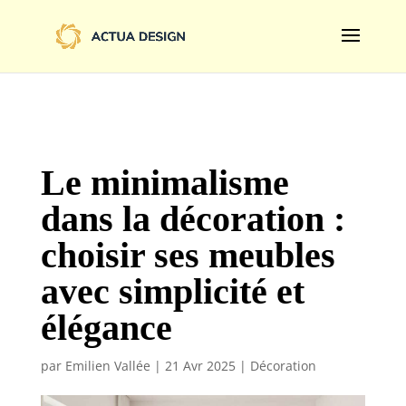
@import url('https://fonts.googleapis.com/css2?
family=Limelight&display=swap');
Le minimalisme
dans la décoration :
choisir ses meubles
avec simplicité et
élégance
par
Emilien Vallée
|
21 Avr 2025
|
Décoration