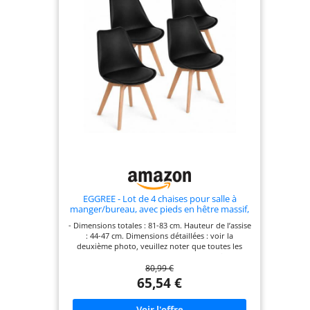
construction en bois massif est naturelle et
fraîche, ce qui témoigne de l'élégance. OCCASION -
Le dossier en rotin et le cadre en bois massif
confèrent aux chaises bois une atmosphère rétro
et champêtre. Dans la salle à manger, la cuisine ou
le salon, elles peuvent facilement apporter une
atmosphère naturelle et ajouter de la vitalité à
l'environnement de la maison. ASSEMBLAGE -
Équipé d'instructions (français non garanti) et
d'outils, facile à assembler.
EGGREE - Lot de 4 chaises pour salle à
manger/bureau, avec pieds en hêtre massif,
sans accoudoirs, rembourrées, au design
- Dimensions totales : 81-83 cm. Hauteur de l’assise
pour un confort maximum, noir
: 44-47 cm. Dimensions détaillées : voir la
deuxième photo, veuillez noter que toutes les
mesures sont manuelles et peuvent avoir une
80,99 €
marge d'erreur de 1 à 3 cm - Siège avec une
finition mate, coussin en similicuir, très
65,54 €
confortable et facile à nettoyer - Pieds en bois
massif résistant aux chocs pour une stabilité
accrue - Patins en plastique aux pieds pour offrir