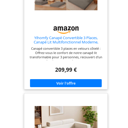
Yihomfy Canapé Convertible 3 Places,
Canapé Lit Multifonctionnel Moderne,
Canape Compressé et 2 Coussins, pour
Canapé convertible 3 places en velours côtelé​ :
Salon, Chambre
Offrez-vous le confort de notre canapé lit
transformable pour 3 personnes, recouvert d'un
velours côtelé doux et agréable. Il s'assemble
facilement et se déplie en un lit double compact,
209,99 €
offrant une solution de couchage pratique pour
invités ou petits espaces. Ses dimensions
assemblées (LxPxH) sont de 195 x 89 x 59 cm.
Confort optimal avec structure robuste​ : Ce sofa
compressé est conçu avec une mousse haute
densité pure pour un maintien ferme et durable.
La structure solide et le fond antidérapant
assurent une grande stabilité. Parfait pour vous
détendre, lire ou regarder un film dans votre
salon ou chambre, il allie robustesse et bien-être.
Design épuré et gain de place​ : Avec ses lignes
épurées et son design intemporel, ce canapé 3
places s'intègre harmonieusement dans tout
intérieur moderne ou classique. Idéal pour les