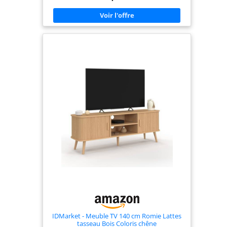
panneaux de particules de bois robuste
Dimensions : L. 110 x l. 40 x H. 60 cm - Hauteur
pieds : 18 cm
IDMarket - Meuble TV 140 cm Romie Lattes
tasseau Bois Coloris chêne