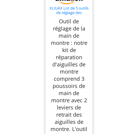
XLIUAX Lot de 5 outils
de réglage des
aiguilles de montre, 3
Outil de
poussoirs à main avec
2 extracteurs de
réglage de la
mains, levier
main de
d'horlogerie, outils de
réparation de
montre : notre
pointeur, kit de retrait
de goupille de réglage
kit de
réparation
d'aiguilles de
montre
comprend 3
poussoirs de
main de
montre avec 2
leviers de
retrait des
aiguilles de
montre. L'outil