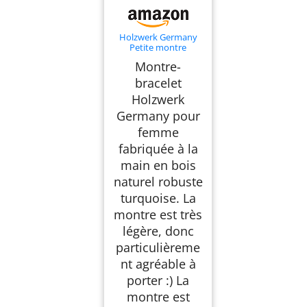
Holzwerk Germany
Petite montre
écologique pour
Montre-
femme faite à la main
- En bois naturel -
bracelet
Analogique -
Holzwerk
Classique - Avec
bracelet en cuir -
Germany pour
Turquoise bleu
marron,
femme
Turquoise/marron
fabriquée à la
main en bois
naturel robuste
turquoise. La
montre est très
légère, donc
particulièreme
nt agréable à
porter :) La
montre est