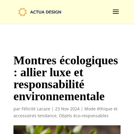
@import url('https://fonts.googleapis.com/css2?
family=Limelight&display=swap');
Montres écologiques
: allier luxe et
responsabilité
environnementale
par
Félicité Lacaze
|
23 Nov 2024
|
Mode éthique et
accessoires tendance
,
Objets éco-responsables