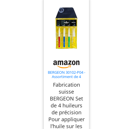
BERGEON 30102-P04 -
Assortiment de 4
huileurs d’horloger
Fabrication
Professionnels Swiss
Made - Outils de
suisse
précision pour
BERGEON Set
appliquer l’Huile sur
Montres, pivots et
de 4 huileurs
mécanismes - Petit,
Moyen, Grand et très
de précision
Grand
Pour appliquer
l’huile sur les