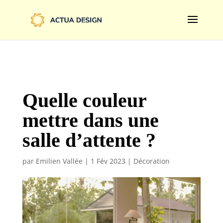
@import url('https://fonts.googleapis.com/css2?
family=Limelight&display=swap');
Quelle couleur
mettre dans une
salle d’attente ?
par
Emilien Vallée
|
1 Fév 2023
|
Décoration