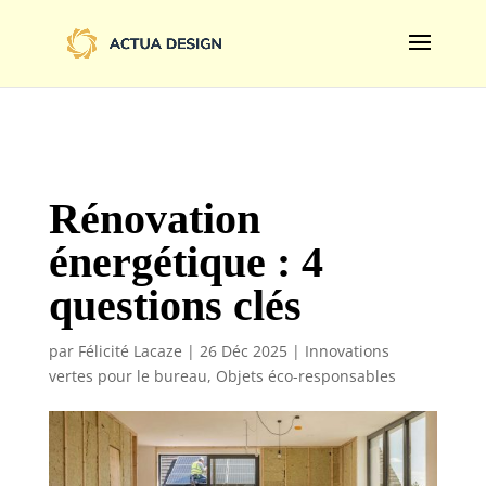
@import url('https://fonts.googleapis.com/css2?
family=Limelight&display=swap');
Rénovation
énergétique : 4
questions clés
par
Félicité Lacaze
|
26 Déc 2025
|
Innovations
vertes pour le bureau
,
Objets éco-responsables