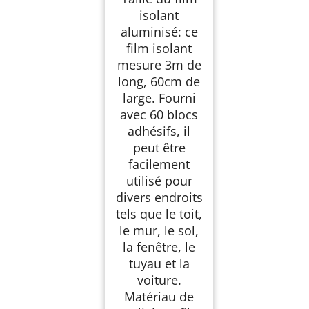
radiateur film isolant
isolant
thermique fenêtre
aluminisé: ce
plaque isolation
thermique pour
film isolant
voiture mur
(3m×60cm)
mesure 3m de
long, 60cm de
large. Fourni
avec 60 blocs
adhésifs, il
peut être
facilement
utilisé pour
divers endroits
tels que le toit,
le mur, le sol,
la fenêtre, le
tuyau et la
voiture.
Matériau de