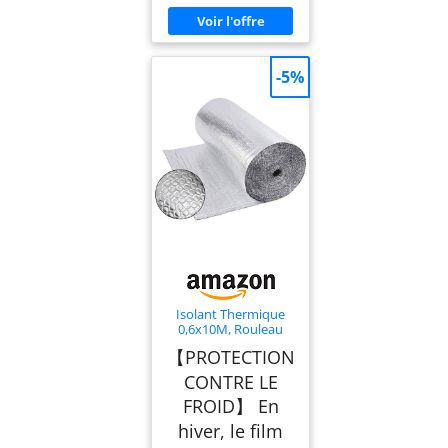
-5%
Isolant Thermique
0,6x10M, Rouleau
Film Aluminisé a
【PROTECTION
Bulles Double Face
4mm Résistant pour
CONTRE LE
Réflecteur de Chaleur
FROID】 En
et de Froid, Idéal pour
Radiateur, Mur,
hiver, le film
Voiture, Fenetre