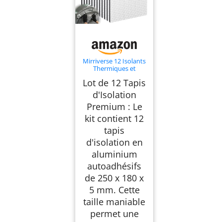
Mirriverse 12 Isolants
Thermiques et
Phoniques Voiture,
Lot de 12 Tapis
250 x 180 x 5 mm
d'Isolation
Premium : Le
kit contient 12
tapis
d'isolation en
aluminium
autoadhésifs
de 250 x 180 x
5 mm. Cette
taille maniable
permet une