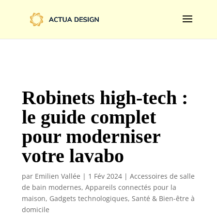
@import url('https://fonts.googleapis.com/css2?
family=Limelight&display=swap');
Robinets high-tech :
le guide complet
pour moderniser
votre lavabo
par
Emilien Vallée
|
1 Fév 2024
|
Accessoires de salle
de bain modernes
,
Appareils connectés pour la
maison
,
Gadgets technologiques
,
Santé & Bien-être à
domicile