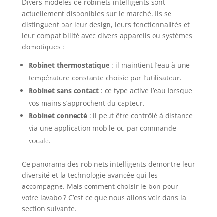
Divers modèles de robinets intelligents sont
résistance et durabilité sont nécessaires. Assure
une expérience d'utilisation fiable et efficace.
actuellement disponibles sur le marché. Ils se
Installation facile : la méthode d'installation de ce
distinguent par leur design, leurs fonctionnalités et
robinet à pédale est simple, s'adaptant à différents
types de montage. Idéal pour être utilisé comme
leur compatibilité avec divers appareils ou systèmes
robinet évier de cuisine ou robinet lavabo eau
domotiques :
froide, son système de montage en surface
permet une fixation sûre et stable. De plus, son
design compact facilite son intégration dans
Robinet thermostatique
: il maintient l’eau à une
n'importe quel espace. Polyvalence d'utilisation :
grâce à son design ergonomique, ce robinet à
température constante choisie par l’utilisateur.
pédale est adapté à une large gamme
Robinet sans contact
: ce type active l’eau lorsque
d'applications, de la maison aux environnements
industriels. Avec la capacité de contrôler à la fois
vos mains s’approchent du capteur.
l'eau froide et chaude, il est parfait pour les
robinets d'évier de cuisine, les robinets industriels
Robinet connecté
: il peut être contrôlé à distance
et bien plus encore. Sa polyvalence en fait une
solution pratique pour toutes les situations.
via une application mobile ou par commande
ÉCONOMIE ET EFFICACITÉ : ce robinet intelligent
vocale.
offre non seulement un design innovant, mais
aussi une consommation d'eau efficace. Idéal pour
robinet évier de cuisine et robinets industriels,
son système de contrôle de débit aide à réduire le
Ce panorama des robinets intelligents démontre leur
gaspillage d'eau, assurant une utilisation
diversité et la technologie avancée qui les
responsable et durable. Un choix économique qui
ne compromet ni la qualité ni la fonctionnalité.
accompagne. Mais comment choisir le bon pour
votre lavabo ? C’est ce que nous allons voir dans la
section suivante.