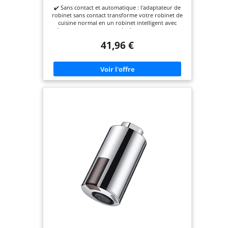
✔️ Sans contact et automatique : l'adaptateur de
robinet sans contact transforme votre robinet de
cuisine normal en un robinet intelligent avec
détecteur de mouvement à réglage automatique.
Détection rapide de 0,1 s, intelligente et pratique,
41,96 €
pas besoin de toucher le robinet et d'éviter la
contamination des bactéries ✔️ Conception
d'économie d'eau : adoptant le design
d'accélérateur de débit intégré, il peut répondre
rapidement à l'eau de l'interrupteur, économiser
du temps de consommation d'eau, et mieux
limiter le débit d'eau en même temps, assurant un
débit à une pression d'eau de 0,1 MPa de 0,07 l/s,
ce qui permet d'économiser de l'eau ✔️ Longue
endurance : capteur d'économie d'eau, batterie au
lithium polymère intégrée, chargement USB,
protection de l'environnement et économie
d'énergie, super longue durée de vie, durée de vie
de la batterie de plus de 9 mois, lorsque
l'alimentation est faible, il y aura une lumière
clignotante pour le rappeler. ✔️ Protection contre
les débordements : utilisez de l'eau pendant plus
de 3 minutes, fermez automatiquement la vanne
électromagnétique pour éviter les débordements,
l'induction sera à nouveau normalement l'eau,
évitant efficacement les dégâts causés par
l'utilisateur et les dépanneurs qui causent le
gaspillage d'eau.l'adaptateur de capteur de
robinet est livré avec des raccords et une clé,