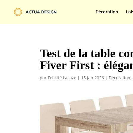
@import url('https://fonts.googleapis.com/css2?family=Limelight&d
Décoration
Loi
Test de la table co
Fiver First : éléga
par
Félicité Lacaze
|
15 Jan 2026
|
Décoration
,