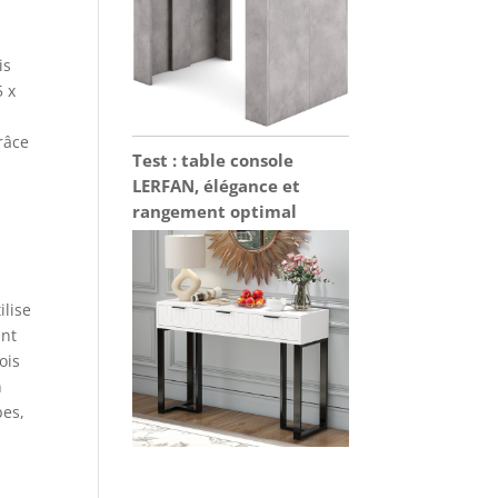
is
5 x
râce
Test : table console
LERFAN, élégance et
rangement optimal
ilise
ent
ois
n
bes,