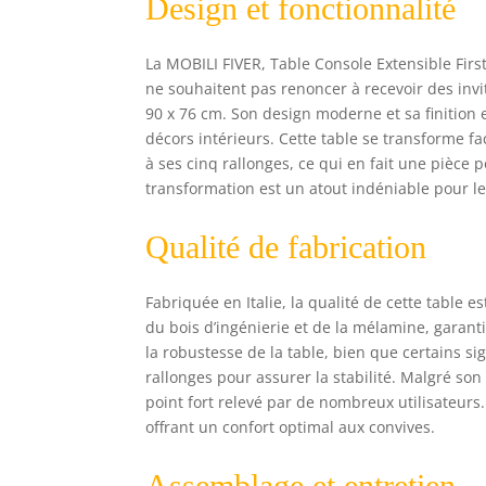
Design et fonctionnalité
une
off
fab
La MOBILI FIVER, Table Console Extensible Fir
inc
ne souhaitent pas renoncer à recevoir des inv
car
90 x 76 cm. Son design moderne et sa finition 
s'i
sim
décors intérieurs. Cette table se transforme f
ITA
à ses cinq rallonges, ce qui en fait une pièce 
Ita
transformation est un atout indéniable pour l
usi
Qualité de fabrication
Fabriquée en Italie, la qualité de cette table e
du bois d’ingénierie et de la mélamine, garan
la robustesse de la table, bien que certains si
rallonges pour assurer la stabilité. Malgré son
point fort relevé par de nombreux utilisateurs
offrant un confort optimal aux convives.
Assemblage et entretien