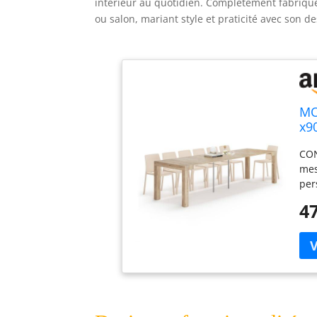
intérieur au quotidien. Complètement fabriquée
ou salon, mariant style et praticité avec son d
MO
x9
po
CON
mes
per
ave
47
(10
ext
Fir
Lor
sép
l'i
min