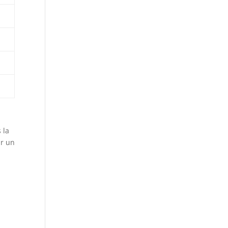
 la
ir un