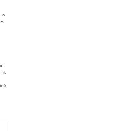
ans
res
r
ne
eil,
it à