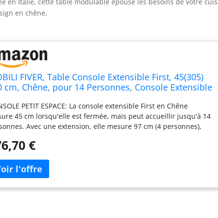
 en Italie, cette table modulable épouse les besoins de votre cui
esign en chêne.
BILI FIVER, Table Console Extensible First, 45(305)
0 cm, Chêne, pour 14 Personnes, Console Extensible
ur Cuisine et Salon, Made in Italy
SOLE PETIT ESPACE: La console extensible First en Chêne
ure 45 cm lorsqu'elle est fermée, mais peut accueillir jusqu'à 14
sonnes. Avec une extension, elle mesure 97 cm (4 personnes),
c 2 extensions 149 cm (6 personnes), avec 3 extensions 201 cm
6,70 €
 personnes), avec 4 extensions 253 cm (12 personnes), et avec 5
ensions 305 cm (14 personnes). CARACTÉRISTIQUES: La console
st Chêne est livrée avec 5 rallonges incluses dans le prix.
squ'elles ne sont pas utilisées, les rallonges doivent être rangées
arément. Le kit de quincaillerie et les instructions se trouvent à
ntérieur de l'emballage. Le temps d'assemblage est d'environ 15
utes. MATÉRIAUX: Mécanisme télescopique en aluminium pour