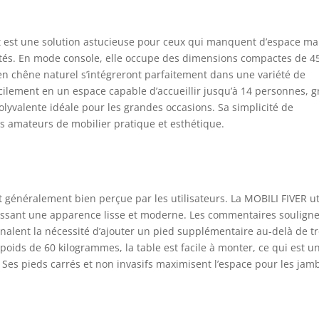
 ouverture facile, avec une jambe centrale en fer (à visser), pour
rir une plus grande stabilité à la structure. La console est
riquée en stratifié de haute qualité. Les chaises NE sont PAS
st est une solution astucieuse pour ceux qui manquent d’espace ma
luses. DESIGN POLYVALENT: La console First Chêne est
ités. En mode console, elle occupe des dimensions compactes de 4
actérisée par un design simple et linéaire qui lui permet de
en chêne naturel s’intégreront parfaitement dans une variété de
ntégrer dans n'importe quel style de décoration avec une grande
plicité. La surface est légèrement rugueuse au toucher. MADE IN
acilement en un espace capable d’accueillir jusqu’à 14 personnes, g
LY: Design, qualité et style caractérisent l'authentique Made in
polyvalente idéale pour les grandes occasions. Sa simplicité de
ly de Mobili Fiver. Nos meubles sont conçus et fabriqués dans nos
es amateurs de mobilier pratique et esthétique.
nes en Italie et sont impatients d'arriver chez vous !
st généralement bien perçue par les utilisateurs. La MOBILI FIVER ut
tissant une apparence lisse et moderne. Les commentaires soulign
gnalent la nécessité d’ajouter un pied supplémentaire au-delà de tr
 poids de 60 kilogrammes, la table est facile à monter, ce qui est u
. Ses pieds carrés et non invasifs maximisent l’espace pour les jam