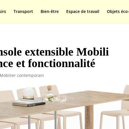
isplay=swap');
sirs
Transport
Bien-être
Espace de travail
Objets éco-
nsole extensible Mobili
nce et fonctionnalité
Mobilier contemporain