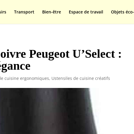
isplay=swap');
sirs
Transport
Bien-être
Espace de travail
Objets éco-
oivre Peugeot U’Select :
égance
de cuisine ergonomiques
,
Ustensiles de cuisine créatifs