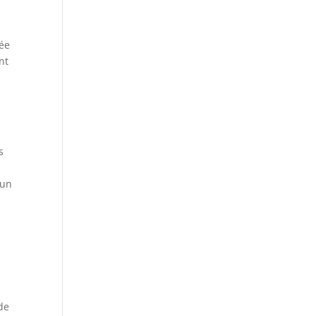
iée
nt
s
’un
 de