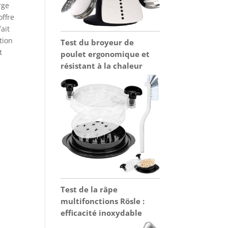
rge
offre
ait
tion
Test du broyeur de
t
poulet ergonomique et
résistant à la chaleur
Test de la râpe
multifonctions Rösle :
efficacité inoxydable