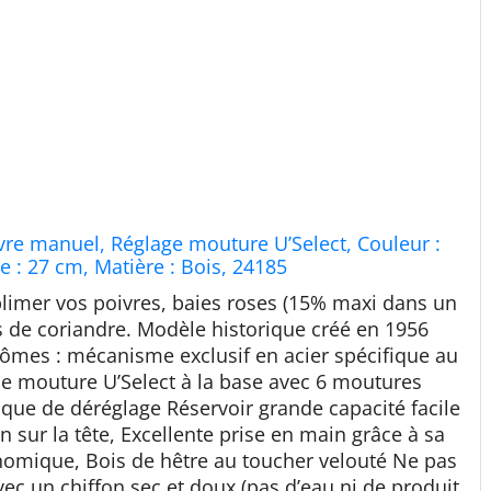
re manuel, Réglage mouture U’Select, Couleur :
le : 27 cm, Matière : Bois, 24185
limer vos poivres, baies roses (15% maxi dans un
s de coriandre. Modèle historique créé en 1956
rômes : mécanisme exclusif en acier spécifique au
de mouture U’Select à la base avec 6 moutures
sque de déréglage Réservoir grande capacité facile
n sur la tête, Excellente prise en main grâce à sa
onomique, Bois de hêtre au toucher velouté Ne pas
avec un chiffon sec et doux (pas d’eau ni de produit