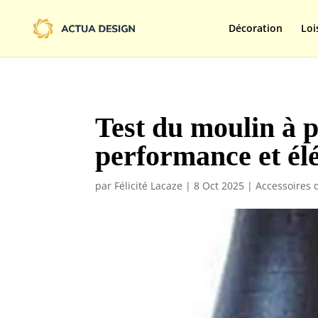
@import url('https://fonts.googleapis.com/css2?family=Limelight&d
Décoration
Loi
Test du moulin à p
performance et él
par
Félicité Lacaze
|
8 Oct 2025
|
Accessoires 