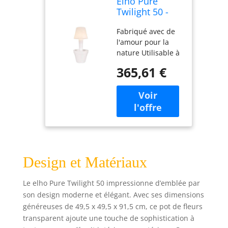
Elho Pure
Twilight 50 -
Pot De Fleurs -
Fabriqué avec de
Transparent -
l'amour pour la
Intérieur &
nature Utilisable à
Extérieur - Ø 50
l'intérieur comme
x H 113.8 cm
365,61 €
à l'extérieur
comprend une
ampoule à
économie
d'énergie de 11
watts de sorte
qu'elle soit durable
Livré avec un câble
Design et Matériaux
de 5 mètres de
long pour que vous
puissiez le placer
Le elho Pure Twilight 50 impressionne d’emblée par
partout Grâce à
son design moderne et élégant. Avec ses dimensions
son fond surélevé,
généreuses de 49,5 x 49,5 x 91,5 cm, ce pot de fleurs
vous n'avez pas à
transparent ajoute une touche de sophistication à
remplir