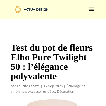
@import url('https://fonts.googleapis.com/css2?
family=Limelight&display=swap');
Test du pot de fleurs
Elho Pure Twilight
50 : l’élégance
polyvalente
par
Félicité Lacaze
|
17 Sep 2025
|
Éclairage et
ambiance
,
Accessoires déco
,
Décoration