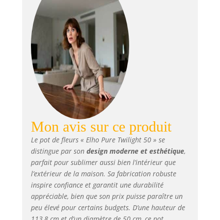
son fond surélevé,
vous n'avez pas à
remplir
entièrement le pot
de terre
Mon avis sur ce produit
Le pot de fleurs « Elho Pure Twilight 50 » se
distingue par son
design moderne et esthétique
,
parfait pour sublimer aussi bien l’intérieur que
l’extérieur de la maison. Sa fabrication robuste
inspire confiance et garantit une durabilité
appréciable, bien que son prix puisse paraître un
peu élevé pour certains budgets. D’une hauteur de
113,8 cm et d’un diamètre de 50 cm, ce pot