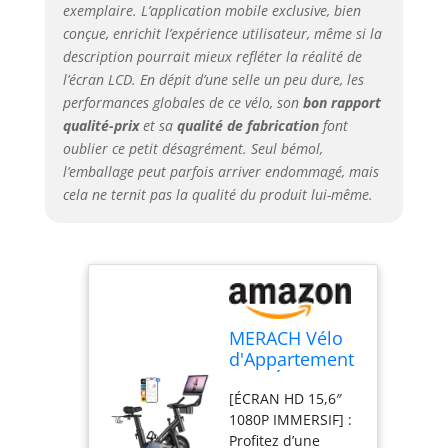
exemplaire. L’application mobile exclusive, bien
coachs et profitez
conçue, enrichit l’expérience utilisateur, même si la
d’un suivi en direct
description pourrait mieux refléter la réalité de
des données :
l’écran LCD. En dépit d’une selle un peu dure, les
distance, temps,
calories, cadence,
performances globales de ce vélo, son
bon rapport
vitesse et niveau
qualité-prix
et sa
qualité de fabrication
font
de résistance. Des
oublier ce petit désagrément. Seul bémol,
cours ludiques et
l’emballage peut parfois arriver endommagé, mais
immersifs vous
cela ne ternit pas la qualité du produit lui-même.
aident à brûler 30
% de graisses en
plus! [SILENCIEUX
& RÉGLAGE DE
RÉSISTANCE] : Son
système de
transmission par
MERACH Vélo
courroie ultra-
d'Appartement
silencieux et son
avec Écran
volant en fer-sable
[ÉCRAN HD 15,6″
Connecté, Vélo
garantissent un
1080P IMMERSIF] :
de Fitness
pédalage fluide.
Profitez d’une
Silencieux avec