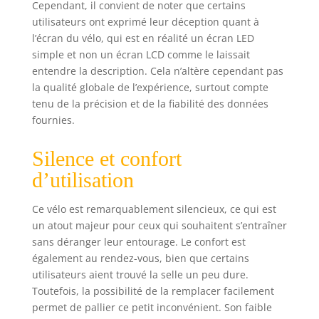
Cependant, il convient de noter que certains
silencieux et son
utilisateurs ont exprimé leur déception quant à
volant en fer-sable
l’écran du vélo, qui est en réalité un écran LED
garantissent un
simple et non un écran LCD comme le laissait
pédalage fluide.
entendre la description. Cela n’altère cependant pas
Avec 8 niveaux de
la qualité globale de l’expérience, surtout compte
résistance
manuels, il
tenu de la précision et de la fiabilité des données
convient à tous les
fournies.
niveaux de fitness.
[STRUCTURE
Silence et confort
STABLE & SOLIDE] :
d’utilisation
Son cadre
triangulaire
renforcé avec base
Ce vélo est remarquablement silencieux, ce qui est
en I assure une
un atout majeur pour ceux qui souhaitent s’entraîner
grande stabilité et
sans déranger leur entourage. Le confort est
supporte jusqu’à
également au rendez-vous, bien que certains
136 kg. Fabriqué
utilisateurs aient trouvé la selle un peu dure.
en acier industriel
Toutefois, la possibilité de la remplacer facilement
avec un
permet de pallier ce petit inconvénient. Son faible
revêtement laqué