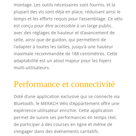
MERACH, qui est
montage. Les outils nécessaires sont fournis, et la
gratuite après
plupart des vis sont déjà en place, réduisant ainsi le
l’appairage.
temps et les efforts requis pour l’assemblage. Ce vélo
Entraînez-vous en
est conçu pour être accessible à un large public,
ligne avec nos
avec des réglages de hauteur et d’avancement de
coachs et profitez
selle, ainsi que de guidon, qui permettent de
d’un suivi en direct
des données :
l’adapter à toutes les tailles, jusqu’à une hauteur
distance, temps,
maximale recommandée de 188 centimètres. Cette
calories, cadence,
adaptabilité est un atout majeur pour les foyers
vitesse et niveau
multi-utilisateurs.
de résistance. Des
cours ludiques et
Performance et connectivité
immersifs vous
aident à brûler 30
Doté d’une application exclusive qui se connecte via
% de graisses en
Bluetooth, le MERACH Vélo d’Appartement offre une
plus! [SILENCIEUX
& RÉGLAGE DE
expérience utilisateur enrichie. Cette application
RÉSISTANCE] : Son
permet de suivre ses performances en temps réel,
système de
de participer à des courses en ligne et même de
transmission par
s’engager dans des événements caritatifs.
courroie ultra-