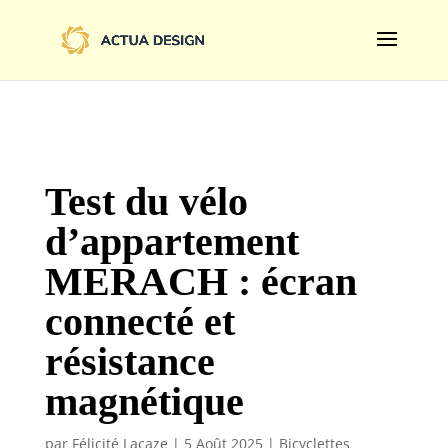
@import url('https://fonts.googleapis.com/css2?
family=Limelight&display=swap');
Test du vélo
d’appartement
MERACH : écran
connecté et
résistance
magnétique
par
Félicité Lacaze
|
5 Août 2025
|
Bicyclettes