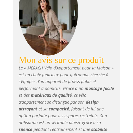
ou des cours
depuis votre
téléphone sur
l’écran du vélo
d’appartement
pour un
entraînement plus
agréable et
immersif.
[INTERACTION
Mon avis sur ce produit
AVEC LES
Le « MERACH Vélo d’Appartement pour la Maison »
DONNÉES EN
est un choix judicieux pour quiconque cherche à
TEMPS RÉEL] : Le
s’équiper d’un appareil de fitness fiable et
vélo
performant à domicile. Grâce à un
montage facile
d'appartement est
compatible avec
et des
matériaux de qualité
, ce vélo
l’application
d’appartement se distingue par son
design
MERACH, qui est
attrayant
et sa
compacité
, faisant de lui une
gratuite après
option parfaite pour les espaces restreints. Son
l’appairage.
utilisation est un véritable plaisir grâce à sa
Entraînez-vous en
silence
pendant l’entraînement et une
stabilité
ligne avec nos