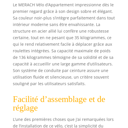
connecté par
Le MERACH Vélo d’Appartement impressionne dès le
câble. [MIROIR
premier regard grâce à son design sobre et élégant.
TÉLÉPHONE] :
Sa couleur noir-plus s’intègre parfaitement dans tout
Projetez des films
intérieur moderne sans être envahissante. La
ou des cours
structure en acier allié lui confère une robustesse
depuis votre
certaine, tout en ne pesant que 35 kilogrammes, ce
téléphone sur
qui le rend relativement facile à déplacer grâce aux
l’écran du vélo
roulettes intégrées. Sa capacité maximale de poids
d’appartement
de 136 kilogrammes témoigne de sa solidité et de sa
pour un
entraînement plus
capacité à accueillir une large gamme d’utilisateurs.
agréable et
Son système de conduite par ceinture assure une
immersif.
utilisation fluide et silencieuse, un critère souvent
[INTERACTION
souligné par les utilisateurs satisfaits.
AVEC LES
DONNÉES EN
Facilité d’assemblage et de
TEMPS RÉEL] : Le
vélo
réglage
d'appartement est
compatible avec
L’une des premières choses que j’ai remarquées lors
l’application
de l’installation de ce vélo, c’est la simplicité du