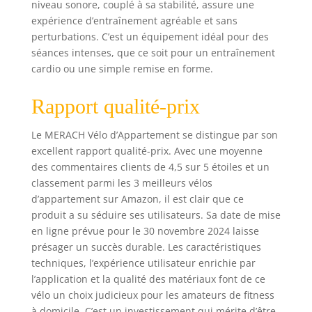
niveau sonore, couplé à sa stabilité, assure une
résistant à l’usure,
expérience d’entraînement agréable et sans
il garantit une
perturbations. C’est un équipement idéal pour des
longue durée de
vie.
séances intenses, que ce soit pour un entraînement
cardio ou une simple remise en forme.
Rapport qualité-prix
Le MERACH Vélo d’Appartement se distingue par son
excellent rapport qualité-prix. Avec une moyenne
des commentaires clients de 4,5 sur 5 étoiles et un
classement parmi les 3 meilleurs vélos
d’appartement sur Amazon, il est clair que ce
produit a su séduire ses utilisateurs. Sa date de mise
en ligne prévue pour le 30 novembre 2024 laisse
présager un succès durable. Les caractéristiques
techniques, l’expérience utilisateur enrichie par
l’application et la qualité des matériaux font de ce
vélo un choix judicieux pour les amateurs de fitness
à domicile. C’est un investissement qui mérite d’être