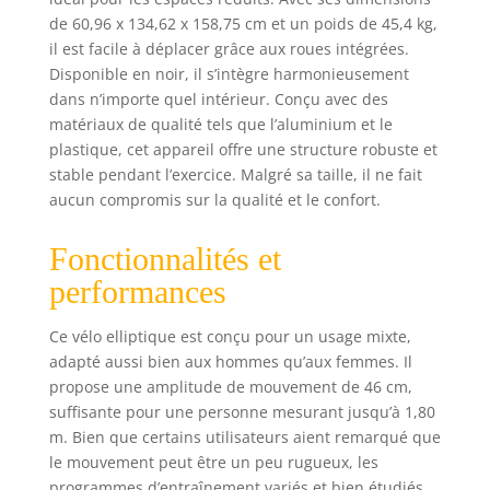
résistance
de 60,96 x 134,62 x 158,75 cm et un poids de 45,4 kg,
magnétique et 13
il est facile à déplacer grâce aux roues intégrées.
programmes pour
Disponible en noir, il s’intègre harmonieusement
progresser étape
dans n’importe quel intérieur. Conçu avec des
par étape.
matériaux de qualité tels que l’aluminium et le
CONNECTIVITÉ
plastique, cet appareil offre une structure robuste et
OUVERTE:
Bluetooth pour
stable pendant l’exercice. Malgré sa taille, il ne fait
Kinomap;
aucun compromis sur la qualité et le confort.
possibilité de
s’entraîner sans
Fonctionnalités et
appli grâce aux
performances
programmes
intégrés, aucun
abonnement
Ce vélo elliptique est conçu pour un usage mixte,
obligatoire. SUIVI
adapté aussi bien aux hommes qu’aux femmes. Il
CARDIAQUE:
propose une amplitude de mouvement de 46 cm,
Capteurs manuels
suffisante pour une personne mesurant jusqu’à 1,80
intégrés et
m. Bien que certains utilisateurs aient remarqué que
compatibilité avec
le mouvement peut être un peu rugueux, les
ceintures cardio
programmes d’entraînement variés et bien étudiés