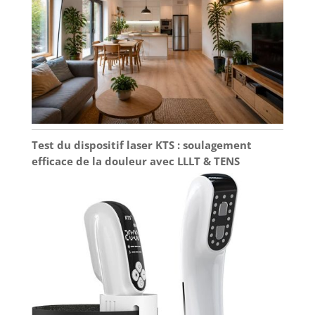
Cet appareil elliptique est équipé de roulettes de
transport silencieuses intégrées, ce qui le rend
facile à déplacer et à ranger. Il est également
équipé d'un porte-gobelet pour vous permettre
de vous hydrater facilement à tout moment
pendant l'exercice. Neezee dispose d'une équipe
de R&D et d'un service après-vente
professionnels. Toutes les questions reçoivent une
réponse rapide dans les 12 heures, ce qui rend
chaque exercice sûr et efficace.
Test du dispositif laser KTS : soulagement
efficace de la douleur avec LLLT & TENS