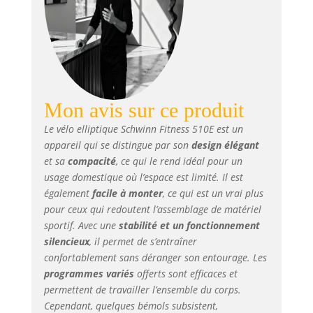
progresser étape
par étape.
CONNECTIVITÉ
OUVERTE:
Bluetooth pour
Kinomap;
possibilité de
s’entraîner sans
Mon avis sur ce produit
appli grâce aux
Le vélo elliptique Schwinn Fitness 510E est un
programmes
appareil qui se distingue par son
design élégant
intégrés, aucun
et sa
compacité
, ce qui le rend idéal pour un
abonnement
usage domestique où l’espace est limité. Il est
obligatoire. SUIVI
CARDIAQUE:
également
facile à monter
, ce qui est un vrai plus
Capteurs manuels
pour ceux qui redoutent l’assemblage de matériel
intégrés et
sportif. Avec une
stabilité et un fonctionnement
compatibilité avec
silencieux
, il permet de s’entraîner
ceintures cardio
confortablement sans déranger son entourage. Les
Bluetooth (non
programmes variés
offerts sont efficaces et
incluse) pour des
permettent de travailler l’ensemble du corps.
zones d’effort
Cependant, quelques bémols subsistent,
précises. STABILITÉ