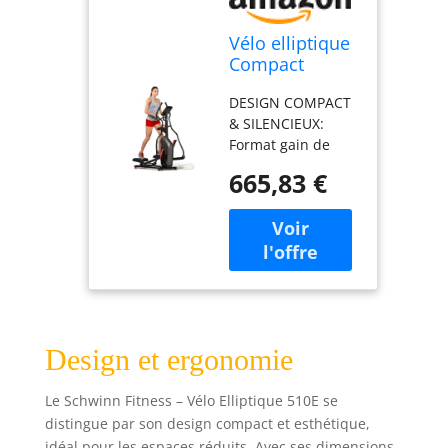
Vélo elliptique
Compact
Schwinn 510E –
DESIGN COMPACT
foulée 46 cm,
& SILENCIEUX:
16 Niveaux, 13
Format gain de
programmes,
place pour
capteurs +
665,83 €
appartements et
Bluetooth
entraînements
Cardio,
discrets à toute
Kinomap,
heure. FOULÉE
Silencieux,
CONFORTABLE 46
pour
CM: Mouvement
Appartement
fluide et naturel
qui réduit l’impact
Design et ergonomie
sur les
articulations.
RÉSISTANCE &
Le Schwinn Fitness – Vélo Elliptique 510E se
PROGRAMMES: 16
distingue par son design compact et esthétique,
niveaux de
idéal pour les espaces réduits. Avec ses dimensions