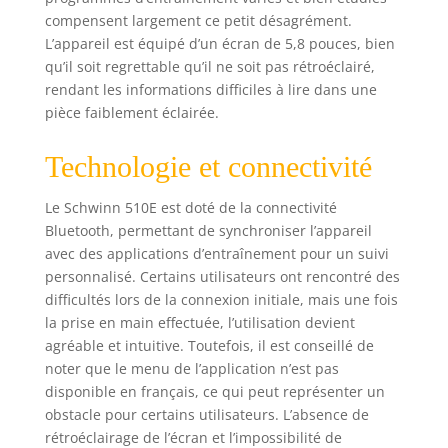
Bluetooth (non
compensent largement ce petit désagrément.
incluse) pour des
L’appareil est équipé d’un écran de 5,8 pouces, bien
zones d’effort
qu’il soit regrettable qu’il ne soit pas rétroéclairé,
précises. STABILITÉ
& MOBILITÉ: Pieds
rendant les informations difficiles à lire dans une
stabilisateurs
pièce faiblement éclairée.
réglables et
roulettes de
Technologie et connectivité
transport pour
déplacer l’appareil
Le Schwinn 510E est doté de la connectivité
facilement et en
Bluetooth, permettant de synchroniser l’appareil
toute sécurité.
avec des applications d’entraînement pour un suivi
CONFORT &
personnalisé. Certains utilisateurs ont rencontré des
ERGONOMIE:
Poignées mobiles
difficultés lors de la connexion initiale, mais une fois
et fixes, console
la prise en main effectuée, l’utilisation devient
LCD lisible (temps,
agréable et intuitive. Toutefois, il est conseillé de
distance, vitesse,
noter que le menu de l’application n’est pas
calories, cardio)
disponible en français, ce qui peut représenter un
avec support
obstacle pour certains utilisateurs. L’absence de
tablette.
rétroéclairage de l’écran et l’impossibilité de