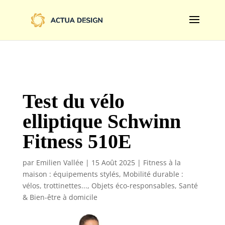
@import url('https://fonts.googleapis.com/css2?
family=Limelight&display=swap');
Test du vélo
elliptique Schwinn
Fitness 510E
par
Emilien Vallée
|
15 Août 2025
|
Fitness à la
maison : équipements stylés
,
Mobilité durable :
vélos, trottinettes...
,
Objets éco-responsables
,
Santé
& Bien-être à domicile