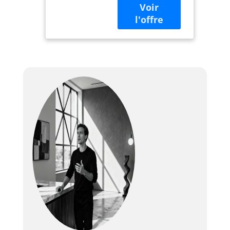
Garden H 58cm / L
30cm / base L
21cm / profondeur
de plantation 25cm
Polypropylène
Blanc