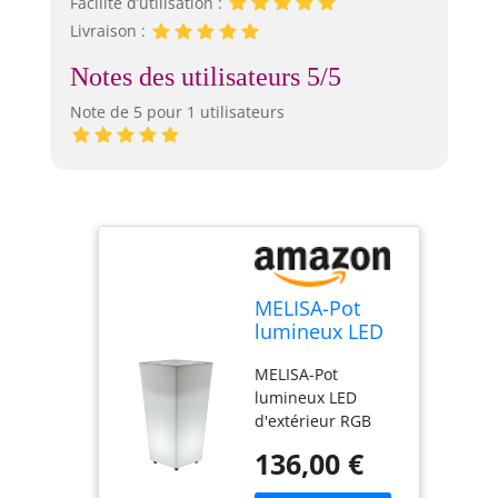
Facilité d’utilisation :
Livraison :
Notes des utilisateurs 5/5
Note de 5 pour 1 utilisateurs
MELISA-Pot
lumineux LED
d'extérieur
MELISA-Pot
RGB solaire
lumineux LED
rechargeable
d'extérieur RGB
H58cm Blanc
solaire
New Garden
136,00 €
rechargeable
H58cm Blanc New