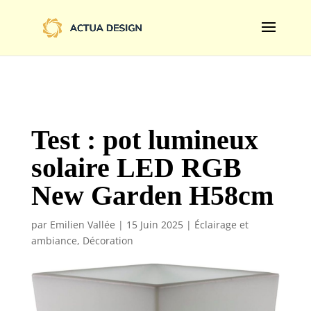
@import url('https://fonts.googleapis.com/css2?
family=Limelight&display=swap');
Test : pot lumineux
solaire LED RGB
New Garden H58cm
par
Emilien Vallée
|
15 Juin 2025
|
Éclairage et
ambiance
,
Décoration