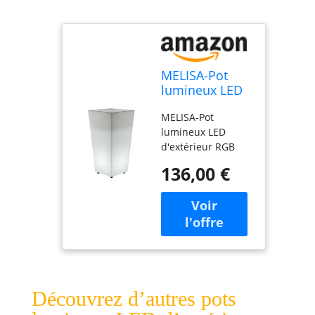
MELISA-Pot
lumineux LED
d'extérieur
MELISA-Pot
RGB solaire
lumineux LED
rechargeable
d'extérieur RGB
H58cm Blanc
solaire
New Garden
136,00 €
rechargeable
H58cm Blanc New
Garden H 58cm / L
30cm / base L
21cm / profondeur
de plantation 25cm
Polypropylène
Blanc
Découvrez d’autres pots