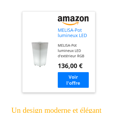
MELISA-Pot
lumineux LED
d'extérieur
MELISA-Pot
RGB solaire
lumineux LED
rechargeable
d'extérieur RGB
H58cm Blanc
solaire
New Garden
136,00 €
rechargeable
H58cm Blanc New
Garden H 58cm / L
30cm / base L
21cm / profondeur
de plantation 25cm
Polypropylène
Blanc
Un design moderne et élégant