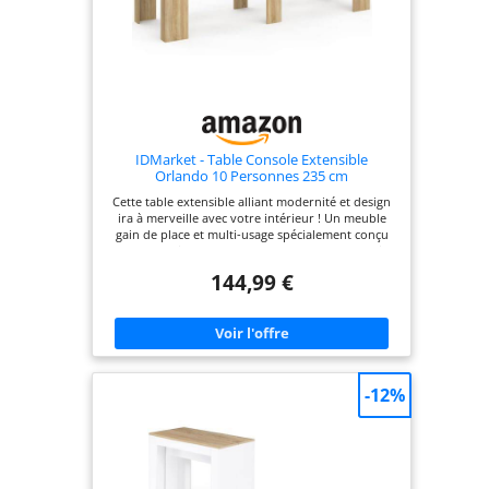
IDMarket - Table Console Extensible
Orlando 10 Personnes 235 cm
Cette table extensible alliant modernité et design
ira à merveille avec votre intérieur ! Un meuble
gain de place et multi-usage spécialement conçu
pour les petits espaces. Deux-en-un elle peut faire
office de table à manger pour 10 personnes ou de
144,99 €
console d'entrée ! Grâce à ses 4 rallonges de 47 cm
de long, passez en un instant d'une fonctionnalité
à l'autre. Dim. globales : Longueur 235 - 80 cm x
largeur 80 - 45 cm x Hauteur 75 cm. Capacité 10
personnes.
-12%