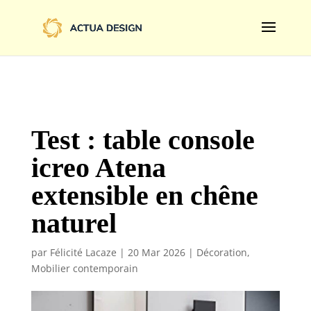
@import url('https://fonts.googleapis.com/css2?
family=Limelight&display=swap');
Test : table console
icreo Atena
extensible en chêne
naturel
par
Félicité Lacaze
|
20 Mar 2026
|
Décoration
,
Mobilier contemporain