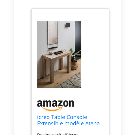
icreo Table Console
Extensible modèle Atena
en chêne à nœuds
Design exclusif Icreo.