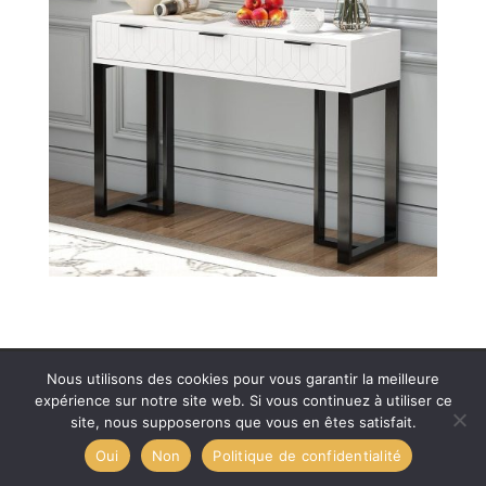
Plan de site
Contact
Nous utilisons des cookies pour vous garantir la meilleure
Politique de confidentialité
Mentions légales
expérience sur notre site web. Si vous continuez à utiliser ce
site, nous supposerons que vous en êtes satisfait.
Oui
Non
Politique de confidentialité
Tous droits réservés Actua design 2025