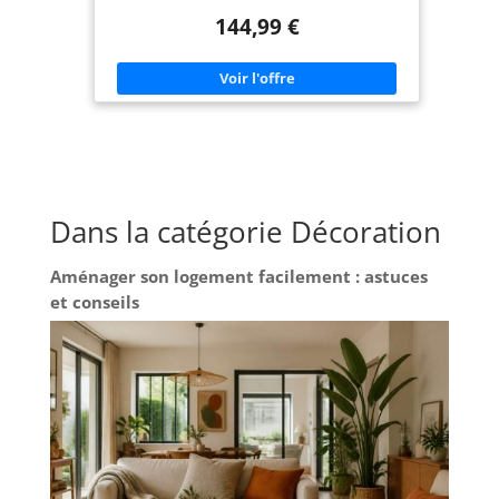
office de table à manger pour 10 personnes ou de
144,99 €
console d'entrée ! Grâce à ses 4 rallonges de 47 cm
de long, passez en un instant d'une fonctionnalité
à l'autre. Dim. globales : Longueur 235 - 90 x
largeur 90 - 47 x Hauteur 75 cm. Capacité 10
personnes.
Dans la catégorie Décoration
Aménager son logement facilement : astuces
et conseils