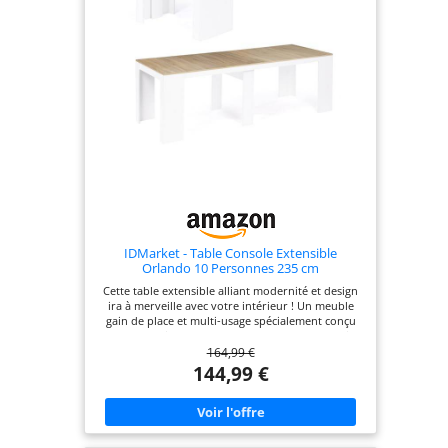
IDMarket - Table Console Extensible
Orlando 10 Personnes 235 cm
Cette table extensible alliant modernité et design
ira à merveille avec votre intérieur ! Un meuble
gain de place et multi-usage spécialement conçu
pour les petits espaces Deux-en-un elle peut faire
164,99 €
office de table à manger pour 10 personnes ou de
console d'entrée Grâce à ses 4 rallonges de 47 cm
144,99 €
de long, passez en un instant d'une fonctionnalité
à l'autre Dim. globales : Longueur 90 - 235 x
largeur 45 - 90 x Hauteur 75 cm. Capacité 10
personnes