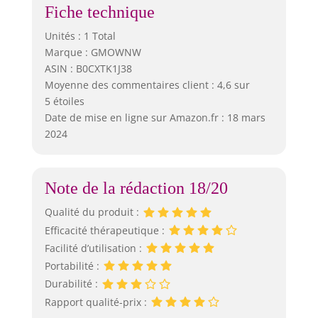
Fiche technique
profondément
dans le tissu
Unités : 1 Total
cellulaire, le point
Marque : GMOWNW
de douleur direct
ASIN : B0CXTK1J38
offre un effet plus
Moyenne des commentaires client : 4,6 sur
fort sur le
5 étoiles
soulagement de la
douleur, une
Date de mise en ligne sur Amazon.fr : 18 mars
meilleure
2024
récupération de
l'énergie
corporelle.
Note de la rédaction 18/20
Meilleur cadeau
pour vos proches :
Qualité du produit :
cadeau créatif
Efficacité thérapeutique :
pour thérapie par
Facilité d’utilisation :
la lumière rouge
pour vos proches,
Portabilité :
parents,
Durabilité :
partenaires,
Rapport qualité-prix :
enfants auront