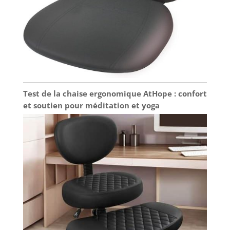
la lumière rouge
pour vos proches,
parents,
partenaires,
enfants auront
besoin de ce
cadeau
attentionné. Tout
le monde a besoin
Test de la chaise ergonomique AtHope : confort
d'une lumière
et soutien pour méditation et yoga
saine, mais la
plupart des gens
n'en tirent pas
assez de la lumière
naturelle. Pour
tout festival
comme Noël,
Thanksgiving, la
fête des mères, la
fête des pères ou
la Saint-Valentin,