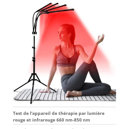
ceinture de
saine, mais la
thérapie par
plupart des gens
lumière rouge
n'en tirent pas
GMOWNW pour le
assez de la lumière
corps dispose de 5
naturelle. Pour
niveaux de réglage
tout festival
de la luminosité
comme Noël,
avec des plages de
Thanksgiving, la
température
fête des mères, la
correspondantes.
fête des pères ou
Équipé d'un
la Saint-Valentin,
réglage de
un anniversaire, le
minuterie à 6
Nouvel An. Cette
niveaux (10-90
thérapie par
minutes) pour vous
lumière infrarouge
aider à régler le
est un cadeau
temps de
idéal pour la
traitement. Ce
famille, les amis et
tampon de
les collègues.
Test de l’appareil de thérapie par lumière
thérapie par
Garantie et service
rouge et infrarouge 660 nm-850 nm
lumière rouge offre
client : n'hésitez
trois modes : mode