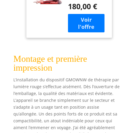
comme la lumière
lumière
180,00 €
de la vie qui est
infrarouge
saine et sans
portable avec
danger pour notre
minuterie et
corps, la thérapie
télécommande
par lumière rouge
pour le dos, les
GMOWNW pour le
épaules, la
corps dispose de
taille, le genou,
360 perles
appareil de
Montage et première
GMOWNW 3 en 1
améliorées.
impression
Lumière rouge de
660 nm (lumière
L’installation du dispositif GMOWNW de thérapie par
visible), elle peut
lumière rouge s’effectue aisément. Dès l’ouverture de
pénétrer
l’emballage, la qualité des matériaux est évidente.
l'épiderme de la
L’appareil se branche simplement sur le secteur et
peau, favoriser le
métabolisme
s’adapte à un usage tant en position assise
cellulaire, réparer
qu’allongée. Un des points forts de ce produit est sa
la peau
compactibilité, un atout indéniable pour ceux qui
endommagée,
aiment l’emmener en voyage. J’ai été agréablement
lumière infrarouge