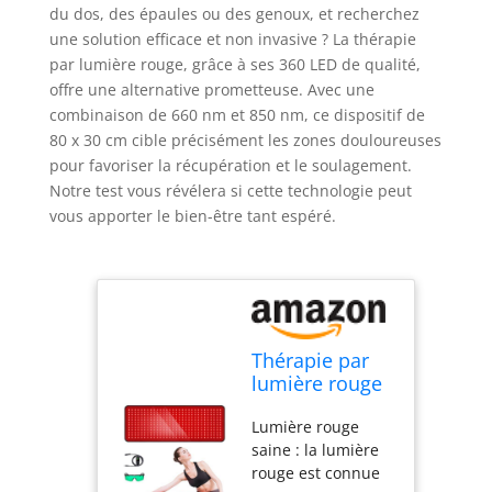
du dos, des épaules ou des genoux, et recherchez
une solution efficace et non invasive ? La thérapie
par lumière rouge, grâce à ses 360 LED de qualité,
offre une alternative prometteuse. Avec une
combinaison de 660 nm et 850 nm, ce dispositif de
80 x 30 cm cible précisément les zones douloureuses
pour favoriser la récupération et le soulagement.
Notre test vous révélera si cette technologie peut
vous apporter le bien-être tant espéré.
Thérapie par
lumière rouge
pour le corps,
Lumière rouge
660 nm 850
saine : la lumière
nm, coussin de
rouge est connue
thérapie par