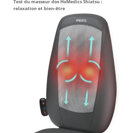
Test du masseur dos HoMedics Shiatsu :
pas à nous
lumière constante,
contacter si vous
relaxation et bien-être
mode flash pulsé
avez des
10 Hz et 40 Hz.
problèmes, nous
L'énergie du pouls
serons heureux de
pénètre plus
vous assurer que
profondément
vous êtes 100 %
dans le tissu
satisfait de votre
cellulaire, le point
achat
de douleur direct
offre un effet plus
fort sur le
soulagement de la
douleur, une
meilleure
récupération de
l'énergie
corporelle.
Meilleur cadeau
pour vos proches :
cadeau créatif
pour thérapie par