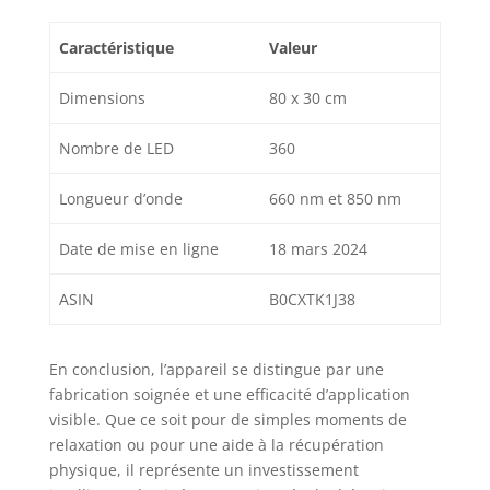
pour le corps.
Coussinet pliable
Caractéristique
Valeur
et bande réglable
qui s'adapte à la
Dimensions
80 x 30 cm
plupart des tours
de taille et
Nombre de LED
360
convient à toutes
les parties du
Longueur d’onde
660 nm et 850 nm
corps. Fournit des
avantages pour
tout le corps, y
Date de mise en ligne
18 mars 2024
compris le cou, le
dos, la taille, les
ASIN
B0CXTK1J38
épaules, les
hanches, les
jambes, les bras et
En conclusion, l’appareil se distingue par une
les pieds. Il peut
fabrication soignée et une efficacité d’application
également être
visible. Que ce soit pour de simples moments de
utilisé en thérapie
relaxation ou pour une aide à la récupération
animale (chiens,
physique, il représente un investissement
chats et chevaux).