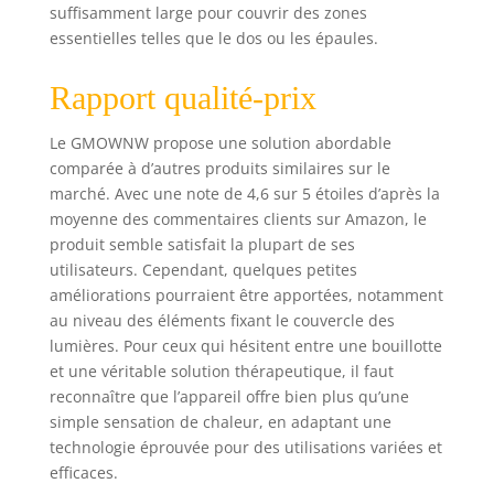
l'eau, notre corps a
suffisamment large pour couvrir des zones
également besoin
essentielles telles que le dos ou les épaules.
de lumière pour
fonctionner de
Rapport qualité-prix
manière optimale.
De nombreux
médecins
Le GMOWNW propose une solution abordable
professionnels
comparée à d’autres produits similaires sur le
utilisent également
marché. Avec une note de 4,6 sur 5 étoiles d’après la
cette thérapie par
moyenne des commentaires clients sur Amazon, le
la lumière rouge
produit semble satisfait la plupart de ses
pour le corps et
utilisateurs. Cependant, quelques petites
ont obtenu de
améliorations pourraient être apportées, notamment
bons résultats.
au niveau des éléments fixant le couvercle des
Grande zone de
lumières. Pour ceux qui hésitent entre une bouillotte
traitement :
et une véritable solution thérapeutique, il faut
ceinture de
reconnaître que l’appareil offre bien plus qu’une
thérapie par
lumière rouge
simple sensation de chaleur, en adaptant une
conçue 80 x 30 cm
technologie éprouvée pour des utilisations variées et
pour thérapie par
efficaces.
lumière infrarouge