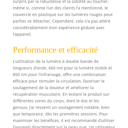
surpris par la robustesse et la solidité au toucher,
850 nm (lumière
même si, comme l’un des clients l’a mentionné, le
invisible), elle
couvercle en plastique sur les lumières rouges peut
pénètre plus
parfois se détacher. Cependant, cela n’a pas altéré
profondément que
considérablement mon expérience globale avec
la lumière rouge,
l’appareil.
peut avoir un effet
thermique sur les
muscles, peut
Performance et efficacité
accélérer la
circulation
L’utilisation de la lumière à double bande de
sanguine, soulager
longueurs d’onde, 660 nm pour la lumière visible et
la douleur et
850 nm pour l’infrarouge, offre une combinaison
détendre la
efficace pour stimuler la circulation, favoriser le
tension
soulagement de la douleur et améliorer la
musculaire.
récupération musculaire. En testant le produit sur
Utilisation
différentes zones du corps, dont le dos et les
domestique haute
puissance : le tapis
genoux, j’ai ressenti un soulagement notable, bien
de thérapie par
que temporaire, dès les premières sessions. Pour
lumière rouge était
maximiser les bénéfices, il est recommandé d’utiliser
limité aux salons et
l’appareil directement sur la peau nue. Un utilisateur