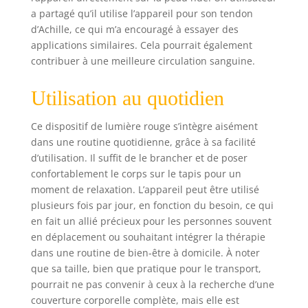
cliniques coûteux,
a partagé qu’il utilise l’appareil pour son tendon
mais maintenant
d’Achille, ce qui m’a encouragé à essayer des
grâce à des LED
applications similaires. Cela pourrait également
haute puissance,
contribuer à une meilleure circulation sanguine.
économes en
énergie et
Utilisation au quotidien
abordables, tous
les avantages du
tapis de thérapie
Ce dispositif de lumière rouge s’intègre aisément
par la lumière
dans une routine quotidienne, grâce à sa facilité
rouge peuvent
d’utilisation. Il suffit de le brancher et de poser
maintenant être
confortablement le corps sur le tapis pour un
atteints à la
moment de relaxation. L’appareil peut être utilisé
maison en
plusieurs fois par jour, en fonction du besoin, ce qui
quelques minutes
en fait un allié précieux pour les personnes souvent
par jour. Tout
en déplacement ou souhaitant intégrer la thérapie
comme nous avons
besoin de
dans une routine de bien-être à domicile. À noter
nutriments
que sa taille, bien que pratique pour le transport,
provenant de la
pourrait ne pas convenir à ceux à la recherche d’une
nourriture et de
couverture corporelle complète, mais elle est