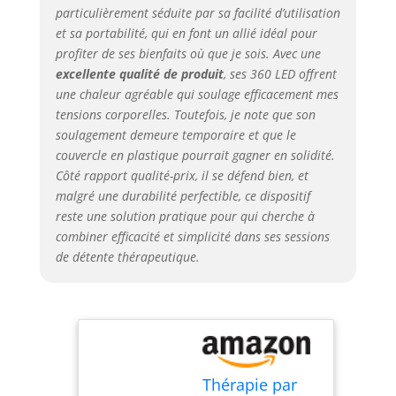
particulièrement séduite par sa facilité d’utilisation
peut avoir un effet
et sa portabilité, qui en font un allié idéal pour
thermique sur les
profiter de ses bienfaits où que je sois. Avec une
muscles, peut
accélérer la
excellente qualité de produit
, ses 360 LED offrent
circulation
une chaleur agréable qui soulage efficacement mes
sanguine, soulager
tensions corporelles. Toutefois, je note que son
la douleur et
soulagement demeure temporaire et que le
détendre la
couvercle en plastique pourrait gagner en solidité.
tension
Côté rapport qualité-prix, il se défend bien, et
musculaire.
malgré une durabilité perfectible, ce dispositif
Utilisation
reste une solution pratique pour qui cherche à
domestique haute
combiner efficacité et simplicité dans ses sessions
puissance : le tapis
de détente thérapeutique.
de thérapie par
lumière rouge était
limité aux salons et
cliniques coûteux,
mais maintenant
grâce à des LED
haute puissance,
Thérapie par
économes en