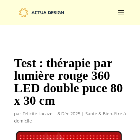
@import url('https://fonts.googleapis.com/css2?
family=Limelight&display=swap');
Test : thérapie par
lumière rouge 360
LED double puce 80
x 30 cm
par
Félicité Lacaze
|
8 Déc 2025
|
Santé & Bien-être à
domicile