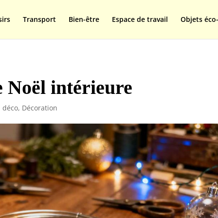
isplay=swap');
sirs
Transport
Bien-être
Espace de travail
Objets éco-
 Noël intérieure
s déco
,
Décoration