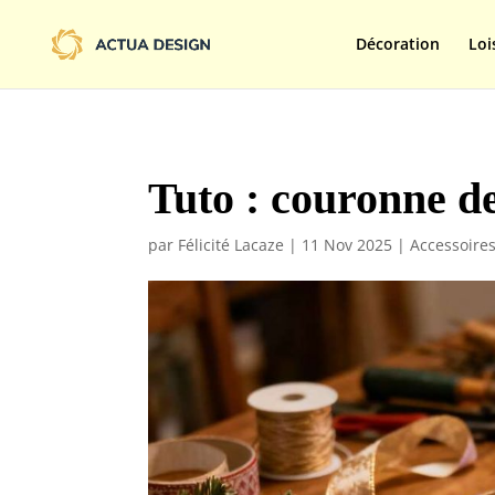
@import url('https://fonts.googleapis.com/css2?family=Limelight&d
Décoration
Loi
Tuto : couronne de
par
Félicité Lacaze
|
11 Nov 2025
|
Accessoire