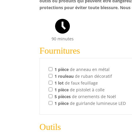
outils ou produits qui peuvent être dangereux
protections pour éviter toute blessure. Nous 
90 minutes
Fournitures
1
pièce
de anneau en métal
1
rouleau
de ruban décoratif
1
lot
de faux feuillage
1
pièce
de pistolet à colle
5
pièces
de ornements de Noël
1
pièce
de guirlande lumineuse LED
Outils