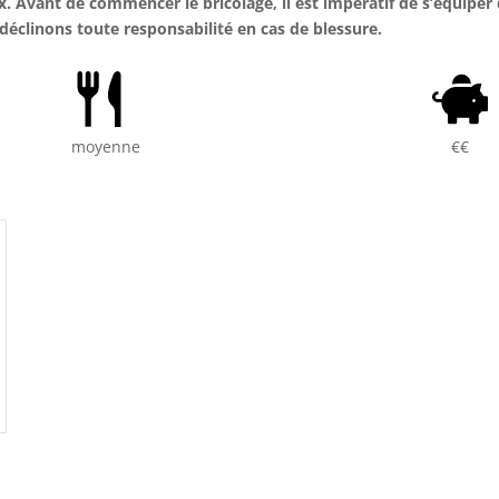
. Avant de commencer le bricolage, il est impératif de s’équiper
déclinons toute responsabilité en cas de blessure.
moyenne
€€