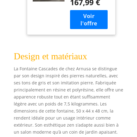
167,99 €
l’intérieur et le
d’intérieur
jardin comprend 3
lampes à DEL, déjà
pré-assemblées et
interchangeables!
Dimensions (L/H/P)
: env. 50 cm x 48
cm x 44 cm
Design et matériaux
Matière :
polyrésine robuste
et résistante aux
La Fontaine Cascades de chez Arnusa se distingue
intempéries
par son design inspiré des pierres naturelles, avec
(résine synthétique
ses tons de gris et son imitation pierre. Fabriquée
avec poudre de
principalement en résine et polyrésine, elle offre une
pierre) Montage
apparence robuste tout en étant suffisamment
facile ! Prêt à
légère avec un poids de 7,5 kilogrammes. Les
l'emploi en
dimensions de cette fontaine, 50 x 44 x 48 cm, la
quelques étapes
rendent idéale pour un usage intérieur comme
simples et sans
extérieur. Son esthétique zen s’adapte aussi bien à
outils ! Circuit
d'eau fermé !
un salon moderne qu’à un coin de jardin apaisant.