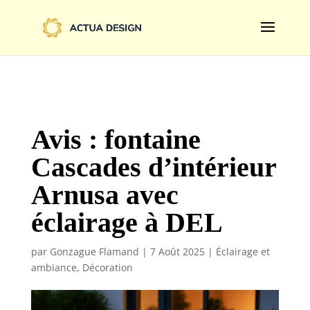
@import url('https://fonts.googleapis.com/css2?
family=Limelight&display=swap');
Avis : fontaine
Cascades d’intérieur
Arnusa avec
éclairage à DEL
par
Gonzague Flamand
|
7 Août 2025
|
Éclairage et
ambiance
,
Décoration