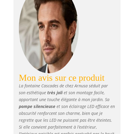
(résine synthétique
avec poudre de
pierre) Montage
facile ! Prêt à
l'emploi en
quelques étapes
simples et sans
outils ! Circuit
d'eau fermé !
L'accroche-regard
pour votre maison
!
Mon avis sur ce produit
La fontaine Cascades de chez Arnusa séduit par
son esthétique
très joli
et son montage facile,
apportant une touche élégante à mon jardin. Sa
pompe silencieuse
et son éclairage LED efficace en
obscurité renforcent son charme, bien que je
regrette que les LED ne puissent pas être éteintes.
Si elle convient parfaitement à l’extérieur,
l’intérieur paisible est parfois perturbé par le bruit