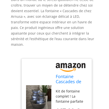
croître, trouver un moyen de se détendre chez soi
devient essentiel. La fontaine « Cascades de chez
Arnusa », avec son éclairage délicat à LED,
transforme votre espace intérieur en un havre de
paix. Ce produit ingénieux offre une solution
apaisante pour ceux qui cherchent à intégrer la
sérénité et l’esthétique de l’eau courante dans leur
maison.
Fontaine
Cascades de
chez Arnusa
Kit de fontaine
avec éclairage
complet ! La
à Del Fontaine
fontaine parfaite
de Jardin
pour la terrasse,
Fontaine