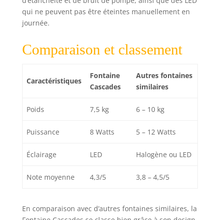
d’étanchéité et de bruit de pompe, ainsi que des LED
qui ne peuvent pas être éteintes manuellement en
journée.
Comparaison et classement
Fontaine
Autres fontaines
Caractéristiques
Cascades
similaires
Poids
7,5 kg
6 – 10 kg
Puissance
8 Watts
5 – 12 Watts
Éclairage
LED
Halogène ou LED
Note moyenne
4,3/5
3,8 – 4,5/5
En comparaison avec d’autres fontaines similaires, la
Fontaine Cascades se classe bien grâce à son design