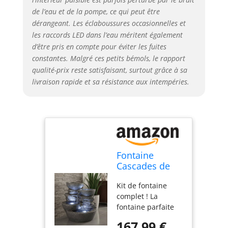
de l’eau et de la pompe, ce qui peut être
dérangeant. Les éclaboussures occasionnelles et
les raccords LED dans l’eau méritent également
d’être pris en compte pour éviter les fuites
constantes. Malgré ces petits bémols, le rapport
qualité-prix reste satisfaisant, surtout grâce à sa
livraison rapide et sa résistance aux intempéries.
Fontaine
Cascades de
chez Arnusa
Kit de fontaine
avec éclairage
complet ! La
à Del Fontaine
fontaine parfaite
de Jardin
pour la terrasse,
Fontaine
167,99 €