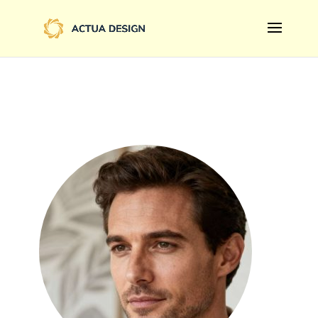
@import url('https://fonts.googleapis.com/css2?
family=Limelight&display=swap');