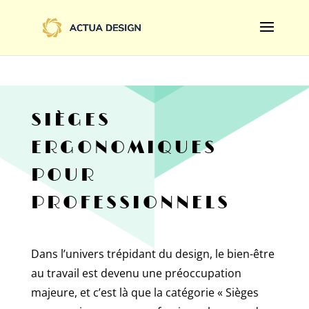
@import url('https://fonts.googleapis.com/css2?
family=Limelight&display=swap');
SIÈGES
ERGONOMIQUES
POUR
PROFESSIONNELS
Dans l’univers trépidant du design, le bien-être
au travail est devenu une préoccupation
majeure, et c’est là que la catégorie « Sièges