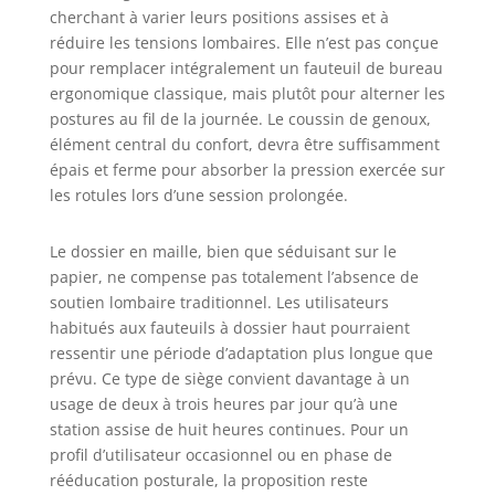
votre
cherchant à varier leurs positions assises et à
concentration et
réduire les tensions lombaires. Elle n’est pas conçue
votre productivité
pour remplacer intégralement un fauteuil de bureau
Mobilité
ergonomique classique, mais plutôt pour alterner les
Optimisée :
postures au fil de la journée. Le coussin de genoux,
Équipée de 4
élément central du confort, devra être suffisamment
roulettes en
épais et ferme pour absorber la pression exercée sur
plastique
les rotules lors d’une session prolongée.
amovibles
pivotant à 360
degrés, cette
Le dossier en maille, bien que séduisant sur le
chaise se déplace
papier, ne compense pas totalement l’absence de
aisément même
soutien lombaire traditionnel. Les utilisateurs
sur des surfaces
habitués aux fauteuils à dossier haut pourraient
douces comme les
ressentir une période d’adaptation plus longue que
tapis. Deux
prévu. Ce type de siège convient davantage à un
roulettes sont
usage de deux à trois heures par jour qu’à une
verrouillables
station assise de huit heures continues. Pour un
pour garantir une
profil d’utilisateur occasionnel ou en phase de
stabilité
supplémentaire,
rééducation posturale, la proposition reste