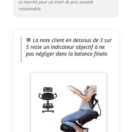
ce marché pour un écart de prix souvent
Avec sa finition noire élégante,
raisonnable.
cette chaise s'intègre
harmonieusement dans tout
espace de travail, à la maison, à
l'école ou au bureau. Son style
contemporain et fonctionnel
💬
La note client en dessous de 3 sur
apporte une touche esthétique
5 reste un indicateur objectif à ne
tout en offrant un soutien
pas négliger dans la balance finale.
pratique pour vos activités
quotidiennes.