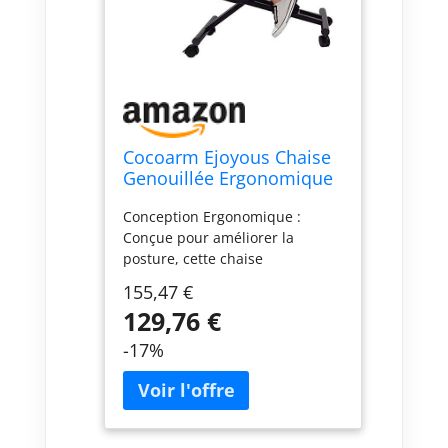
Cocoarm Ejoyous Chaise
Genouillée Ergonomique
Dossier Maille
Conception Ergonomique :
Conçue pour améliorer la
posture, cette chaise
ergonomique est dotée d'une
155,47 €
structure en acier robuste,
129,76 €
capable de supporter jusqu'à
250 livres. Sa solidité lui permet
-17%
d'offrir un soutien fiable durant
de longues heures d'utilisation,
idéale pour le travail à domicile
ou au bureau Ajustabilité
Pratique : Grâce à son mode