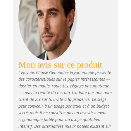
dossier en forme de U épouse
parfaitement le bas de votre
dos, offrant un support agréable
pour les longues périodes
assises. Cette conception
ergonomique aide à prévenir les
inconforts liés à une posture
assise prolongée, améliorant
ainsi votre concentration et
votre productivité Mobilité
Mon avis sur ce produit
Optimisée : Équipée de 4
roulettes en plastique
L’Ejoyous Chaise Genouillée Ergonomique présente
amovibles pivotant à 360
des caractéristiques sur le papier intéressantes —
degrés, cette chaise se déplace
dossier en maille, roulettes, réglage pneumatique
aisément même sur des
— mais la réalité du terrain, traduite par une note
surfaces douces comme les
client de 2,9 sur 5, invite à la prudence. Ce siège
tapis. Deux roulettes sont
peut convenir à un usage ponctuel et à un budget
verrouillables pour garantir une
stabilité supplémentaire, donc
serré, mais il ne constitue pas un investissement
pratique pour un
ergonomique fiable pour un usage quotidien
environnement de travail
intensif. Des alternatives mieux notées existent sur
dynamique Design Moderne :