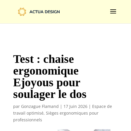
@import url('https://fonts.googleapis.com/css2?
family=Limelight&display=swap');
Test : chaise
ergonomique
Ejoyous pour
soulager le dos
par
Gonzague Flamand
|
17 Juin 2026
|
Espace de
travail optimisé
,
Sièges ergonomiques pour
professionnels