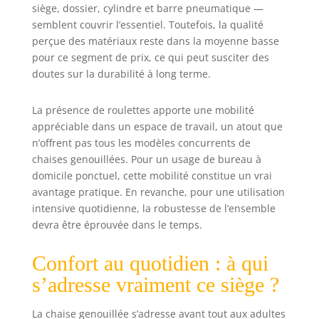
chaque
siège, dossier, cylindre et barre pneumatique —
utilisateur,
semblent couvrir l’essentiel. Toutefois, la qualité
augmentant la
perçue des matériaux reste dans la moyenne basse
praticité au
pour ce segment de prix, ce qui peut susciter des
quotidien Soutien
doutes sur la durabilité à long terme.
Lombaire
Confortable : Le
dossier en forme
La présence de roulettes apporte une mobilité
de U épouse
appréciable dans un espace de travail, un atout que
parfaitement le
n’offrent pas tous les modèles concurrents de
bas de votre dos,
chaises genouillées. Pour un usage de bureau à
offrant un support
domicile ponctuel, cette mobilité constitue un vrai
agréable pour les
avantage pratique. En revanche, pour une utilisation
longues périodes
intensive quotidienne, la robustesse de l’ensemble
assises. Cette
conception
devra être éprouvée dans le temps.
ergonomique aide
à prévenir les
Confort au quotidien : à qui
inconforts liés à
s’adresse vraiment ce siège ?
une posture
assise prolongée,
La chaise genouillée s’adresse avant tout aux adultes
améliorant ainsi