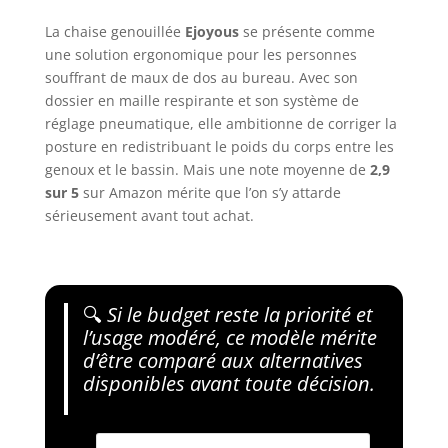
La chaise genouillée
Ejoyous
se présente comme
une solution ergonomique pour les personnes
souffrant de maux de dos au bureau. Avec son
dossier en maille respirante et son système de
réglage pneumatique, elle ambitionne de corriger la
posture en redistribuant le poids du corps entre les
genoux et le bassin. Mais une note moyenne de
2,9
sur 5
sur Amazon mérite que l’on s’y attarde
sérieusement avant tout achat.
🔍
Si le budget reste la priorité et
l’usage modéré, ce modèle mérite
d’être comparé aux alternatives
disponibles avant toute décision.