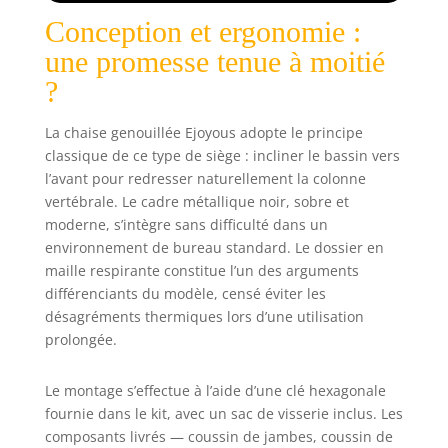
heures
Conception et ergonomie :
d'utilisation,
idéale pour le
une promesse tenue à moitié
travail à domicile
?
ou au bureau
Ajustabilité
La chaise genouillée Ejoyous adopte le principe
Pratique : Grâce à
son mode
classique de ce type de siège : incliner le bassin vers
d'utilisation
l’avant pour redresser naturellement la colonne
intuitif, le coussin
vertébrale. Le cadre métallique noir, sobre et
d'assise et le
moderne, s’intègre sans difficulté dans un
coussin de genoux
environnement de bureau standard. Le dossier en
sont ajustables en
maille respirante constitue l’un des arguments
hauteur et en
différenciants du modèle, censé éviter les
profondeur. Cela
désagréments thermiques lors d’une utilisation
permet une
prolongée.
synchronisation
parfaite pour un
confort accru
Le montage s’effectue à l’aide d’une clé hexagonale
selon les
fournie dans le kit, avec un sac de visserie inclus. Les
préférences de
composants livrés — coussin de jambes, coussin de