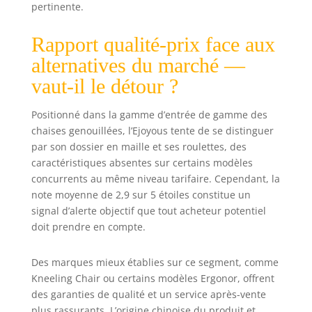
donc pratique
pertinente.
pour un
environnement de
Rapport qualité-prix face aux
travail dynamique
alternatives du marché —
Design Moderne :
Avec sa finition
vaut-il le détour ?
noire élégante,
cette chaise
Positionné dans la gamme d’entrée de gamme des
s'intègre
chaises genouillées, l’Ejoyous tente de se distinguer
harmonieusement
par son dossier en maille et ses roulettes, des
dans tout espace
caractéristiques absentes sur certains modèles
de travail, à la
concurrents au même niveau tarifaire. Cependant, la
maison, à l'école
note moyenne de 2,9 sur 5 étoiles constitue un
ou au bureau. Son
style
signal d’alerte objectif que tout acheteur potentiel
contemporain et
doit prendre en compte.
fonctionnel
apporte une
Des marques mieux établies sur ce segment, comme
touche esthétique
Kneeling Chair ou certains modèles Ergonor, offrent
tout en offrant un
des garanties de qualité et un service après-vente
soutien pratique
plus rassurants. L’origine chinoise du produit et