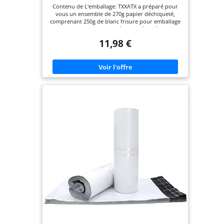
Cadeaux
Contenu de L'emballage: TXXATX a préparé pour
vous un ensemble de 270g papier déchiqueté,
comprenant 250g de blanc frisure pour emballage
et 20g de papier de soie déchiqueté doré. TXXATX
propose également des couleurs telles que blanc
11,98 €
crème, noir, rose, bleu, champagne, violet, kaki et
rouge. TXXATX papier dechicter emballage peut
être utilisé pour remplir des boîtes cadeaux,
décorer des cadeaux, réaliser des créations
artisanales, et bien d'autres usages. Décor
Cadeaux: TXXATX blanc papier dechiqueter permet
non seulement de décorer joliment vos boîtes
cadeaux, mais aussi de protéger vos cadeaux ou
emballages. Frisure peut être utilisé pour décorer
des paniers de fruits, des emballages cadeaux, des
créations artisanales, ajouter une touche unique
et visuellement attrayante à vos objets. Que ce
soit pour des fêtes ou des petites surprises
quotidiennes, papier déchiqueté cadeau rendra
vos cadeaux plus exceptionnels et significatifs.
Matériau de Qualité: TXXATX blanc paille
decorative pour emballage est fabriqué à partir de
papier de soie recyclable de haute qualité, doux,
léger, difficile à casser et à décolorer, facile à
stocker et à transporter. Qu'il soit utilisé pour la
décoration ou le remplissage de boîtes cadeaux,
remplissage boite cadeau est votre choix idéal.
Occasions Appropriées: TXXATX blanc papier
déchiqueté peut être utilisé pour la décoration de