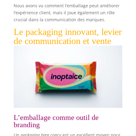
sacs de marchandises, sacs de transport, sacs de
Nous avons vu comment l’emballage peut améliorer
vente au détail, sacs de fête. 🎈HandlePoignée
torsadée pour un transport facile. 🎈BottomFond
l’expérience client, mais il joue également un rôle
carré pour se lever facilement. 🎈BagsSacs
crucial dans la communication des marques.
écologiques: 100% pâte de bois. Ces sacs peuvent
être recyclés, réutilisés et compostés. 🎈BagsSacs
Le packaging innovant, levier
cadeaux en papier bricolage durables: Ces sacs
sont parfaits pour l'artisanat et le bricolage. Ils
de communication et vente
sont d'un blanc uni et peuvent être peints,
imprimés et embellis comme vous le souhaitez.
L’emballage comme outil de
branding
Un
packaging bien conçu
est un excellent moyen pour