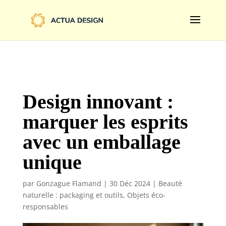
@import url('https://fonts.googleapis.com/css2?
family=Limelight&display=swap');
Design innovant :
marquer les esprits
avec un emballage
unique
par
Gonzague Flamand
|
30 Déc 2024
|
Beauté
naturelle : packaging et outils
,
Objets éco-
responsables