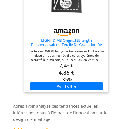
LIGHT DIMS Original Strength
Personnalisable – Feuille De Gradation De
Lumière Pour Réveils, Électroniques, Et Plus
Il atténue 50-80% les gênantes lumières LED sur les
Encore. Elle Atténue 50-80% De La Lumière,
électroniques, les réveils et les systèmes de
Taille Moyenne En Emballage Minimal.
sécurité à la maison, au bureau ou en voiture. Il
7,49 €
contient 1 feuille noire moyenne de 22cm x 9cm’
que vous pouvez couper. Il fonctionne pour des
4,85 €
écrans tactiles. Ils ne laissent aucun résidu collant
lorsque vous les supprimez. Facile à utiliser :
-35%
décoller et coller tout simplement.
Après avoir analysé ces tendances actuelles,
intéressons-nous à l’impact de l’innovation sur le
design d’emballage.