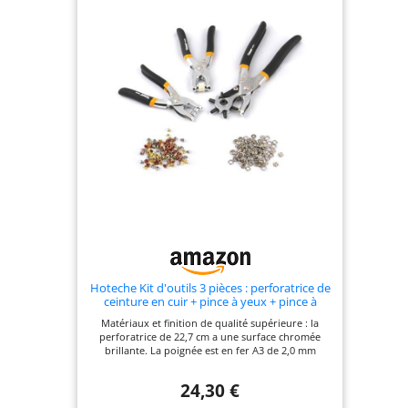
Hoteche Kit d'outils 3 pièces : perforatrice de
ceinture en cuir + pince à yeux + pince à
bouton pince | avec 100 pièces de boucles
Matériaux et finition de qualité supérieure : la
de chaussures, 50 boutons de pince, dans
perforatrice de 22,7 cm a une surface chromée
un emballage attrayant
brillante. La poignée est en fer A3 de 2,0 mm
d'épaisseur et est munie d'un revêtement en
polypropylène et TPR jaune et noir. La tête est un
24,30 €
disque en alliage de zinc, le disque de
positionnement et la plaque réversible sont traités