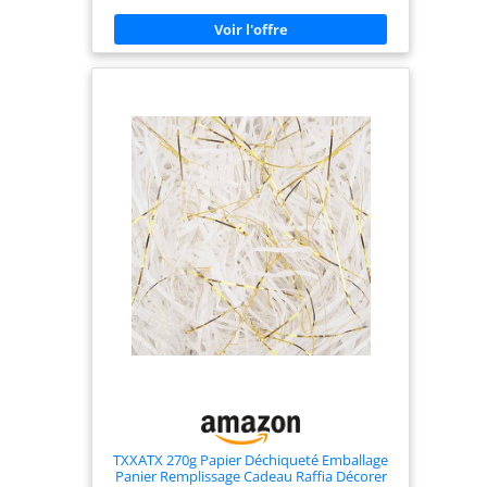
en noir mat, et la pointe du trou est en acier au
carbone 45# moyen. Pointes de perforation
polyvalentes : la perforatrice est équipée de 6
pointes perforées rondes, avec des diamètres de
2,5 mm, 3 mm, 3,5 mm, 4 mm, 4,5 mm et 5 mm.
Cela permet de travailler différents matériaux et
exigences. Accessoires riches : contient 100
embouts tricolores et 50 boutons de pince. Les
accessoires élargissent l'applicabilité du kit d'outils
et permettent de réaliser de nombreux projets.
Prise en main confortable et sûre : toutes les
pinces du kit ont des poignées en fer A3 de 2,0
mm d'épaisseur avec un revêtement jaune et noir
en polypropylène + TPR. Cela assure une prise en
main confortable et sûre, même en cas
d'utilisation prolongée. Utilisation générale : ce kit
d'outils est idéal pour diverses applications telles
que la fabrication et la réparation de ceintures en
cuir, le traitement de la maroquinerie et d'autres
travaux manuels.
TXXATX 270g Papier Déchiqueté Emballage
Panier Remplissage Cadeau Raffia Décorer