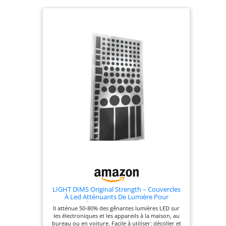
LIGHT DIMS Original Strength – Couvercles
À Led Atténuants De Lumière Pour
Routeurs, Électroniques, Appareils Et Plus
Il atténue 50-80% des gênantes lumières LED sur
Encore. Ils Atténuent 50-80% De La Lumière,
les électroniques et les appareils à la maison, au
En Emballage Minimal
bureau ou en voiture. Facile à utiliser: décoller et