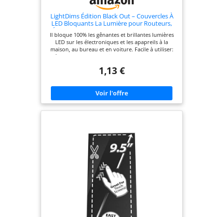
LightDims Édition Black Out – Couvercles À
LED Bloquants La Lumière pour Routeurs,
Électroniques, Appareils Et Plus Encore. Ils
Il bloque 100% les gênantes et brillantes lumières
Bloquent La Lumière À 100%, en Emballage
LED sur les électroniques et les apapreils à la
Minimal
maison, au bureau et en voiture. Facile à utiliser:
décoller et coller tout simplement. Ils ne laissent
aucun résidu collant lorsque vous les supprimez.
1,13 €
L’édition Black Out de LightDims vous permet
d’avoir un sommeil de qualité sans les distractions
des lumières LED et UV. Il comprend
l’écoemballage minimal.