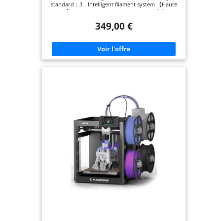
Entièrement Automatique, Vitesse
standard；3，Intelligent filament system 【Haute
Maximale : 600 mm/s
vitesse】 :Vitesse maximale : 600mm/s,Accélération
: 20,000mm/s 【Facile à utiliser】：1，Compact
349,00 €
integrated design；2，Intuitive touchscreen
interface；3，Full-auto leveling 【Fiable】：1，
Structure CoreXY entièrement métallique；2，
Recharge automatique de 4kg de filament；3，
Impression douce et continue 【Meilleur choix
pour les fermes d'impression 3D】：With Flash
Maker and Orca-Flashforge, you can manage
hundreds of printers remotely, monitor
theirstatus in real time, and enjoy freedom in
managing filament colors and types. It's your one-
stop solutionfor effortless, efficient, unattended
multi-color printing. Volume de construction：
220*220*220mm