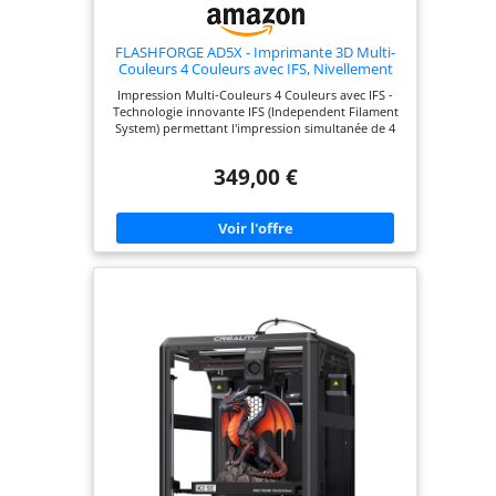
FLASHFORGE AD5X - Imprimante 3D Multi-
Couleurs 4 Couleurs avec IFS, Nivellement
Automatique, Vitesse Max 600 mm/s, Busse
Impression Multi-Couleurs 4 Couleurs avec IFS -
300°C, Format d'impression
Technologie innovante IFS (Independent Filament
220x220x220mm - FDM (AD5X)
System) permettant l'impression simultanée de 4
couleurs sans interruption, idéale pour les designs
complexes et les prototypes détaillés. Vitesse
349,00 €
Ultra-Rapide jusqu'à 600 mm/s - Impression haute
vitesse sans compromis sur la qualité, parfaite
pour les professionnels et les passionnés
souhaitant gagner du temps. Nivellement
Automatique Précis - Système de calibration
automatique pour un lit d'impression
parfaitement nivelé, garantissant des impressions
fluides sans ajustement manuel. Busse Haute
Température (300°C) & Compatible Multi-
Matériaux - Prend en charge une large gamme de
filaments (PLA, ABS, PETG, TPU) pour des
applications variées, du prototypage à la
fabrication de pièces fonctionnelles. Grande Zone
d'Impression (220x220x220 mm) & Conception
Stable - Structure rigide en alliage d'aluminium et
volume d'impression généreux pour des projets
de taille moyenne à grande avec une excellente
stabilité.