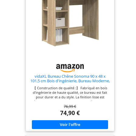
vidaXL Bureau Chêne Sonoma 90 x 48 x
101,5 cm Bois d'ingénierie, Bureau Moderne,
Table d'écriture Robuste, Espace de Travail
【 Construction de qualité :】 Fabriqué en bois
rectangulaire Compact, mobilier
d'ingénierie de haute qualité, ce bureau est fait
Ergonomique
pour durer et a du style. La finition lisse est
résistante aux rayures et super facile à nettoyer,
76,99 €
donc il reste au top. 【 Rangement intelligent :】
Avec des planches en matériaux pratiques comme
74,90 €
le MDF ou l'aggloméré, ce bureau offre plein de
rangements pour tes livres, ta papeterie et tes
fournitures, tout en gardant tout bien organisé. 【
Touche élégante :】 Avec son design moderne, ce
bureau a un look simple mais classe. Les jambes