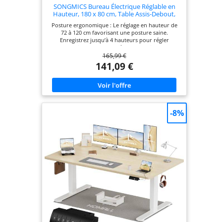
SONGMICS Bureau Électrique Réglable en
Hauteur, 180 x 80 cm, Table Assis-Debout,
Fonction Mémoire 4 Hauteurs, pour Bureau,
Posture ergonomique : Le réglage en hauteur de
Télétravail, Blanc Nuage LSD138W01
72 à 120 cm favorisant une posture saine.
Enregistrez jusqu’à 4 hauteurs pour régler
rapidement votre siège et travailler
165,99 €
confortablement Stable et silencieux : Le cadre en
acier de qualité et le moteur assurent un réglage
141,09 €
uniforme même avec une charge de 70 kg. Le
fonctionnement discret vous permet de rester
concentré Tout en ordre : 2 ouvertures passe-
câbles, une pochette en tissu pour ranger vos
petits objets et un grand crochet pour suspendre
un sac ou un casque Élégant et pratique : Avec son
-8%
design élégant et ses lignes épurées, ce bureau
vous plonge dans l'esthétique moderne. Sa
surface de 180 x 80 cm offre beaucoup d’espace
pour travailler ou étudier Assemblage facile :
L'assemblage est simple grâce aux instructions
détaillées et aux pièces numérotées, vous
permettant d'économiser du temps et de l'énergie
Remarque : Le plateau est composé de quatre
parties distinctes