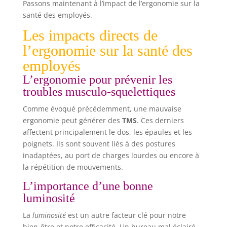
Passons maintenant à l’impact de l’ergonomie sur la
vous plonge dans l'esthétique moderne. Sa
surface de 120 x 60 cm offre beaucoup d’espace
santé des employés.
pour travailler ou étudier Assemblage facile :
L'assemblage est simple grâce aux instructions
Les impacts directs de
détaillées et aux pièces numérotées, vous
permettant d'économiser du temps et de l'énergie
l’ergonomie sur la santé des
Remarque : Le plateau est composé de quatre
parties distinctes
employés
L’ergonomie pour prévenir les
troubles musculo-squelettiques
Comme évoqué précédemment, une mauvaise
ergonomie peut générer des
TMS
. Ces derniers
affectent principalement le dos, les épaules et les
poignets. Ils sont souvent liés à des postures
inadaptées, au port de charges lourdes ou encore à
la répétition de mouvements.
L’importance d’une bonne
luminosité
La
luminosité
est un autre facteur clé pour notre
bien-être et notre efficacité. Un bureau mal éclairé