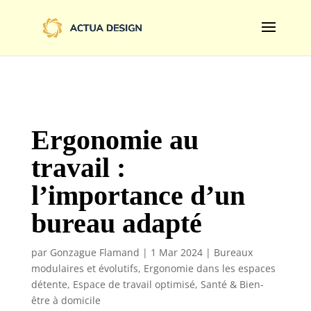
@import url('https://fonts.googleapis.com/css2?
family=Limelight&display=swap');
Ergonomie au
travail :
l’importance d’un
bureau adapté
par
Gonzague Flamand
|
1 Mar 2024
|
Bureaux
modulaires et évolutifs
,
Ergonomie dans les espaces
détente
,
Espace de travail optimisé
,
Santé & Bien-
être à domicile