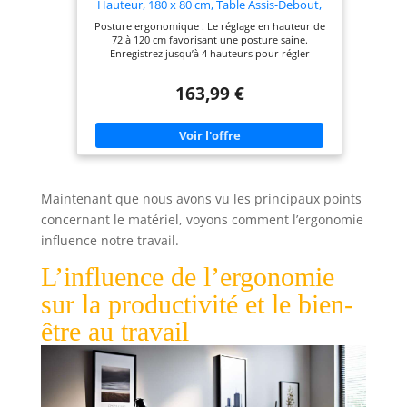
Hauteur, 180 x 80 cm, Table Assis-Debout,
Fonction Mémoire 4 Hauteurs, pour Bureau,
Posture ergonomique : Le réglage en hauteur de
Télétravail, Doré Chêne LSD138YA01
72 à 120 cm favorisant une posture saine.
Enregistrez jusqu’à 4 hauteurs pour régler
rapidement votre siège et travailler
confortablement Stable et silencieux : Le cadre en
163,99 €
acier de qualité et le moteur assurent un réglage
uniforme même avec une charge de 70 kg. Le
fonctionnement discret vous permet de rester
concentré Tout en ordre : 2 ouvertures passe-
câbles, une pochette en tissu pour ranger vos
petits objets et un grand crochet pour suspendre
un sac ou un casque Charge rapide & économie
d'énergie : Le contrôleur est équipé d’un port
Maintenant que nous avons vu les principaux points
USB-C avec une fonction de charge rapide 20W,
parfait pour recharger un smartphone ou une
concernant le matériel, voyons comment l’ergonomie
tablette. Il s’éteint automatiquement après une
influence notre travail.
minute d’inactivité Assemblage facile :
L'assemblage est simple grâce aux instructions
L’influence de l’ergonomie
détaillées et aux pièces numérotées, vous
permettant d'économiser du temps et de l'énergie
sur la productivité et le bien-
Remarque : Le plateau est composé de quatre
parties distinctes
être au travail