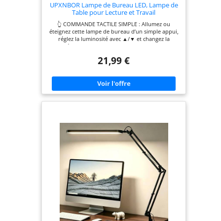
UPXNBOR Lampe de Bureau LED, Lampe de
Table pour Lecture et Travail
👆 COMMANDE TACTILE SIMPLE : Allumez ou
éteignez cette lampe de bureau d’un simple appui,
réglez la luminosité avec ▲/▼ et changez la
température de couleur avec le bouton M. Une
utilisation intuitive au quotidien sur un bureau,
21,99 €
une table de chevet ou dans un espace de travail.
💡 25 RÉGLAGES DE LUMIÈRE : Avec 5
températures de couleur (3000K–6000K) et 5
niveaux de luminosité (20 %–100 %), cette lampe
bureau offre 25 combinaisons d’éclairage. Idéale
pour travailler, lire, étudier ou profiter d’une
lumière plus douce le soir. 🌿 LUMIÈRE DOUCE
POUR LES YEUX & SANS SCINTILLEMENT : Cette
lampe de table diffuse une lumière homogène,
sans scintillement ni éblouissement, avec un
rendu des couleurs naturel. Elle aide à réduire la
fatigue visuelle lors de longues sessions de
lecture, d’étude ou de télétravail. 🔄 ENTIÈREMENT
RÉGLABLE & PLIABLE GAIN DE PLACE : La tête de
cette lampe de lecture s’incline et se replie jusqu’à
180°, tandis que le bras se règle jusqu’à 90°, afin
d’orienter précisément la lumière. Lorsqu’elle n’est
pas utilisée, la lampe se replie à plat pour un
rangement compact. ⌚ PORT USB-A POUR PETITS
APPAREILS : Cette lampe pour bureau dispose
d’un port USB-A intégré 5V/1A dans la base,
permettant de recharger facilement de petits