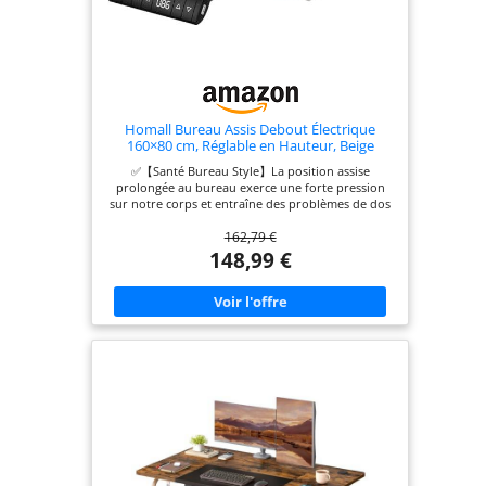
Homall Bureau Assis Debout Électrique
160×80 cm, Réglable en Hauteur, Beige
✅【Santé Bureau Style】La position assise
prolongée au bureau exerce une forte pression
sur notre corps et entraîne des problèmes de dos
et de cou. Ce pupitre apporte une manière saine
162,79 €
de travailler, vous permet d'alterner entre la
position assise et debout pour travailler, soulage
148,99 €
l'engourdissement des jambes et la fatigue du
corps due à une position assise prolongée, rend
votre énergie plus concentrée. ✅【Excellente
stabilité】. Grâce à sa construction entièrement en
acier, le cadre du bureau peut supporter jusqu'à
80 kg, ce qui lui confère une stabilité et une
durabilité maximales. Toujours aussi stable et sûr
après 50 000 tests. ✅【3 hauteurs à mémoire
libèrent vos mains】Profitez des avantages pour la
santé d'un pupitre réglable en hauteur avec 3
réglages de hauteur programmables pour des
transitions rapides et faciles et une plage de
hauteur de 72 à 116 cm. ✅【Grand plateau en
bois】. Le plateau de la table présente un motif en