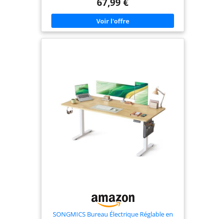
67,99 €
pieds renforcés et son cadre en acier robuste
assurent une excellente stabilité et une capacité de
charge de 70 kg. Le moteur, testé sur 20 000 cycles
de levage, assure une montée et une descente
fluides Organisation pratique, espace ordonné :
Ce bureau électrique est équipé de 2 passe-câbles
pour éviter l’emmêlement des câbles. Deux
crochets permettent de suspendre sacs et casque,
libérant ainsi de la place sur le plateau Détails
soignés pour plus de sécurité : Les bords arrondis
du plateau évitent de vous cogner. La fonction de
verrouillage empêche tout réglage involontaire de
la hauteur et protège ainsi toute la famille
Montage simple et rapide : Grâce aux pièces
numérotées et à une notice illustrée, même les
débutants peuvent assembler ce bureau
facilement, sans y passer trop de temps ni
dépenser trop d’énergie – vous profitez vite de
votre nouveau bureau assis-debout
SONGMICS Bureau Électrique Réglable en