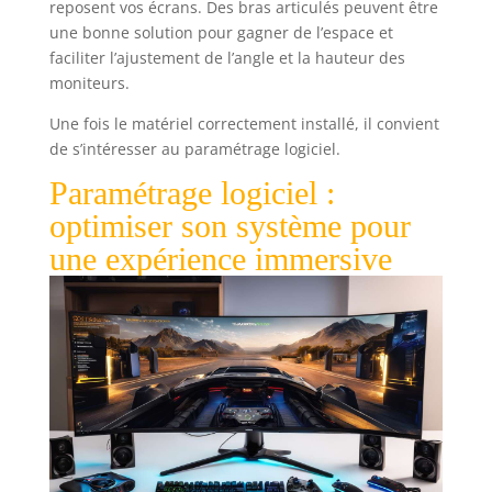
reposent vos écrans. Des bras articulés peuvent être
ERGONOMIQUE : Inclinez l'écran pour trouver
une bonne solution pour gagner de l’espace et
l'équilibre idéal et maintenir une bonne posture
pendant le jeu
faciliter l’ajustement de l’angle et la hauteur des
moniteurs.
Une fois le matériel correctement installé, il convient
de s’intéresser au paramétrage logiciel.
Paramétrage logiciel :
optimiser son système pour
une expérience immersive