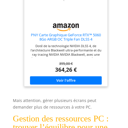
PNY Carte Graphique GeForce RTX™ 5060
8Go ARGB OC Triple Fan DLSS 4
Doté de la technologie NVIDIA DLSS 4, de
l'architecture Blackwell ultra-performante et du
ray tracing NVIDIA NVIDIA Blackwell, avec une
fréquence d'horloge de 2280MHz et une fréquence
395,00 €
d'horloge boost de 2580MHz pour répondre aux
besoins des jeux les plus exigeants. 8Go de
364,26 €
mémoire intégrée GDDR7 (128 bits), 3840 cœurs de
traitement CUDA et jusqu'à 448 Go/s de bande
passante mémoire pour fournir la mémoire
nécessaire pour créer un réalisme visuel
saisissant. Interface PCI Express 5.0 - Offre une
compatibilité avec une gamme de systèmes.
Comprend également des sorties DisplayPort et
Mais attention, gérer plusieurs écrans peut
HDMI pour une connectivité élargie. Logiciel
VelocityX : Prenez le contrôle total de votre carte
demander plus de ressources à votre PC.
graphique PNY pour maximiser ses performances
et son éclairage RGB.
Gestion des ressources PC :
trouver l’équilibre pour une