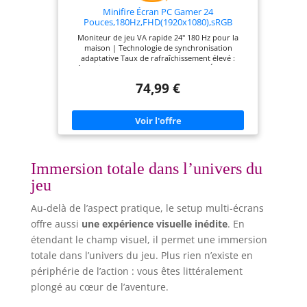
Minifire Écran PC Gamer 24
Pouces,180Hz,FHD(1920x1080),sRGB
110%,VA Panneau
Moniteur de jeu VA rapide 24" 180 Hz pour la
maison | Technologie de synchronisation
adaptative Taux de rafraîchissement élevé :
résolution FHD (1920 x 1080p), 180 Hz Écran PC;
Temps de réponse : MPRT 1 ms Caractéristiques :
74,99 €
Technologies anti-lumière bleue et anti-
scintillement, HDR pour un meilleur rendu des
couleurs, luminosité maximale de 300 cd/m²,
gamme de couleurs sRGB à 110 %, rapport de
contraste de 4000:1 Ports : 1 x DP 1.2 et 1 x HDMI
1.4 (câble HDMI x 1 inclus) 丨 Prise audio (pas de
haut-parleurs intégrés) Conception ergonomique :
soins oculaires ; Support stable à montage facile,
Immersion totale dans l’univers du
inclinaison de -5 ° à 15 °, angle de vision de 178 °
jeu
V/H, VESA 75 × 75 mm
Au-delà de l’aspect pratique, le setup multi-écrans
offre aussi
une expérience visuelle inédite
. En
étendant le champ visuel, il permet une immersion
totale dans l’univers du jeu. Plus rien n’existe en
périphérie de l’action : vous êtes littéralement
plongé au cœur de l’aventure.