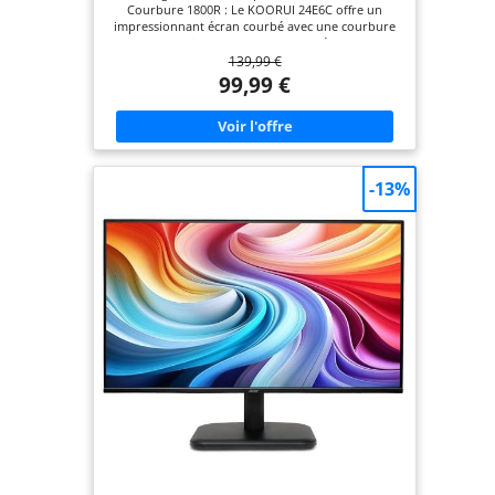
Courbure 1800R : Le KOORUI 24E6C offre un
impressionnant écran courbé avec une courbure
de 1800R qui vous plonge profondément dans
139,99 €
votre expérience de jeu. La courbure douce crée
une expérience visuelle captivante et réaliste.
99,99 €
Résolution FHD Éclatante : Profitez d'images nettes
et de détails clairs grâce à la résolution Full HD de
1920*1080. Que vous jouiez, regardiez des vidéos
ou travailliez, ce moniteur offre une qualité
d'image impressionnante. Reproduction des
Couleurs Éclatantes : Faites l'expérience d'une
-13%
précision des couleurs impressionnante avec une
couverture DCI-P3 de 90% et une couverture sRGB
de 100%. Cela permet une représentation vibrante
et colorée de vos jeux, films et images.
Connectivité Conviviale et Port Audio : Le 24E6C
est équipé de ports HDMI 1.4 pour une résolution
1080P+144Hz et de ports DP 1.2 pour une
résolution 1080P+165Hz, offrant une connectivité
flexible et polyvalente avec vos appareils. De plus,
un port audio est disponible pour une expérience
sonore optimale. KOORUI : De la Qualité du
Moniteur à un Service Premium, pour votre
Confiance : Forte de 24 ans d'expérience dans la
fabrication de moniteurs, KOORUI concentre ses
efforts sur la qualité des moniteurs et les services
premium offerts à ses clients. Avec une garantie de
3 ans, un service d'échange de 12 mois et une
assistance technique par téléphone, vous pouvez
avoir confiance en nous. En cas de dommages,