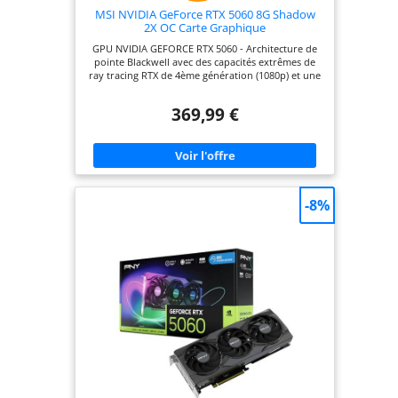
MSI NVIDIA GeForce RTX 5060 8G Shadow
2X OC Carte Graphique
GPU NVIDIA GEFORCE RTX 5060 - Architecture de
pointe Blackwell avec des capacités extrêmes de
ray tracing RTX de 4ème génération (1080p) et une
mémoire GDDR7 de 8 Go (28 Gb/s); Supporte les
performances de fréquence d'images améliorées
369,99 €
DLSS 4.0. LE STYLE MSI SHADOW - La RTX 5060 8
SHADOW 2X OC est une variante overclockée en
usine de la RTX 5060 8G SHADOW 2X ; Il s'agit du
choix idéal pour les joueurs et les créateurs à la
recherche d'une carte graphique avec un rapport
qualité-prix optimal. REFROIDISSEMENT À DOUBLE
VENTILATEUR TORX 5.0 - La technologie TORX Fan
-8%
5.0 combine des pales connectées et ZERO FROZR
(mode 0 RPM). Une base en cuivre nickelé, des
caloducs, un large radiateur et des pads
thermiques optimisent la dissipation thermique.
DESIGN SPARTIATE - Une robuste plaque arrière
ajourée renforce le châssis, tandis que le circuit
imprimé amélioré intègre des protections
électriques de premier ordre. ÉLÉMENTAIRE ET
EFFICACE - Carte 2 slots (PCIe 5.0 x8), 197mm de
long, 493g. Alimentation recommandée : 550W+
(16 broches, 145W). Ports arrière : 3 x DisplayPort
2.1b et 1 x HDMI 2.1b (4K / 480Hz).