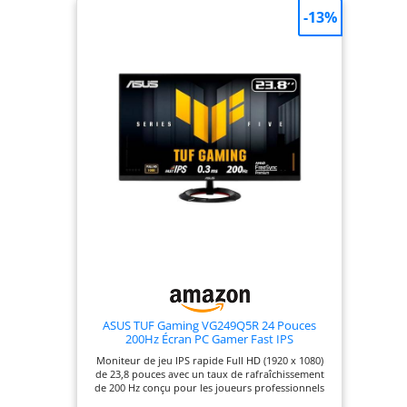
Eye Care Plus comprend le mode Color
-13%
Augmentation qui aide les utilisateurs souffrant
d'un déficit de vision des couleurs à mieux
distinguer les nuances, tandis que le mode Rest
Reminder aide les utilisateurs à gérer le temps
passé devant l'écran ASUS DisplayWidget Center
permet aux utilisateurs de modifier facilement les
paramètres du moniteur via une interface
intuitive
ASUS TUF Gaming VG249Q5R 24 Pouces
200Hz Écran PC Gamer Fast IPS
Moniteur de jeu IPS rapide Full HD (1920 x 1080)
de 23,8 pouces avec un taux de rafraîchissement
de 200 Hz conçu pour les joueurs professionnels
et un gameplay immersif Temps de réponse GTG