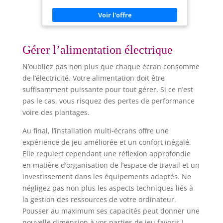
audio de haute qualité Sortie HDMI et D-sub à
l'arrière pour prise en charge multi-affichage
Fonctionnalités Smart Fan 5 avec capteurs de
température multiples, connecteurs de ventilateur
hybrides et technologie Fan Stop GIGABYTE APP
Center, utilisation simple et facile
Gérer l’alimentation électrique
N’oubliez pas non plus que chaque écran consomme
de l’électricité. Votre alimentation doit être
suffisamment puissante pour tout gérer. Si ce n’est
pas le cas, vous risquez des pertes de performance
voire des plantages.
Au final, l’installation multi-écrans offre une
expérience de jeu améliorée et un confort inégalé.
Elle requiert cependant une réflexion approfondie
en matière d’organisation de l’espace de travail et un
investissement dans les équipements adaptés. Ne
négligez pas non plus les aspects techniques liés à
la gestion des ressources de votre ordinateur.
Pousser au maximum ses capacités peut donner une
nouvelle dimension à vos parties de jeu favoris !