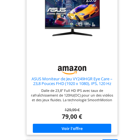
ASUS Moniteur de Jeu VY249HGR Eye Care –
23,8 Pouces FHD (1920 x 1080), IPS, 120 Hz
(OC), SmoothMotion, 1 ms (MPRT), Adaptive
Dalle de 23,8" Full HD IPS avec taux de
Sync, Technologie Eye Care Plus, lumière
rafraîchissement de 120Hz(OC) pour un des vidéos
Bleue, Flicker Free
et des jeux fluides. La technologie SmoothMotion
et un MPRT de 1ms éliminent le traçage et
129,99 €
garantissent une lecture vidéo claire et nette lors
de l'utilisation quotidienne. Adaptive Sync offre
79,00 €
des visuels fluides et sans artefact, quelle que soit
la fréquence d'images. Traitement antibactérien
exclusif de longue durée empêchant la croissance
des bactéries et des champignons sur les
raccourcis et le cadre de l’écran. La technologie