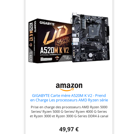
FUSION 2.0 Prend en Charge les LED Addressables
& Bandes LED RGB Smart Fan 5 Dispose de
Multiples Capteurs de Température, et
connecteurs de ventilateur hybrides avec FAN
STOP
GIGABYTE Carte mère A520M K V2 - Prend
en Charge Les processeurs AMD Ryzen série
5000 AM4, jusqu'à 5100MHz DDR4 (OC), PCIe
Prise en charge des processeurs AMD Ryzen 5000
Gen3 x4 M.2, LAN GbE, USB 3.2 Gen 1
Series/ Ryzen 5000 G-Series/ Ryzen 4000 G-Series
et Ryzen 3000 et Ryzen 3000 G-Series DDR4 à canal
double ECC/Non-ECC non-buffered, 2 DIMM PCIe
Gen3 x4 M.2 avec prise en charge du mode PCIe
49,97 €
NVMe et SATA LAN GbE avec gestion de la bande
passante Audio HD 8 canaux avec condensateurs