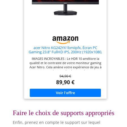
acer Nitro KG242YX1bmiipfx, Écran PC
Gaming 23.8" FullHD IPS, 200Hz (1920x1080,
16:9, AMD FreeSync Premium, 1ms (VRB),
IMAGES INCROYABLES : Le HDR 10 améliore la
250Nits, 2xHDMI 2.0/1xDP 1.2) Moniteur PC,
qualité et le contraste de votre moniteur gaming
Couleur Noir
Acer Nitro. Cela amène votre expérience de jeu à
un niveau supérieur grâce à une précision des
94,90 €
couleurs améliorée PROTECTION OCULAIRE :
Protégez vos yeux de la fatigue avec Acer
89,90 €
BlueLightShield, VisionCare et Flickerless, et
profitez de sessions de jeu sans reflets grâce à Acer
ComfyView SUPERBEMENT SYNCHRONISÉ: AMD
FreeSync Premium élimine les interruptions et les
interférences lors du jeu, en synchronisant le taux
de rafraîchissement du moniteur pour des
graphismes fluides et réactifs RÉPONSE HAUTE
Faire le choix de supports appropriés
VITESSE : Découvrez une expérience de jeu rapide
et sans ralentissement grâce au moniteur gaming
Enfin, prenez en compte le support sur lequel
200 Hz avec écran Full HD (1920x1080). La réponse
de 1 ms (VRB) assure des images claires ÉCRAN