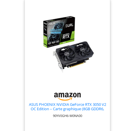
ASUS PHOENIX NVIDIA GeForce RTX 3050 V2
OC Edition – Carte graphique (8GB GDDR6,
PCIe 4.0, HDMI 2.1, DisplayPort 1.4a,
90YV0GH6-M0NA00
Ventilateurs axiaux à double roulement à
billes, Plaque arrière de protection)