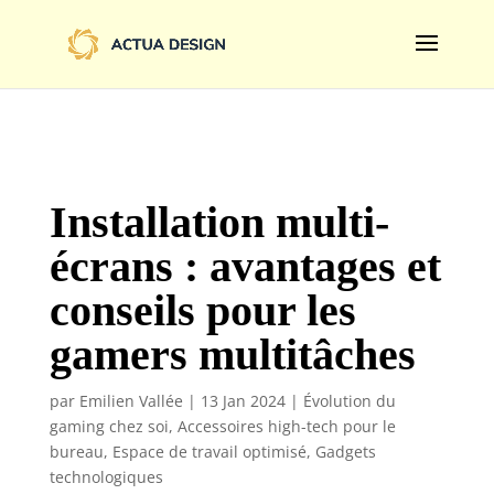
@import url('https://fonts.googleapis.com/css2?
family=Limelight&display=swap');
Installation multi-
écrans : avantages et
conseils pour les
gamers multitâches
par
Emilien Vallée
|
13 Jan 2024
|
Évolution du
gaming chez soi
,
Accessoires high-tech pour le
bureau
,
Espace de travail optimisé
,
Gadgets
technologiques