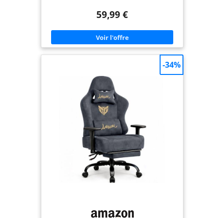
pour travailler, jouer, lire ou faire la sieste ;
Basculement contrôlable à 20° et repose-pieds
59,99 €
rétractable pour se détendre ; Jusqu'à 150 kg de
capacité, la plage de réglage de la hauteur du siège
est de 42 cm à 50 cm, les deux clés à molette sont
situées sur le côté droit du châssis, il est facile de
régler la chaise. 【Conception ergonomique】 : Le
haut dossier ergonomique qui épouse le corps
offre un soutien lombaire et s'adapte
-34%
naturellement à vos épaules, votre tête et votre
cou. 【Large utilisation dans différentes
occasions】 : non seulement c'est une chaise
gaming professionnelle qui aide les joueurs à
s'immerger dans les jeux, mais elle est utilisée
comme chaise de bureau pour trouver un
équilibre parfait entre confort et esthétique. La
chaise de jeu fera une différence dans votre vie ou
votre travail, adaptée à diverses occasions.
【Facile à installer et service client】 : La
conception globale de la chaise de jeu se
concentre sur la méthode d'installation la plus
simple pour les clients. Si vous avez des questions,
n'hésitez pas à nous contacter.