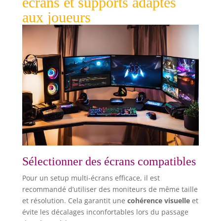
écrans et supports adaptés
que vous obtenez] Une chaise de bureau
ergonomique avec une surface PU résistante à
aux joueurs
l'usure et facile à nettoyer qui s'adapte à votre
maison ou votre bureau. Avec elle, gardez votre
corps et votre esprit détendus !
Sélectionner des écrans compatibles
Pour un setup multi-écrans efficace, il est
recommandé d’utiliser des moniteurs de même taille
et résolution. Cela garantit une
cohérence visuelle
et
évite les décalages inconfortables lors du passage