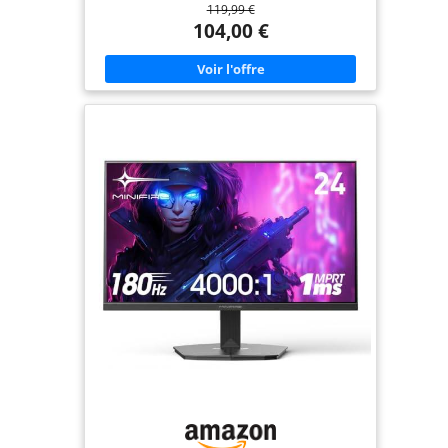
119,99 €
de 0,3 ms (min.) pour un gameplay fluide et
technologie ASUS Extreme Low Motion Blur (ELMB
104,00 €
) pour réduire davantage les images fantômes et le
flou de mouvement FreeSync Premium offre une
expérience de jeu fluide et sans déchirure en
activant le VRR (taux de rafraîchissement variable)
par défaut DisplayWidget Center permet un accès
facile à l'OSD et des ajustements des paramètres
du moniteur avec une souris Technologie d'IA TUF
Gaming avec des fonctionnalités alimentées par
l'IA pour améliorer l'expérience de jeu des
utilisateurs