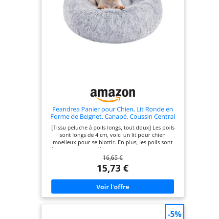
Feandrea Panier pour Chien, Lit Ronde en
Forme de Beignet, Canapé, Coussin Central
Amovible et Lavable, Tissu Peluche Doux,
[Tissu peluche à poils longs, tout doux] Les poils
Ø50 cm, Gris Ombré PGW037G01
sont longs de 4 cm, voici un lit pour chien
moelleux pour se blottir. En plus, les poils sont
résistants et ne se détache pas facilement. Ne vous
16,65 €
inquiétez pas que votre chien les mâchent [Bien
rembourré, bon sommeil] Ce panier pour chien
15,73 €
de 20 cm d'épaisseur est rempli à ras bord de
coton PP, un confort sans fin pour bien dormir
[Housse lavable, nettoyage facile] Grâce à la
fermeture éclair en bas de ce lit, vous pouvez
retirer le coussin central, laver le reste et vous
débarrasser de la saleté et des odeurs. Plus facile
-5%
de garder une vie hygiénique pour vous et votre