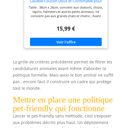
Lavable Coussin Doux et Confortable pour
secouez et tapotez le lit pour chien pour égaliser
Petit Chien/Lapin - 38 CM x 26 CM - Gris
Taille : 38cm x 26cm, convient aux chatons, chiots,
le remplissage. Attendez 1 à 2 jours que le panier
lapins, hamsters et autres petits animaux, ne
pour chien redevienne moelleux avant de
convient pas aux grands chats et chiens ; Avant
l'utiliser.
d'acheter, veuillez prêter attention aux
informations de taille. Gamme d'utilisation : le lit
15,99 €
pour chat NAMSAN peut être placé dans le porte-
chat, le nid de chat, la cage de chat ; ou sur votre
bureau et votre canapé pour une interaction
accrue avec votre animal de compagnie. Doux et
confortable : les oreillers pour animaux de
compagnie sont fabriqués en fibre de polyester,
super doux et confortable, offrant un bon
sommeil à vos animaux de compagnie. Ne fera
La grille de critères précédente permet de filtrer les
aucun bruit bruyant lors de son utilisation. Facile
à nettoyer : recommandé de rincer à l'eau ou de le
candidatures animales avant même d’aborder la
sécher après avoir nettoyé la poussière ; S'il est
politique formelle. Mais avoir le bon animal ne suffit
lavé en machine, il est facile de faire en sorte que
le matériau intérieur du lit pour chat devienne
pas : encore faut-il construire un cadre qui protège
grumeleux, sans sensation de peluche. Design
tout le monde.
détaillé : design antidérapant au bas du tapis, pas
facile à déplacer ; La lanière est conçue pour un
Mettre en place une politique
rangement et un séchage faciles.
pet-friendly qui fonctionne
Lancer le pet-friendly sans méthode, c’est s’exposer
aux problèmes décrits plus haut. Un déploiement