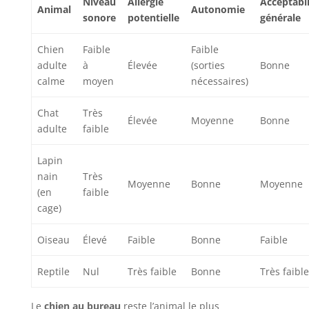
Niveau
Allergie
Acceptabil
Animal
Autonomie
sonore
potentielle
générale
Chien
Faible
Faible
adulte
à
Élevée
(sorties
Bonne
calme
moyen
nécessaires)
Chat
Très
Élevée
Moyenne
Bonne
adulte
faible
Lapin
nain
Très
Moyenne
Bonne
Moyenne
(en
faible
cage)
Oiseau
Élevé
Faible
Bonne
Faible
Reptile
Nul
Très faible
Bonne
Très faible
Le
chien au bureau
reste l’animal le plus