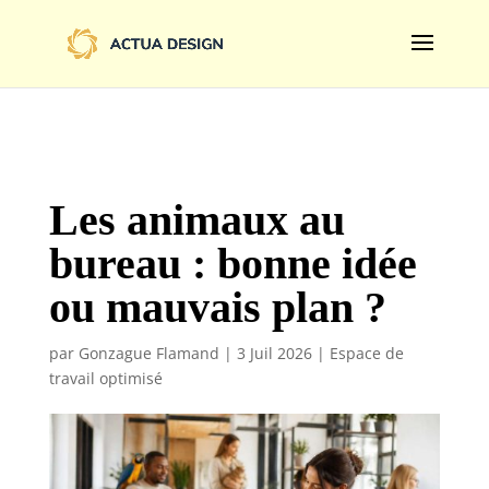
@import url('https://fonts.googleapis.com/css2?
family=Limelight&display=swap');
Les animaux au
bureau : bonne idée
ou mauvais plan ?
par
Gonzague Flamand
|
3 Juil 2026
|
Espace de
travail optimisé