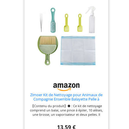
Zimoer Kit de Nettoyage pour Animaux de
Compagnie Ensemble Balayette Pelle à
Poussière avec Vaporisateur pour Lapins,
【Contenu du produit】◆ : Ce kit de nettoyage
Cochons d'Inde, Hamsters Pratiques et
comprend un balai, une pince à épiler, 10 alèses,
Écologiques, pour Cages et Espaces Étroits
une brosse, un vaporisateur et deux pelles. Il
contient divers produits de nettoyage pour
répondre à tous vos besoins. 【Utilisation
13,59 €
polyvalente】◆ : Nos outils de nettoyage