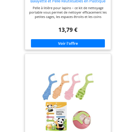
Balayette et Pelle Réutilisables en Plastique
Vert pour Petits Animaux en Cage pour
Pelle à litière pour lapins – ce kit de nettoyage
Bureau et Étagères
portable vous permet de nettoyer efficacement les
petites cages, les espaces étroits et les coins
difficiles d'accès Nettoyant pour cage à lapins –
peut également être utilisé pour nettoyer les
13,79 €
bureaux, les étagères et les armoires, ainsi que les
brosses de cheminée Balai à poils de chien –
convient aux hamsters, chinchillas, écureuils,
cochons d'inde, lapins, furets, hérissons, reptiles
et autres petits animaux en cage, nettoyeur de
cage pour cochons d'inde Balai de nettoyage pour
paille – cet ensemble pelle et balai est réutilisable.
après utilisation, il suffit de les rincer à l'eau (de
chaude) et de les laisser sécher avant de les
réutiliser. pelle à litière pour hamster Kit de
nettoyage pour cage à cochons d'inde – pour
maintenir un habitat propre et rangé pour vos
animaux de compagnie adorés, pelle à poussière
de cuisine