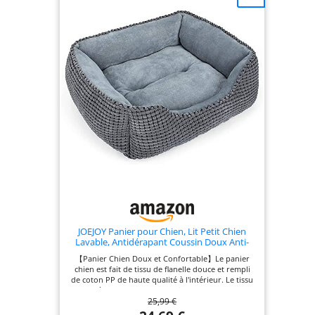
animal [Pas de glissement, pas d'inquiétude] Des
picots en caoutchouc antidérapants sur le fond
empêchent ce canapé de glisser. Votre chien se
sent en sécurité lorsqu'il entre et sort, surtout
pour les chiens âgés et les chiots énergiques [Taille
et conseils] La taille de ce panier est de 50 x 20 cm
(Ø x H), idéal pour les chiens jusqu'à 5,5 kg. Il est
livré dans un emballage sous vide. Secouez-le
avant l’utilisation pour qu'il reprenne à sa taille
normale
JOEJOY Panier pour Chien, Lit Petit Chien
Lavable, Antidérapant Coussin Doux Anti-
anxiété pour Petit Chiens et Chats,
【Panier Chien Doux et Confortable】Le panier
51x48x15cm
chien est fait de tissu de flanelle douce et rempli
de coton PP de haute qualité à l'intérieur. Le tissu
est très confortable et respirant. Apparence -
25,99 €
Design élégant en grains de maïs. Fournit un
confort de couchage doux pour que les animaux