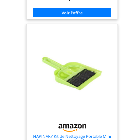
conviennent au nettoyage des chats, chiens,
cochons d'Inde, chinchillas, hérissons, reptiles, etc.
Ils sont également parfaits pour le nettoyage
quotidien des petites taches ou des espaces
restreints comme les bureaux, claviers, canapés,
voitures et plans de travail, pour un intérieur
propre et rangé. 【Rangement facile】◆: Ce kit de
nettoyage pour animaux est conçu pour optimiser
le rangement. La pelle, la brosse et les pelles sont
munies d'œillets de suspension, vous permettant
de les accrocher facilement aux murs de la salle de
bain, aux coins d'un balcon ou derrière les portes
d'un placard. Ainsi, vos outils restent bien rangés
et votre espace est toujours accessible. 【Flexible
et pratique】◆: Que ce soit pour nettoyer les
croquettes éparpillées sur le tapis, les granules
autour de la litière ou les taches tenaces sur les
sols lisses, ce kit d'entretien vous simplifie la vie.
Son design intégré et sa taille compacte lui
permettent de s'intégrer facilement dans tous les
intérieurs. 【Cadeau idéal】◆: Ce kit de toilettage
est un cadeau attentionné pour vos voisins
amoureux des animaux. Il facilite grandement le
toilettage quotidien de votre compagnon à quatre
pattes, et chaque détail soigné témoigne de votre
affection pour eux et votre animal. Un cadeau à la
fois pratique et de bon goût.
HAPINARY Kit de Nettoyage Portable Mini