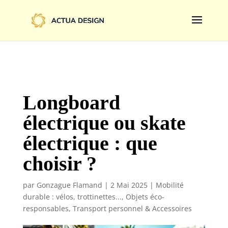
@import url('https://fonts.googleapis.com/css2?
family=Limelight&display=swap');
Longboard
électrique ou skate
électrique : que
choisir ?
par
Gonzague Flamand
|
2 Mai 2025
|
Mobilité
durable : vélos, trottinettes...
,
Objets éco-
responsables
,
Transport personnel & Accessoires