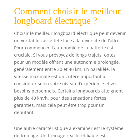
une meilleure flexibilité, une stabilité accrue et
une durabilité accrue. Il résiste à toutes sortes de
Comment choisir le meilleur
chocs sans se déformer. Charge maximale : 150 kg.
♐【PLATEAU AJUSTABLE ET ROUES GONFLABLES】
longboard électrique ?
Excellente capacité d'absorption des chocs grâce à
la combinaison du plateau rabattable et des roues
gonflables, parfaitement adapté à tous les
Choisir le meilleur longboard électrique peut devenir
terrains. Il est équipé d'une batterie au lithium 42
un véritable casse-tête face à la diversité de l’offre.
V 10 000 mAh offrant une autonomie maximale de
24 km et une charge complète en 6 heures. ♐【
Pour commencer, l’autonomie de la batterie est
RÉGULATEUR DE VITESSE À DISTANCE ET À VITESSE
cruciale. Si vous prévoyez de longs trajets, optez
FIXE】 Ce contrôleur intuitif et ergonomique
comprend un indicateur de batterie pour le
pour un modèle offrant une autonomie prolongée,
contrôleur et le skateboard, un compteur de
vitesse, un odomètre, un sélecteur à 4 vitesses et
généralement entre 20 et 40 km. En parallèle, la
un indicateur de marche avant/arrière. Il offre un
vitesse maximale est un critère important à
contrôle et un freinage précis. Le bouton
d'alimentation permet d'accéder au RÉGULATEUR
considérer selon votre niveau d’expérience et vos
DE VITESSE FIXE lors de l'accélération. ♐【
besoins personnels. Certains longboards atteignent
SKATEBOARD ÉLECTRIQUE TOUT-TERRAIN】 Ce
longboard électrique tout-terrain est un excellent
plus de 40 km/h, pour des sensations fortes
cadeau pour les adultes expérimentés à Noël ou
garanties, mais cela peut être trop pour un
pour un anniversaire. WEIMILOR offre un service
après-vente de 2 ans pour garantir le bon
débutant.
fonctionnement de votre skateboard.
Une autre caractéristique à examiner est le système
de freinage. Un freinage réactif et fiable est