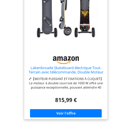
télécommande pour tous les niveaux STABILITÉ ET
CONFORT DE CONDUITE: Le plateau longboard
robuste supporte jusqu'à 150 kg (330 lb) et offre
une excellente stabilité. Ce skateboard électrique
ville assure une conduite fluide et sécurisante sur
différents types de routes urbaines
Lakenbroade Skateboard électrique Tout-
Terrain avec télécommande, Double Moteur
de 1650 W, Vitesse maximale de 51/48 km/h
♐【MOTEUR PUISSANT ET FIXATIONS À CLIQUET】
et autonomie de 45/19 km, Longboard
Le moteur à double courroie de 1650 W offre une
électrique pour Adultes Right.
puissance exceptionnelle, pouvant atteindre 40
km/h, franchir des pentes de 30° et freiner
efficacement. Les fixations à cliquet en mousse
815,99 €
double densité offrent un confort, un réglage et
une résistance optimaux. Veuillez porter un
équipement de protection avant de rouler.
♐【PLATEAU EN ÉRABLE 8+2 PLIS ET BAMBOU
CARBONISÉ】Ce skateboard électrique est
composé de 8+2 couches d'érable ultra-dur et d'un
plateau en bambou carbonisé durable, offrant