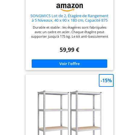
SONGMICS Lot de 2, Étagère de Rangement
à 5 Niveaux, 40 x 90 x 180 cm, Capacité 875
kg, Planches Réglables, Style Industriel, pour
Durable et stable : les étagères sont fabriquées
Cuisine, Salon, Argent GLR040E02
avec un cadre en acier. Chaque étagère peut
supporter jusqu'à 175 kg. Le kit anti-basculement
inclus permet de fixer les rayonnages au mur, ce
qui les rend plus stables et sûrs. Divisible : chaque
59,99 €
rayonnage peut être divisé en 2 selon les besoins
de rangement, et peut être utilisé de manière
flexible selon l'espace. Une fois divisé, il peut
également être utilisé comme un établi avec des
étagères de rangement. Étagères réglables : les
étagères peuvent être fixées tous les 5 cm grâce
aux joints qui facilitent le réglage pour répondre
-15%
aux besoins de rangement des articles de
différentes tailles. Grande taille, grande capacité :
le rayonnage mesure 40 x 90 x 180 cm et peut
supporter 875 kg. Il peut être utilisé dans votre
garage, entrepôt, cave ou local de service pour
organiser tous vos outils et équipements.
Assemblage sans vis : le rayonnage peut être
assemblé grâce à des joints et peut être
rapidement monté sans vis en suivant les
instructions claires (français non garanti).