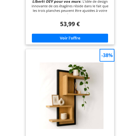
𝙇𝙞𝙗𝙚𝙧𝙩é 𝘿𝙄𝙔 𝙥𝙤𝙪𝙧 𝙫𝙤𝙨 𝙢𝙪𝙧𝙨: L'idée de design
innovante de ces étagères réside dans le fait que
les trois planches peuvent être ajustées à votre
guise sans outils supplémentaires. Qu'elles soient
alignées de manière ordonnée ou disposées en
53,99 €
quinconce, vous pouvez créer une œuvre d'art
murale unique qui s'harmonise avec le style de
votre maison 𝘽𝙤𝙞𝙨 𝙙𝙚 𝙥𝙞𝙣 𝙣𝙖𝙩𝙪𝙧𝙚𝙡, 𝙧𝙤𝙗𝙪𝙨𝙩𝙚 𝙚𝙩
𝙙𝙪𝙧𝙖𝙗𝙡𝙚: Fabriquée en bois de pin massif, cette
étagère suspendue offre une structure solide et
une grande capacité de charge. Adaptée à un
usage quotidien, elle conserve sa forme et sa
-38%
qualité au fil du temps 𝙈𝙤𝙣𝙩𝙖𝙜𝙚 𝙛𝙖𝙘𝙞𝙡𝙚 𝙚𝙣
𝙦𝙪𝙚𝙡𝙦𝙪𝙚𝙨 𝙢𝙞𝙣𝙪𝙩𝙚𝙨: Cette étagère flottante est
livrée avec une notice illustrée. Il suffit de fixer le
cadre au mur et d'insérer les planches dans les
rainures. L'installation est un jeu d'enfant É𝙡é𝙜𝙖𝙣𝙩
𝙚𝙩 𝙥𝙧𝙖𝙩𝙞𝙦𝙪𝙚: Le design à plusieurs niveaux crée
une superposition visuelle riche. Que ce soit avec
des cadres photo, des plantes vertes ou des objets
de collection, cette étagère rehausse
instantanément l'esthétique de votre mur. Les
trois planches larges de 58 cm offrent un espace
de rangement généreux, optimisant l'efficacité
pratique de votre espace 𝙎𝙖𝙩𝙞𝙨𝙛𝙖𝙘𝙩𝙞𝙤𝙣
𝙜𝙖𝙧𝙖𝙣𝙩𝙞𝙚: Qualité et service irréprochables. Cette
étagère est assortie d'une garantie de satisfaction
de 3 mois – en cas de problème, nous le résolvons
pour vous. Notre équipe d'assistance vous assure
une expérience d'achat sans souci