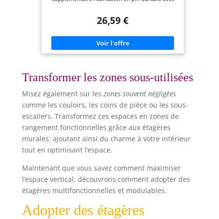
une finition en bois naturel Chaque tablette se fixe
à l'aide de supports en acier améliorés, d'une
26,59 €
capacité maximale de 9 kg Matériel de montage
inclus pour une installation rapide et facile
Dimensions du produit : 40,1 x 12,7 x 4,6 cm (L x l
x H, par étagère) Étagère murale certifiée FSC (FSC
N004130). Fabriquée avec des matériaux
provenant de forêts gérées durablement, de
matériaux recyclés et/ou d’autres sources de bois
contrôlées
Transformer les zones sous-utilisées
Misez également sur les
zones souvent négligées
comme les couloirs, les coins de pièce ou les sous-
escaliers. Transformez ces espaces en zones de
rangement fonctionnelles grâce aux étagères
murales, ajoutant ainsi du charme à votre intérieur
tout en optimisant l’espace.
Maintenant que vous savez comment maximiser
l’espace vertical, découvrons comment adopter des
étagères multifonctionnelles et modulables.
Adopter des étagères