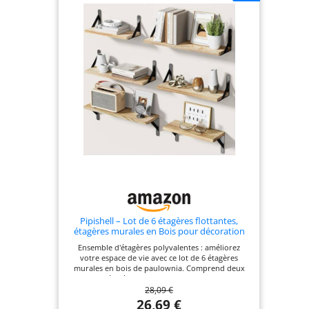
Pipishell – Lot de 6 étagères flottantes,
étagères murales en Bois pour décoration
Murale, Etagere Murale rustiques de Style
Ensemble d'étagères polyvalentes : améliorez
Ferme pour Chambre à Coucher, étagères
votre espace de vie avec ce lot de 6 étagères
murales pour Salle de Bain pour
murales en bois de paulownia. Comprend deux
grandes étagères (41,9 cm P x 11,9 cm L), deux
28,09 €
moyennes (36,1 cm P x 11,9 cm L) et deux petites
(29 cm P x 11,9 cm L) pour un arrangement flexible
26,69 €