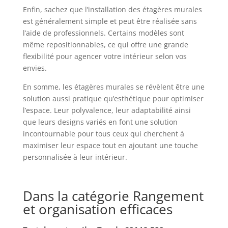
directement. nous vous fournissons des vis
Enfin, sachez que l’installation des étagères murales
assorties, vous pouvez utiliser nos vis pour
est généralement simple et peut être réalisée sans
connecter le support de montage mural à la
planche en bois horizontale SCÉNARIO
l’aide de professionnels. Certains modèles sont
D'UTILISATION : Ces étagères en bois peuvent être
même repositionnables, ce qui offre une grande
suspendues dans différents endroits de votre
maison. Vous pouvez décorer la chambre à
flexibilité pour agencer votre intérieur selon vos
coucher pour exposer des livres, des petites
décorations, des photos, des plantes, des objets
envies.
de collection. Vous pouvez également décorer le
balcon CADEAU EXCEPTIONNEL : Les étagères de
En somme, les étagères murales se révèlent être une
style bohème sont une décoration parfaite pour la
maison et un cadeau idéal pour la famille et les
solution aussi pratique qu’esthétique pour optimiser
amis. Où que vous accrochiez les cadres en bois, la
l’espace. Leur polyvalence, leur adaptabilité ainsi
pièce affichera tout mieux, augmentant à la fois
l'espace de stockage dans la pièce et améliorant la
que leurs designs variés en font une solution
propreté
incontournable pour tous ceux qui cherchent à
maximiser leur espace tout en ajoutant une touche
personnalisée à leur intérieur.
Dans la catégorie Rangement
et organisation efficaces