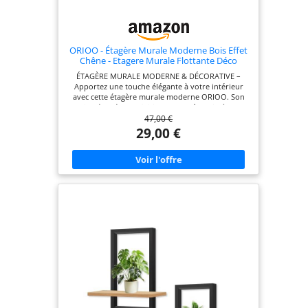
ORIOO - Étagère Murale Moderne Bois Effet
Chêne - Etagere Murale Flottante Déco
Design pour Salon, Salle de Bain, Chambre,
ÉTAGÈRE MURALE MODERNE & DÉCORATIVE –
Bureau, Cuisine, Rangement Mural,
Apportez une touche élégante à votre intérieur
Bibliothèque, Decoration
avec cette étagère murale moderne ORIOO. Son
design épuré et sa finition effet chêne s'intègrent
47,00 €
parfaitement dans un salon, une chambre, un
bureau ou une cuisine. FINITION SOIGNÉE &
29,00 €
MATÉRIAUX DE QUALITÉ – Fabriquée en MDF E1
avec une finition effet chêne naturel, cette étagère
murale offre un rendu chaleureux et
contemporain. Une solution idéale pour décorer
et organiser votre intérieur. IDÉALE POUR TOUTES
LES PIÈCES – Utilisez cette étagère murale design
dans une chambre, un bureau, une entrée, un
salon ou même des WC pour exposer vos objets
déco, plantes, cadres, livres ou accessoires du
quotidien. INSTALLATION SIMPLE & GAIN DE
PLACE – Conçue pour optimiser votre espace,
cette étagère murale se fixe facilement et libère de
la place au sol tout en mettant vos objets préférés
en valeur.