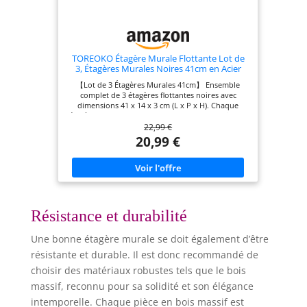
TOREOKO Étagère Murale Flottante Lot de
3, Étagères Murales Noires 41cm en Acier
Inoxydable, Tablette Murale Design Invisible
【Lot de 3 Étagères Murales 41cm】 Ensemble
pour Cuisine Salon Chambre Salle de Bain,
complet de 3 étagères flottantes noires avec
Charge 15kg par Étagère
dimensions 41 x 14 x 3 cm (L x P x H). Chaque
étagère offre une surface de rangement suffisante
22,99 €
pour exposer vos objets décoratifs, livres, plantes
et photos. Livré avec 3 supports muraux en acier
20,99 €
inoxydable, 30 vis (4cm) et 30 chevilles (3,7cm)
pour une installation complète. 【Design Épaissi
3cm - Capacité 15kg】 Épaisseur de 3cm (contre
1,5cm chez les concurrents) pour une robustesse
accrue. Chaque tablette murale supporte jusqu'à
15kg de charge grâce aux supports en acier
inoxydable renforcé. Dimensions des supports: 25
Résistance et durabilité
x 10cm avec double tige de fixation pour une
stabilité maximale. 【Montage Invisible Sans Trous
Une bonne étagère murale se doit également d’être
Visibles】 Système de fixation dissimulé qui cache
entièrement les supports une fois l'étagère
résistante et durable. Il est donc recommandé de
installée. Résultat: un design épuré et moderne
choisir des matériaux robustes tels que le bois
sans vis ni trous apparents sur la face avant. Les
étagères semblent flotter sur le mur pour un
massif, reconnu pour sa solidité et son élégance
rendu esthétique et élégant. 【Installation Facile
intemporelle. Chaque pièce en bois massif est
en 5 Étapes】 Montage simple avec les outils