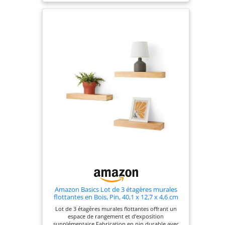
les étagères de 50 à 110 cm conviennent à tous les
espaces, que ce soit dans la cuisine pour les verres
ou les épices, au bureau pour les documents, dans
la salle de bain pour les serviettes ou les produits
cosmétiques, dans le salon pour les livres, les
DVD, les CD ou simplement pour décorer. HAUTE
QUALITÉ : L'étagère en MDF (E1) est robuste et
stable. De plus celle-ci est facile d'entretien, il vous
suffit de nettoyer la surface avec un chiffon
mouillé. MONTAGE RAPIDE : Installez votre étagère
dès sa réception grâce au matériel de montage
inclus. Il vous suffit de monter le support à
l'endroit désiré, d'y glisser l'étagère et de la fixer.
Amazon Basics Lot de 3 étagères murales
flottantes en Bois, Pin, 40,1 x 12,7 x 4,6 cm
Lot de 3 étagères murales flottantes offrant un
espace de rangement et d’exposition
supplémentaire Fabrication en pin durable avec