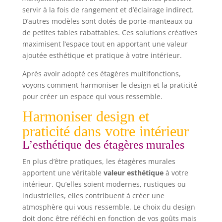
affaires [Kit anti-basculement] Le kit anti-
servir à la fois de rangement et d’éclairage indirect.
basculement permet de fixer ces étagères charge
lourde au mur, plus stable pour une utilisation
D’autres modèles sont dotés de porte-manteaux ou
sûre
de petites tables rabattables. Ces solutions créatives
maximisent l’espace tout en apportant une valeur
ajoutée esthétique et pratique à votre intérieur.
Après avoir adopté ces étagères multifonctions,
voyons comment harmoniser le design et la praticité
pour créer un espace qui vous ressemble.
Harmoniser design et
praticité dans votre intérieur
L’esthétique des étagères murales
En plus d’être pratiques, les étagères murales
apportent une véritable
valeur esthétique
à votre
intérieur. Qu’elles soient modernes, rustiques ou
industrielles, elles contribuent à créer une
atmosphère qui vous ressemble. Le choix du design
doit donc être réfléchi en fonction de vos goûts mais