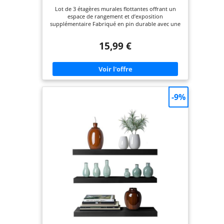
Lot de 3 étagères murales flottantes offrant un
espace de rangement et d’exposition
supplémentaire Fabriqué en pin durable avec une
finition blanche Chaque tablette se fixe à l'aide de
supports en acier améliorés, d'une capacité
15,99 €
maximale de 9 kg Matériel de montage inclus pour
une installation rapide et facile Dimensions du
produit : 40,1 x 12,7 x 4,6 cm (L x l x H, par étagère)
Étagère murale certifiée FSC (FSC N004130).
Fabriquée avec des matériaux provenant de forêts
gérées durablement, de matériaux recyclés et/ou
d’autres sources de bois contrôlées
-9%