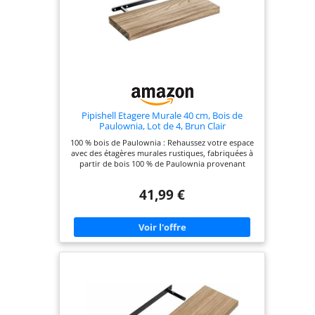
Pipishell Etagere Murale 40 cm, Bois de
Paulownia, Lot de 4, Brun Clair
100 % bois de Paulownia : Rehaussez votre espace
avec des étagères murales rustiques, fabriquées à
partir de bois 100 % de Paulownia provenant
d'arbres de 5 ans. La texture naturelle du bois de
l'étagère murale est intemporelle et peut se
41,99 €
fondre bien dans n'importe quel style de
décoration. Robuste et durable : l'étagère murale
en bois pour mur est conçue avec des supports
métalliques solides pour fournir un support fiable
jusqu'à 10 kg/22 lb chacun sans aucun
affaissement ni oscillation. Ayez l'esprit tranquille
pour vos décorations préférées en sachant que les
étagères en bois peuvent être fixées sur de
nombreux types de murs, y compris les montants
en bois, le béton et les cloisons sèches. Facile à
assembler : Montez facilement les étagères
murales grâce au gabarit de perçage inclus et au