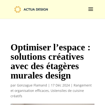
@import url('https://fonts.googleapis.com/css2?
family=Limelight&display=swap');
Optimiser l’espace :
solutions créatives
avec des étagères
murales design
par
Gonzague Flamand
|
17 Déc 2024
|
Rangement
et organisation efficaces
,
Ustensiles de cuisine
créatifs