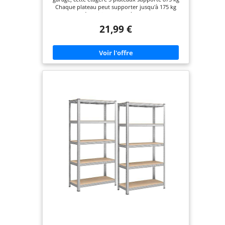
Chaque plateau peut supporter jusqu'à 175 kg
avec une répartition homogène des charges !
Entièrement modulable, cette étagère haute se
21,99 €
transforme en 2 étagères distinctes façon établis
Chaque plateau s'installe à la hauteur souhaitée
grâce à un système de clips pour rester stable
Dimensions : L.90 x l.40 x H.180 CM -Structure
acier galvanisé - plateaux en MDF, épaisseur 4 MM