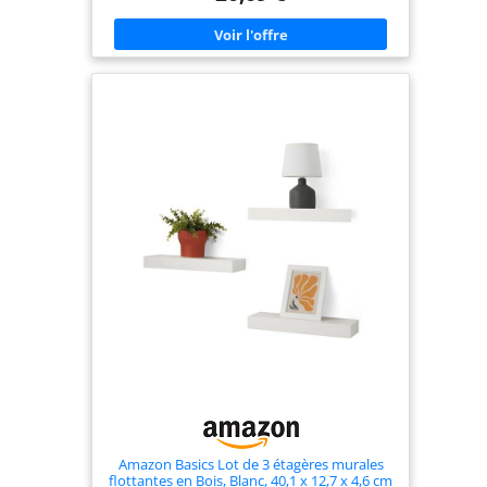
et créatif. 100 % Bois de paulownia : Chaque
étagère murale est construite avec une planche de
bois naturel de paulownia de 1,5 cm d’épaisseur,
fabriquée à partir de 100 % de bois de paulownia
provenant d’arbres âgés de 5 ans. La texture en
bois naturel des étagères flottantes est
intemporelle et peut bien se marier avec
n'importe quel style de décor. Deux façons
d'installer : fixez-les au mur comme étagères
flottantes minimalistes avec des supports
dissimulés (charge maximale de 4,5 kg), ou
étagères murales standard avec supports en
dessous pour supporter des objets plus lourds
(charge maximale de 18 kg). Arrangement flexible :
utilisez toutes les étagères flottantes ensemble
dans une pièce ou à différents endroits de la
maison. Les grandes étagères murales
conviennent aux espaces tels que les salons,
tandis que les petites étagères s'adaptent bien aux
chambres et aux salles de bains. Deux couleurs
élégantes : Choisissez la bonne couleur (rustique
et noire) de nos étagères flottantes pour
correspondre à votre intérieur et à vos
préférences.
Amazon Basics Lot de 3 étagères murales
flottantes en Bois, Blanc, 40,1 x 12,7 x 4,6 cm