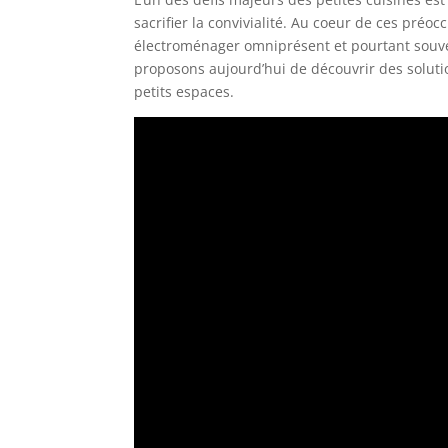
sacrifier la convivialité. Au coeur de ces préo
électroménager omniprésent et pourtant souve
proposons aujourd’hui de découvrir des soluti
petits espaces.