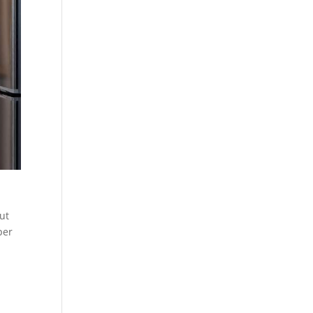
ut
per