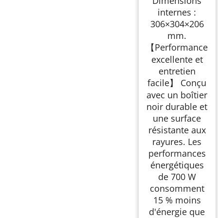
Dimensions
internes :
306×304×206
mm.
【Performance
excellente et
entretien
facile】 Conçu
avec un boîtier
noir durable et
une surface
résistante aux
rayures. Les
performances
énergétiques
de 700 W
consomment
15 % moins
d'énergie que