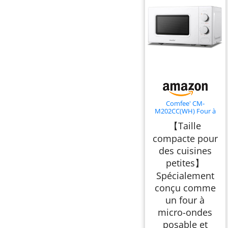
Comfee' CM-
M202CC(WH) Four à
micro-ondes compact
【Taille
avec la capacité de 20
litres, 700 W avec
compacte pour
Commande manuelle,
des cuisines
Convenable pour
petites cuisines, 5
petites】
niveaux de puissance,
Dége rapide, Blanc
Spécialement
conçu comme
un four à
micro-ondes
posable et