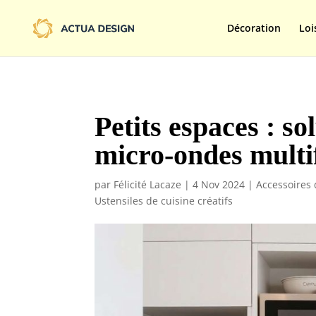
@import url('https://fonts.googleapis.com/css2?family=Limelight&d
Décoration
Loi
Petits espaces : so
micro-ondes multi
par
Félicité Lacaze
|
4 Nov 2024
|
Accessoires
Ustensiles de cuisine créatifs