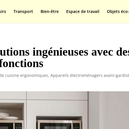
isplay=swap');
sirs
Transport
Bien-être
Espace de travail
Objets éco-
lutions ingénieuses avec de
fonctions
 de cuisine ergonomiques
,
Appareils électroménagers avant-gardis