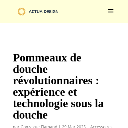
@import url('https://fonts.googleapis.com/css2?
family=Limelight&display=swap');
Pommeaux de
douche
révolutionnaires :
expérience et
technologie sous la
douche
par
Gonzague Flamand
|
29 Mar 2025
|
Accessoires