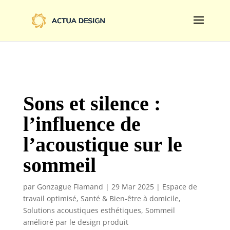
@import url('https://fonts.googleapis.com/css2?
family=Limelight&display=swap');
Sons et silence :
l’influence de
l’acoustique sur le
sommeil
par
Gonzague Flamand
|
29 Mar 2025
|
Espace de
travail optimisé
,
Santé & Bien-être à domicile
,
Solutions acoustiques esthétiques
,
Sommeil
amélioré par le design produit