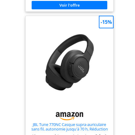
réduction de bruit en fonction de vos préférences.
Avec l'application Sony | Headphones Connect,
vous pouvez régler le niveau de réduction de
bruit sur 20 niveaux différents. Ecoutez de la
musique aussi longtemps que vous le désirez dans
-15%
un confort total. Ce design léger et ergonomique
permet de tirer le meilleur parti des 35 heures
d'autonomie de la batterie Le WH-CH720N est doté
d'une connexion Bluetooth multipoint, de
commandes via des boutons et peut même être
contrôlé par la voix. Les fonctionnalités Swift Pair
et Fast Pair facilitent la connexion à vos appareils
La technologie Precise Voice Pickup ainsi que les
micros dôté d'une structure de protection face au
bruit du vent permettent de profiter d'appels
d'une clarté inégalée.
JBL Tune 770NC Casque supra-auriculaire
sans fil, autonomie jusqu'à 70 h, Réduction
de Bruit Adaptative, Smart Ambient, noir