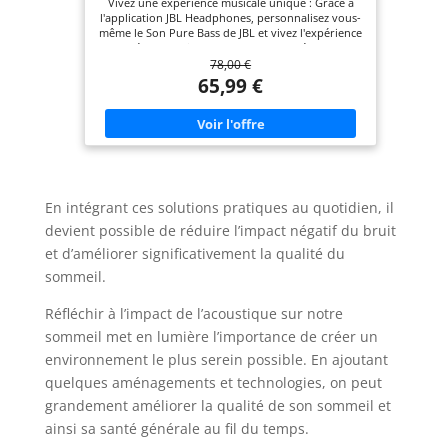
Vivez une expérience musicale unique : Grâce à
l'application JBL Headphones, personnalisez vous-
même le Son Pure Bass de JBL et vivez l'expérience
d'écoute qui vous ressemble Une écoute
78,00 €
prolongée : Profitez de ses 70 h d'autonomie et de
la recharge rapide ; bénéficiez de 3 h d'écoute
65,99 €
supplémentaires en 5 min ou avec le câble USB-C
rechargez la batterie en 2 h seulement Plongez-
vous dans votre musique : La Réduction de Bruit
Adaptative vous isole des distractions qui vous
entourent tandis que Smart Ambient mettra en
avant les sons environnants et les voix Un confort
inégalé : Le JBL Tune 670NC est composé de
matériaux légers, de coussinets doux, d'un
En intégrant ces solutions pratiques au quotidien, il
bandeau rembourré et d'un design pliable pour
devient possible de réduire l’impact négatif du bruit
l'amener partout et écouter votre musique à tout
moment Contenu de la livraison : 1 x JBL Tune
et d’améliorer significativement la qualité du
770NC casque audio noir, 1 x Câble de charge
USB-C, 1 x Câble audio détachable, 1 x Fiche
sommeil.
avertissement, 1 x Fiche FAQ
Réfléchir à l’impact de l’acoustique sur notre
sommeil met en lumière l’importance de créer un
environnement le plus serein possible. En ajoutant
quelques aménagements et technologies, on peut
grandement améliorer la qualité de son sommeil et
ainsi sa santé générale au fil du temps.