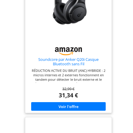
Soundcore par Anker Q20i Casque
Bluetooth sans Fil
RÉDUCTION ACTIVE DU BRUIT (ANC) HYBRIDE : 2
micros internes et 2 externes fonctionnent en
tandem pour détecter le bruit externe et le
réduire efficacement, jusqu'à 90 %, comme les
32,99 €
bruits des moteurs de voitures et d'avions.
PLONGEZ AU CŒUR D'UN SON PRÉCIS : le casque
31,34 €
antibruit est doté de grands transducteurs
dynamiques de 40 mm qui produisent un son
détaillé et des rythmes puissants grâce à la
technologie BassUp. Compatible avec la norme Hi-
Res Audio via le câble auxiliaire pour un son plus
précis. AUTONOMIE DE 40 HEURES ET CHARGE
RAPIDE : grâce à 40 heures d'autonomie avec ANC
activé et 60 heures sans, vous pouvez vous