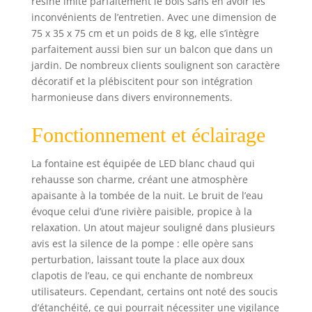
résine imite parfaitement le bois sans en avoir les
agréable. Données
inconvénients de l’entretien. Avec une dimension de
et dimensions :
75 x 35 x 75 cm et un poids de 8 kg, elle s’intègre
hauteur : 75 cm,
parfaitement aussi bien sur un balcon que dans un
largeur : 35 cm,
jardin. De nombreux clients soulignent son caractère
profondeur : 26
décoratif et la plébiscitent pour son intégration
cm. Matériau :
harmonieuse dans divers environnements.
polyrésine, aspect
bois. Éclairage :
LED 3x blanc
Fonctionnement et éclairage
chaud. Pompe :
12V 350L/H 12W.
La fontaine est équipée de LED blanc chaud qui
Alimentation : env.
rehausse son charme, créant une atmosphère
300 cm de câble À
apaisante à la tombée de la nuit. Le bruit de l’eau
l'arrière se trouve
évoque celui d’une rivière paisible, propice à la
une ouverture
relaxation. Un atout majeur souligné dans plusieurs
circulaire afin que
avis est la silence de la pompe : elle opère sans
vous puissiez
facilement accéder
perturbation, laissant toute la place aux doux
aux composants
clapotis de l’eau, ce qui enchante de nombreux
techniques et au
utilisateurs. Cependant, certains ont noté des soucis
tuyau.
d’étanchéité, ce qui pourrait nécessiter une vigilance