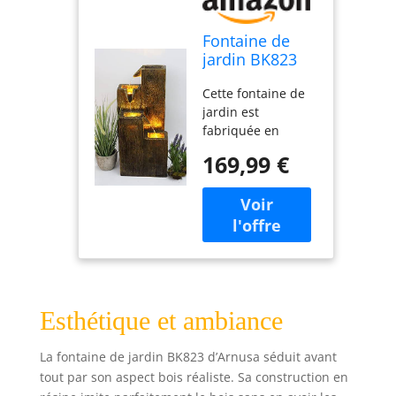
Fontaine de
jardin BK823
en aspect bois
Cette fontaine de
- Fontaine pour
jardin est
terrasse ou
fabriquée en
intérieur avec
polyrésine
éclairage blanc
169,99 €
imitation bois. À
chaud
l'intérieur de la
fontaine se trouve
le réservoir d'eau
dans lequel la
pompe est
également placée.
La fontaine est
Esthétique et ambiance
équipée de trois
spots LED qui, avec
leur lumière blanc
La fontaine de jardin BK823 d’Arnusa séduit avant
chaud, créent une
tout par son aspect bois réaliste. Sa construction en
atmosphère