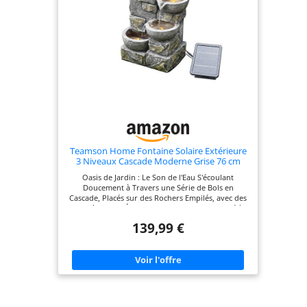
Teamson Home Fontaine Solaire Extérieure
3 Niveaux Cascade Moderne Grise 76 cm
Oasis de Jardin : Le Son de l'Eau S'écoulant
Doucement à Travers une Série de Bols en
Cascade, Placés sur des Rochers Empilés, avec des
Lumières LED Éclairant Sous l'Eau Tranquillité à
Domicile : Masque les Bruits Désagréables et
139,99 €
Indésirables (Rue Animée, Quartier Bruyant),
Atténuant l'Intensité de Ces Sons Profitez Plus
Longtemps de Vos Espaces Extérieurs : Deviens un
Point Focal dans le Paysagisme, Améliorant
l'Attrait Extérieur de Votre Maison, ou comme
Élément Décoratif sur les Terrasses et Balcons
Résistant aux Intempéries : Fabriqué avec
Expertise en Polyrésine Durable et Antirouille,