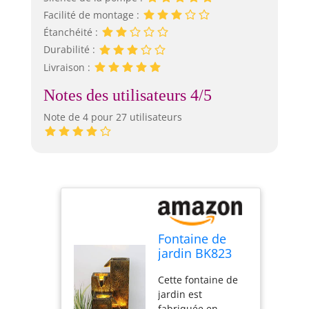
Facilité de montage :
Étanchéité :
Durabilité :
Livraison :
Notes des utilisateurs 4/5
Note de 4 pour 27 utilisateurs
Fontaine de
jardin BK823
en aspect bois
Cette fontaine de
- Fontaine pour
jardin est
terrasse ou
fabriquée en