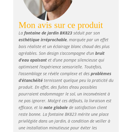
bois. Éclairage :
LED 3x blanc
chaud. Pompe :
12V 350L/H 12W.
Mon avis sur ce produit
Alimentation : env.
La
fontaine de jardin BK823
séduit par son
300 cm de câble À
esthétique irréprochable
, marquée par un effet
l'arrière se trouve
bois réaliste et un éclairage blanc chaud des plus
une ouverture
agréables. Son design s’accompagne d’un
bruit
circulaire afin que
vous puissiez
d’eau apaisant
et d’une pompe silencieuse qui
facilement accéder
optimisent l’expérience sensorielle. Toutefois,
aux composants
l’assemblage se révèle complexe et des
problèmes
techniques et au
d’étanchéité
ternissent quelque peu la praticité du
tuyau.
produit. En effet, des fuites d’eau possibles
pourraient endommager le sol, un inconvénient à
ne pas ignorer. Malgré ces défauts, la livraison est
efficace, et la
note globale
de satisfaction client
reste bonne. La fontaine BK823 mérite une place
privilégiée dans un jardin, à condition de veiller à
une installation minutieuse pour éviter les