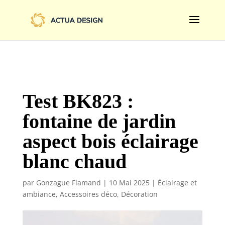
@import url('https://fonts.googleapis.com/css2?
family=Limelight&display=swap');
Test BK823 :
fontaine de jardin
aspect bois éclairage
blanc chaud
par
Gonzague Flamand
|
10 Mai 2025
|
Éclairage et
ambiance
,
Accessoires déco
,
Décoration