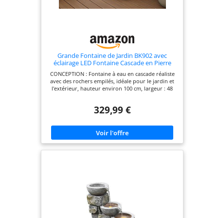
Grande Fontaine de Jardin BK902 avec
éclairage LED Fontaine Cascade en Pierre
Grande décoration de Jardin Aspect Pierre
CONCEPTION : Fontaine à eau en cascade réaliste
100 cm
avec des rochers empilés, idéale pour le jardin et
l'extérieur, hauteur environ 100 cm, largeur : 48
cm, profondeur : 40 cm. Poids environ 15 kg
ÉCLAIRAGE : L'éclairage LED intégré fournit des
329,99 €
accents lumineux d'ambiance et illumine les
cascades d'eau MATÉRIAU : Fabriqué en polyrésine
de haute qualité, résistant aux intempéries. Aspect
pierre très réaliste. ensemble complet
CIRCULATION DE L'EAU : Système de pompe fermé
avec plusieurs cascades pour un bruit
d'éclaboussures relaxant INSTALLATION :
Installation facile et faible entretien, y compris
pompe, alimentation 12 V et éclairage LED
préinstallé