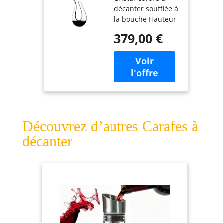
décanter soufflée à
la bouche Hauteur
: 350 mm -
379,00 €
Capacité : 1500
ccm
Découvrez d’autres Carafes à
décanter