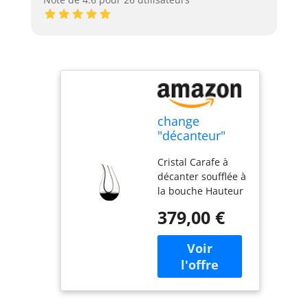
change
"décanteur"
with "Carafe à
Cristal Carafe à
décanter"
décanter soufflée à
la bouche Hauteur
: 350 mm -
379,00 €
Capacité : 1500
ccm