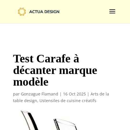
@import url('https://fonts.googleapis.com/css2?
family=Limelight&display=swap');
Test Carafe à
décanter marque
modèle
par
Gonzague Flamand
|
16 Oct 2025
|
Arts de la
table design
,
Ustensiles de cuisine créatifs