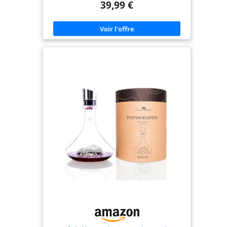
39,99 €
filtrent les résidus et adoucissent le goût. Moins
d'égouttement: Le bec incurvé et les bords minces
du couvercle aident à minimiser l'égouttement
lorsque vous versez du vin et à le garder propre
et hygiénique. Matériaux sûrs: La carafe est en
verre cristal sans plomb et le couvercle est en
acier inoxydable et en silicone. Tous sont des
matériaux sains et écologiques, vous permettant
de profiter de votre vin en toute simplicité. Facile
à nettoyer: va au lave-vaisselle, mais nous
recommandons vivement de le laver à la main ou
avec des outils de nettoyage appropriés tels que
des billes de nettoyage. Ce que vous obtenez: une
carafe à vin Glastal 1800 ml (pleine capacité), une
garantie de 18 mois sans tracas et notre service
clientèle. Tous les produits en verre sont fragiles,
soyez donc prudent lors de l'utilisation ou du
lavage.