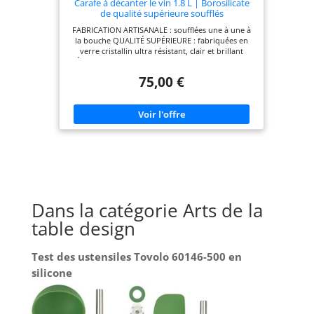
Carafe à décanter le vin 1.8 L | Borosilicate
de qualité supérieure soufflés
artisanalement avec les montagnes en relief
FABRICATION ARTISANALE : soufflées une à une à
| Bouchon 3 en 1 (filtre, aérateur et bec
la bouche QUALITÉ SUPÉRIEURE : fabriquées en
verseur) (Mont Blanc)
verre cristallin ultra résistant, clair et brillant
AÉRATION OPTIMALE : forme unique pour révéler
tous les arômes du vin BOUCHON 3 EN 1 : filtreur,
75,00 €
aérateur et bec verseur DESIGN UNIQUE : relief
topographic moulé au fond de la carafe, idéal
pour un cadeau
Dans la catégorie Arts de la
table design
Test des ustensiles Tovolo 60146-500 en
silicone