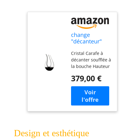
change
"décanteur"
with "Carafe à
Cristal Carafe à
décanter"
décanter soufflée à
la bouche Hauteur
: 350 mm -
379,00 €
Capacité : 1500
ccm
Design et esthétique