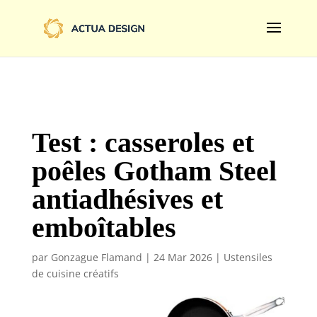
@import url('https://fonts.googleapis.com/css2?
family=Limelight&display=swap');
Test : casseroles et
poêles Gotham Steel
antiadhésives et
emboîtables
par
Gonzague Flamand
|
24 Mar 2026
|
Ustensiles
de cuisine créatifs