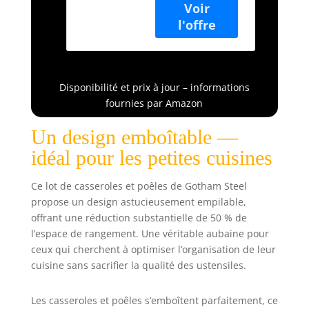
Steel Stackmaster
ustensiles de
contient tout ce
cuisine,
dont vous avez
compatibles
besoin pour
avec
commencer à
induction, non
cuisiner comme
toxiques, sans
Disponibilité et prix à jour – informations
un pro dès la
PFOA, PFOS,
fournies par Amazon
sortie de la boîte.
design
Le design anti-
emboîtable
Un design emboîtable —
adhésif et
pour 50 %
empilable permet
d'économie
idéal pour les petites cuisines
un rangement
sans effort sans
Ce lot de casseroles et poêles de Gotham Steel
compromettre
propose un design astucieusement empilable,
l'efficacité.
offrant une réduction substantielle de 50 % de
L'ensemble
l’espace de rangement. Une véritable aubaine pour
comprend une
ceux qui cherchent à optimiser l’organisation de leur
poêle à frire de
cuisine sans sacrifier la qualité des ustensiles.
20,3 cm, une
poêle à frire de
25,4 cm, 2.
Les casseroles et poêles s’emboîtent parfaitement, ce