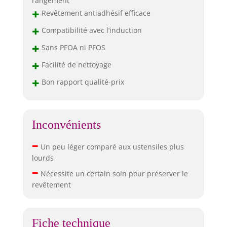
rangement
renforcé avec du
+
Revêtement antiadhésif efficace
titane et des
+
diamants, chaque
Compatibilité avec l’induction
batterie de
+
Sans PFOA ni PFOS
cuisine est assez
durable pour
+
Facilité de nettoyage
résister aux
+
Bon rapport qualité-prix
spatules,
cuillères, fouets et
même aux
batteurs
Inconvénients
électriques,
assurant que vos
–
ustensiles de
Un peu léger comparé aux ustensiles plus
cuisine restent
lourds
–
pratiquement
Nécessite un certain soin pour préserver le
neufs pour les
revêtement
années à venir.
Nettoyage facile :
oubliez tous les
frottements
Fiche technique