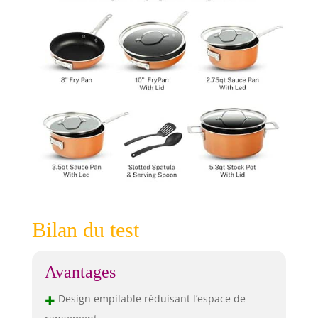
environnement de
cuisson sain et
respectueux de
l'environnement
avec Gotham Steel
- Chaque batterie
de cuisine est 100
% exempte de
PFOA, PFOS,
plomb, cadmium
et tout autre
produit chimique
nocif, assurant
que votre cuisine
et votre maison
restent saines et
Bilan du test
exemptes de
toxines. Durable
Avantages
et durable : avec
un extérieur en
+
Design empilable réduisant l’espace de
aluminium triple
revêtement et