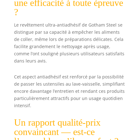
une efficacité à toute épreuve
ustensiles de
?
cuisine ensemble,
ce qui vous
permet
Le revêtement ultra-antiadhésif de Gotham Steel se
d'économiser 30
distingue par sa capacité à empêcher les aliments
% d'espace en
de coller, même lors de préparations délicates. Cela
plus et de libérer
facilite grandement le nettoyage après usage,
de l'espace
comme l’ont souligné plusieurs utilisateurs satisfaits
précieux dans
dans leurs avis.
l'armoire tout en
faisant du
Cet aspect antiadhésif est renforcé par la possibilité
stockage un
problème du
de passer les ustensiles au lave-vaisselle, simplifiant
passé. Ultra-anti-
encore davantage l’entretien et rendant ces produits
adhésif : obtenez
particulièrement attractifs pour un usage quotidien
des aliments plus
intensif.
sains, libérez
facilement les
Un rapport qualité-prix
aliments et
convaincant — est-ce
nettoyez
rapidement avec