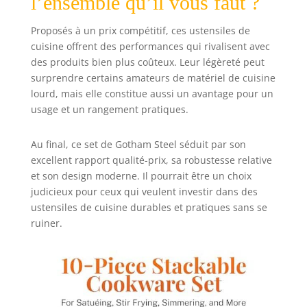
l’ensemble qu’il vous faut ?
le revêtement
anti-adhésif primé
Proposés à un prix compétitif, ces ustensiles de
de Gotham Steel.
cuisine offrent des performances qui rivalisent avec
Chaque batterie
des produits bien plus coûteux. Leur légèreté peut
de cuisine est
surprendre certains amateurs de matériel de cuisine
généreusement
revêtue 3 fois avec
lourd, mais elle constitue aussi un avantage pour un
un revêtement
usage et un rangement pratiques.
anti-adhésif
assurant que les
Au final, ce set de Gotham Steel séduit par son
aliments et les
excellent rapport qualité-prix, sa robustesse relative
sauces collantes
et son design moderne. Il pourrait être un choix
ne collent pas à
judicieux pour ceux qui veulent investir dans des
vos ustensiles de
ustensiles de cuisine durables et pratiques sans se
cuisine lors de
l'utilisation, sans
ruiner.
aucun beurre ou
huile nécessaire,
pour les années à
venir. Sain et sans
toxines : créez un