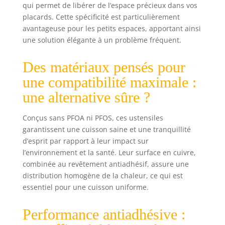
Casserole de 75
qui permet de libérer de l’espace précieux dans vos
litres, 3. Casserole
placards. Cette spécificité est particulièrement
de 5 litres,
avantageuse pour les petits espaces, apportant ainsi
marmite de 5
une solution élégante à un problème fréquent.
litres, 3 couvercles
interchangeables,
Des matériaux pensés pour
une spatule
ajourée et une
une compatibilité maximale :
cuillère solide.
une alternative sûre ?
Gain de place : le
nouveau design
empilable
Conçus sans PFOA ni PFOS, ces ustensiles
révolutionnaire
garantissent une cuisson saine et une tranquillité
Gotham Steel vous
d’esprit par rapport à leur impact sur
permet
l’environnement et la santé. Leur surface en cuivre,
d'organiser
combinée au revêtement antiadhésif, assure une
facilement vos
distribution homogène de la chaleur, ce qui est
armoires et votre
essentiel pour une cuisson uniforme.
cuisine en
empilant et en
Performance antiadhésive :
emboîtant
l'ensemble des