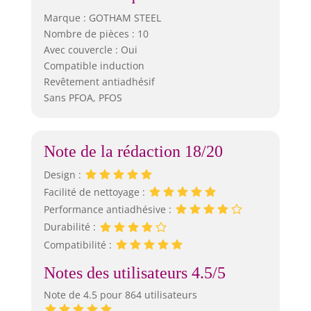
laborieux avec
Marque : GOTHAM STEEL
Gotham Steel -
Nombre de pièces : 10
Chaque batterie
Avec couvercle : Oui
de cuisine passe
au lave-vaisselle,
Compatible induction
ce qui vous
Revêtement antiadhésif
permet de
Sans PFOA, PFOS
simplement jeter
vos ustensiles de
cuisine dans le
Note de la rédaction 18/20
lave-vaisselle
après utilisation
Design :
pour une
Facilité de nettoyage :
expérience de
Performance antiadhésive :
nettoyage rapide
et sans effort.
Durabilité :
Passe au four et
Compatibilité :
au four : chaque
casserole et poêle
Notes des utilisateurs 4.5/5
passe au four
Note de 4.5 pour 864 utilisateurs
jusqu'à 500