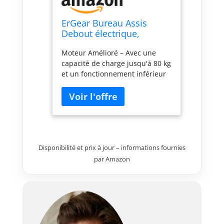
ErGear Bureau Assis
Debout électrique,
121x60cm, Beige
Moteur Amélioré – Avec une
capacité de charge jusqu'à 80 kg
et un fonctionnement inférieur
à 45 dB, le moteur amélioré
assure un levage silencieux et
efficace, créant ainsi un
environnement de travail calme.
Il garantit une expérience fluide
et discrète sur tous les bureaux
réglables en hauteur. Stabilité
Disponibilité et prix à jour – informations fournies
Exceptionnelle – Avec son cadre
par Amazon
en acier solide et des
connecteurs de colonnes de
levage de qualité aéronautique,
ce bureau assis debout reste
stable et sécurisé même après
50 000 tests. Il fournit une base