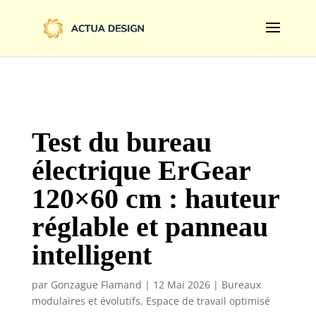
@import url('https://fonts.googleapis.com/css2?
family=Limelight&display=swap');
Test du bureau
électrique ErGear
120×60 cm : hauteur
réglable et panneau
intelligent
par
Gonzague Flamand
|
12 Mai 2026
|
Bureaux
modulaires et évolutifs
,
Espace de travail optimisé