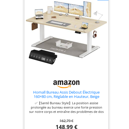
surface de 120 x 60 cm offre beaucoup d’espace
pour travailler ou étudier Assemblage facile :
L'assemblage est simple grâce aux instructions
détaillées et aux pièces numérotées, vous
permettant d'économiser du temps et de l'énergie
Remarque : Le plateau est composé de quatre
parties distinctes
Homall Bureau Assis Debout Électrique
160×80 cm, Réglable en Hauteur, Beige
✅【Santé Bureau Style】La position assise
prolongée au bureau exerce une forte pression
sur notre corps et entraîne des problèmes de dos
et de cou. Ce pupitre apporte une manière saine
162,79 €
de travailler, vous permet d'alterner entre la
position assise et debout pour travailler, soulage
148,99 €