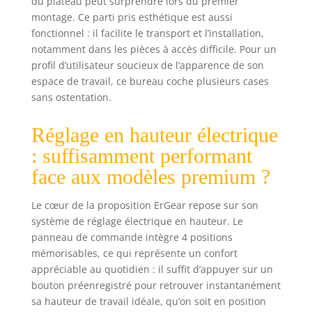
du plateau peut surprendre lors du premier
solide pour
montage. Ce parti pris esthétique est aussi
travailler, même
fonctionnel : il facilite le transport et l’installation,
en hauteur
notamment dans les pièces à accès difficile. Pour un
maximale, ce qui
profil d’utilisateur soucieux de l’apparence de son
le rend idéal pour
espace de travail, ce bureau coche plusieurs cases
les bureaux
sans ostentation.
gaming ou un
bureau
informatique.
Réglage en hauteur électrique
: suffisamment performant
face aux modèles premium ?
Le cœur de la proposition ErGear repose sur son
système de réglage électrique en hauteur. Le
panneau de commande intègre 4 positions
mémorisables, ce qui représente un confort
appréciable au quotidien : il suffit d’appuyer sur un
bouton préenregistré pour retrouver instantanément
sa hauteur de travail idéale, qu’on soit en position