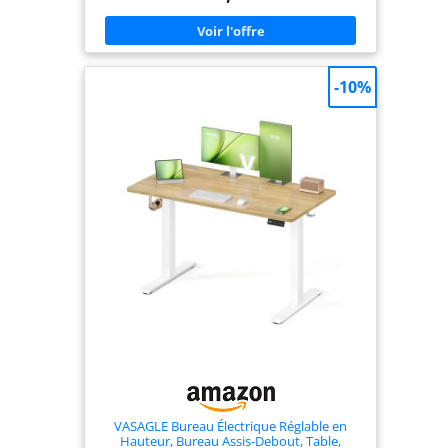
l'engourdissement des jambes et la fatigue du
corps due à une position assise prolongée, rend
votre énergie plus concentrée. ✅【Excellente
stabilité】. Grâce à sa construction entièrement en
acier, le cadre du bureau peut supporter jusqu'à
80 kg, ce qui lui confère une stabilité et une
-10%
durabilité maximales. Toujours aussi stable et sûr
après 50 000 tests. ✅【3 hauteurs à mémoire
libèrent vos mains】Profitez des avantages pour la
santé d'un pupitre réglable en hauteur avec 3
réglages de hauteur programmables pour des
transitions rapides et faciles et une plage de
hauteur de 72 à 116 cm. ✅【Grand plateau en
bois】. Le plateau de la table présente un motif en
bois qui est à la fois à la mode et esthétique. Le
plateau de table offre suffisamment de place pour
un ordinateur, un ordinateur portable, des
dossiers de travail, une imprimante et d'autres
fournitures de bureau. Veuillez noter que le
plateau de table se compose de quatre parties, il
n'est pas livré en une seule pièce complète.
✅【Service client】Nous vous enverrons le mode
d'emploi détaillé avec tous les accessoires pour
que vous puissiez facilement assembler la table.
Nous offrons aux utilisateurs un service de retour
gratuit et inconditionnel de 30 jours et un service
de remplacement ou de réparation de 5 ans.
VASAGLE Bureau Électrique Réglable en
Hauteur, Bureau Assis-Debout, Table,