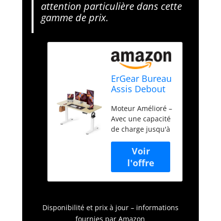
attention particulière dans cette
gamme de prix.
ErGear Bureau
Assis Debout
électrique,
Moteur Amélioré –
121x60cm,
Avec une capacité
Beige
de charge jusqu'à
80 kg et un
fonctionnement
inférieur à 45 dB,
le moteur
amélioré assure
un levage
silencieux et
Disponibilité et prix à jour – informations
efficace, créant
fournies par Amazon