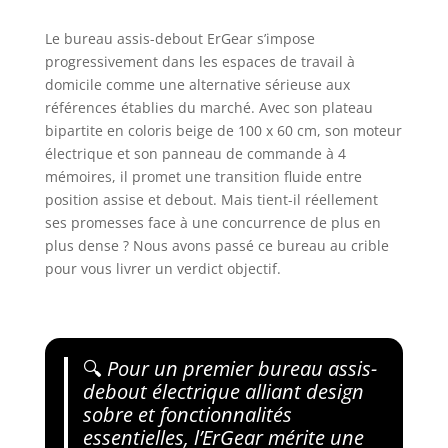
Le bureau assis-debout ErGear s’impose
progressivement dans les espaces de travail à
domicile comme une alternative sérieuse aux
références établies du marché. Avec son plateau
bipartite en coloris beige de 100 x 60 cm, son moteur
électrique et son panneau de commande à 4
mémoires, il promet une transition fluide entre
position assise et debout. Mais tient-il réellement
ses promesses face à une concurrence de plus en
plus dense ? Nous avons passé ce bureau au crible
pour vous livrer un verdict objectif.
🔍
Pour un premier bureau assis-
debout électrique alliant design
sobre et fonctionnalités
essentielles, l’ErGear mérite une