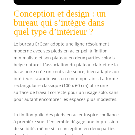
ainsi un
environnement de
Conception et design : un
travail calme. Il
garantit une
bureau qui s’intègre dans
expérience fluide
quel type d’intérieur ?
et discrète sur
tous les bureaux
Le bureau ErGear adopte une ligne résolument
réglables en
moderne avec ses pieds en acier poli à finition
hauteur. Stabilité
Exceptionnelle –
minimaliste et son plateau en deux parties coloris
Avec son cadre en
beige naturel. L’association du plateau clair et de la
acier solide et des
base noire crée un contraste sobre, bien adapté aux
connecteurs de
intérieurs scandinaves ou contemporains. La forme
colonnes de
rectangulaire classique (100 x 60 cm) offre une
levage de qualité
surface de travail correcte pour un usage solo, sans
aéronautique, ce
pour autant encombrer les espaces plus modestes.
bureau assis
debout reste
stable et sécurisé
La finition polie des pieds en acier inspire confiance
même après 50
à première vue. L’ensemble dégage une impression
000 tests. Il
de solidité, même si la conception en deux parties
fournit une base