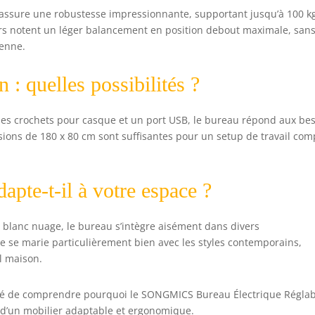
u assure une robustesse impressionnante, supportant jusqu’à 100 k
urs notent un léger balancement en position debout maximale, san
ienne.
n : quelles possibilités ?
 des crochets pour casque et un port USB, le bureau répond aux be
sions de 180 x 80 cm sont suffisantes pour un setup de travail com
dapte-t-il à votre espace ?
n blanc nuage, le bureau s’intègre aisément dans divers
e se marie particulièrement bien avec les styles contemporains,
l maison.
 aisé de comprendre pourquoi le SONGMICS Bureau Électrique Régla
 d’un mobilier adaptable et ergonomique.