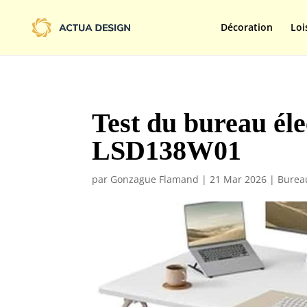
@import url('https://fonts.googleapis.com/css2?family=Limelight&d
Décoration
Loi
Test du bureau él
LSD138W01
par
Gonzague Flamand
|
21 Mar 2026
|
Bureau