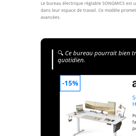
Le bureau électrique réglable SONGMICS est un
dans leur espace de travail. Ce modèle promet 
avancées.
🔍
Ce bureau pourrait bien tr
quotidien.
-15%
S
H
F
P
T
f
p
c