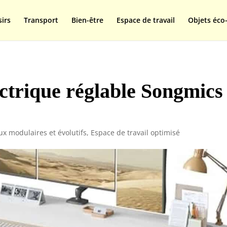
isplay=swap');
sirs
Transport
Bien-être
Espace de travail
Objets éco-
ectrique réglable Songmics
x modulaires et évolutifs
,
Espace de travail optimisé