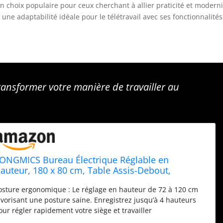
 choix populaire pour ceux cherchant à allier praticité et moderni
une adaptabilité idéale pour le télétravail avec ses fonctionnalités
ansformer votre manière de travailler au
ONGMICS Bureau Électrique Réglable en
auteur, 180 x 80 cm, Table Assis-Debout,
onction Mémoire 4 Hauteurs, pour Bureau,
osture ergonomique : Le réglage en hauteur de 72 à 120 cm
élétravail, Blanc Nuage LSD138W01
avorisant une posture saine. Enregistrez jusqu’à 4 hauteurs
our régler rapidement votre siège et travailler
onfortablement Stable et silencieux : Le cadre en acier de