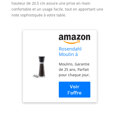
hauteur de 20,5 cm assure une prise en main
confortable et un usage facile, tout en apportant une
note sophistiquée à votre table.
Rosendahl
Moulin à
Poivre H20.5
Moulins, Garantie
cm Grand Cru
de 25 ans, Parfait
Moulin à
pour chaque jour,
épices Design
Différents réglages
Classique, Noir
Contenu de la
livraison : Moulin à
poivre H20.5 cm en
verre, noir Le
moulin en
céramique du