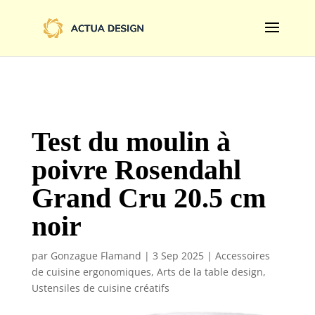
@import url('https://fonts.googleapis.com/css2?
family=Limelight&display=swap');
Test du moulin à
poivre Rosendahl
Grand Cru 20.5 cm
noir
par
Gonzague Flamand
|
3 Sep 2025
|
Accessoires
de cuisine ergonomiques
,
Arts de la table design
,
Ustensiles de cuisine créatifs