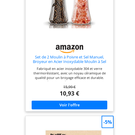
Rosendahl
Set de 2 Moulin à Poivre et Sel Manuel,
Broyeur en Acier Inoxydable Moulin à Sel
avec Meule Céramique Réglable [Sans
Fabriqué en acier inoxydable 304 et verre
contenu d'épices]
thermorésistant, avec un noyau céramique de
qualité pour un broyage efficace et durable.
Broyeur céramique réglable sur chaque moulin :
15,99 €
tournez pour choisir entre mouture fine ou
grossière, selon vos préférences. Corps en verre
10,93 €
transparent pour voir clairement les épices, avec
couvercles en acier pour garder les arômes frais.
Capacité généreuse par moulin, idéal pour
moudre sel, poivre, clous de girofle, cumin et
autres épices. Attention : verre fragile. Si
endommagé, contactez-nous pour une solution
-5%
rapide et satisfaisante.