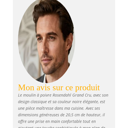
pointe, ce qui
empêche le poivre
de se répandre sur
la nappe. Le
moulin peut être
réglé de manière à
moudre finement
ou grossièrement
Collection : Grand
Cru créé par le
designer
Rosendahl
Mon avis sur ce produit
Le moulin à poivre Rosendahl Grand Cru, avec son
design classique et sa couleur noire élégante, est
une pièce maîtresse dans ma cuisine. Avec ses
dimensions généreuses de 20,5 cm de hauteur, il
offre une prise en main confortable tout en
ajoutant une touche sophistiquée à mon plan de