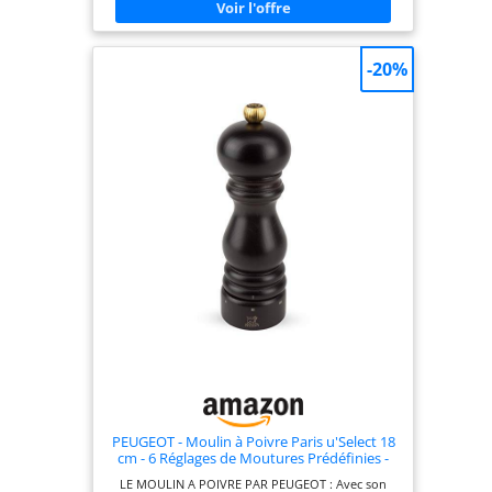
vous suffit de tourner pour ajuster. Le corps
transparent en verre du moulin vous permet de
voir clairement les épices à l'intérieur sans vous
tromper. Gardez vos épices fraîches en utilisant
-20%
les couvercles en acier inclus pour fermer chaque
moulin. Chaque moulin à sel et à poivre individuel
offre une capacité généreuse et peut moudre non
seulement du sel et du poivre, mais aussi des
clous de girofle, du cumin etc. Étant donné la
fragilité des articles en verre pendant le transport,
si vous recevez un produit en verre cassé ou un
moulin qui ne fonctionne pas, veuillez nous
contacter. Notre équipe de service client dévouée
vous fournira la réponse la plus satisfaisante.
PEUGEOT - Moulin à Poivre Paris u'Select 18
cm - 6 Réglages de Moutures Prédéfinies -
En Bois Labellisé PEFC - Fabrication
LE MOULIN A POIVRE PAR PEUGEOT : Avec son
Française - Coloris Chocolat