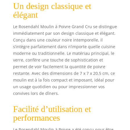
moulin à poivre est
Un design classique et
placé dans la
élégant
pointe, ce qui
empêche le poivre
Le Rosendahl Moulin à Poivre Grand Cru se distingue
de se répandre sur
immédiatement par son design classique et élégant.
la nappe. Le
Conçu dans une couleur noire intemporelle, il
moulin peut être
réglé de manière à
s’intègre parfaitement dans n’importe quelle cuisine
moudre finement
moderne ou traditionnelle. Le matériau principal, le
ou grossièrement
verre, confère une touche de sophistication et
Collection : Grand
permet de voir facilement la quantité de poivre
Cru créé par le
restante. Avec des dimensions de 7 x 7 x 20,5 cm, ce
designer
moulin est à la fois compact et imposant, idéal pour
Rosendahl
un usage quotidien ou pour impressionner vos
convives lors de dîners.
Facilité d’utilisation et
performances
Le Rosendahl Moulin à Poivre a été conçu pour être