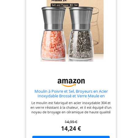
Moulin à Poivre et Sel, Broyeurs en Acier
Inoxydable Brossé et Verre Meule en
Céramique Réglable Broyeur à Épices Lot de
Le moulin est fabriqué en acier inoxydable 304 et
2 [Sans contenu d'épices]
en verre résistant à la chaleur, et il est équipé d'un
noyau de broyage en céramique de haute qualité
pour un meilleur broyage et une plus grande
14,99 €
sécurité et durabilité. Un broyeur réglable en
céramique efficace et non corrosif se trouve sur le
14,24 €
dessus de chaque moulin à sel et à poivre. Que
vous préfériez une mouture fine ou grossière, il