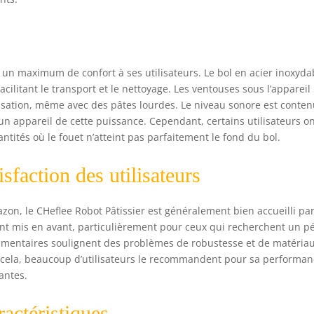
tifiés CE/ROHS. Si vous rencontrez des problèmes de qualité ou
tilisation à l'avenir, vous pouvez contacter notre service clientèle
out moment.
r un maximum de confort à ses utilisateurs. Le bol en acier inoxyda
cilitant le transport et le nettoyage. Les ventouses sous l’appareil
tilisation, même avec des pâtes lourdes. Le niveau sonore est conten
 un appareil de cette puissance. Cependant, certains utilisateurs o
antités où le fouet n’atteint pas parfaitement le fond du bol.
isfaction des utilisateurs
on, le CHeflee Robot Pâtissier est généralement bien accueilli pa
vent mis en avant, particulièrement pour ceux qui recherchent un pé
commentaires soulignent des problèmes de robustesse et de matériau
cela, beaucoup d’utilisateurs le recommandent pour sa performa
antes.
actéristiques