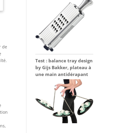
r de
e
Test : balance tray design
lté.
by Gijs Bakker, plateau à
une main antidérapant
e
tion
ons,