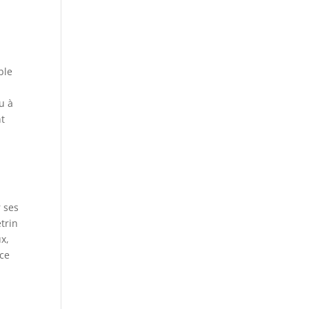
ble
u à
nt
r ses
trin
x,
nce