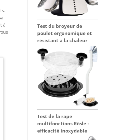
ts.
sa
t à
Test du broyeur de
vous
poulet ergonomique et
résistant à la chaleur
Test de la râpe
multifonctions Rösle :
efficacité inoxydable