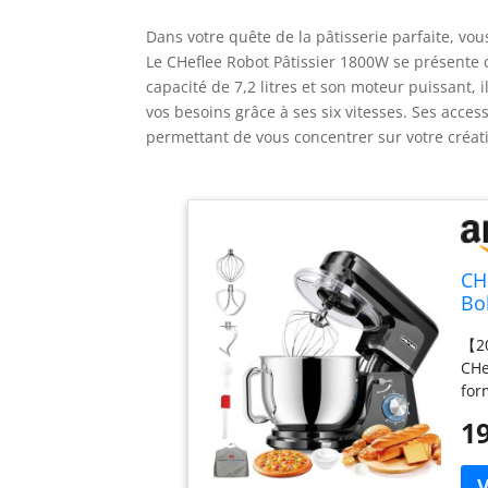
Dans votre quête de la pâtisserie parfaite, vous
Le CHeflee Robot Pâtissier 1800W se présente c
capacité de 7,2 litres et son moteur puissant, i
vos besoins grâce à ses six vitesses. Ses acce
permettant de vous concentrer sur votre créati
CH
Bo
av
【20
Po
CHe
for
en 
19
bru
pét
nou