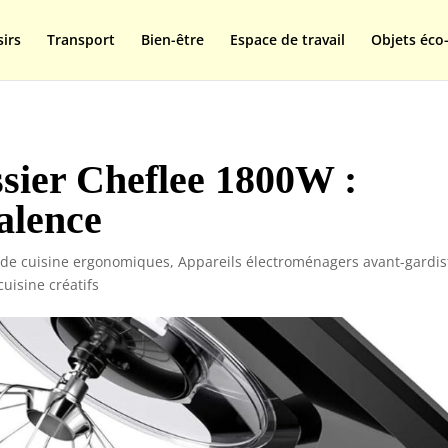
isplay=swap');
sirs
Transport
Bien-être
Espace de travail
Objets éco-
ssier Cheflee 1800W :
alence
 de cuisine ergonomiques
,
Appareils électroménagers avant-gardis
cuisine créatifs