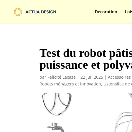
@import url('https://fonts.googleapis.com/css2?family=Limelight&d
Décoration
Loi
Test du robot pâti
puissance et polyv
par
Félicité Lacaze
|
22 Juil 2025
|
Accessoires
Robots ménagers et innovation
,
Ustensiles de 