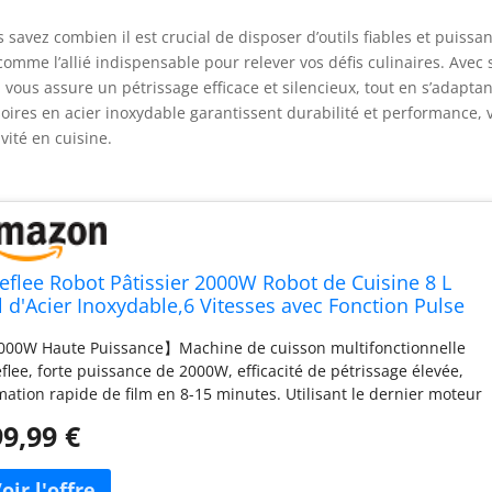
 savez combien il est crucial de disposer d’outils fiables et puissan
omme l’allié indispensable pour relever vos défis culinaires. Avec 
l vous assure un pétrissage efficace et silencieux, tout en s’adaptan
ssoires en acier inoxydable garantissent durabilité et performance, 
vité en cuisine.
eflee Robot Pâtissier 2000W Robot de Cuisine 8 L
l d'Acier Inoxydable,6 Vitesses avec Fonction Pulse
ec Fouet Crochet Pétrisseur et Batteur,Housse anti-
00W Haute Puissance】Machine de cuisson multifonctionnelle
ussière
flee, forte puissance de 2000W, efficacité de pétrissage élevée,
mation rapide de film en 8-15 minutes. Utilisant le dernier moteur
cuivre pur 8830, faible perte, dissipation thermique rapide, faible
9,99 €
it (moins de 75 dB), une machine peut avoir trois fonctions de
rin/batteur/mélangeur. Qu'il s'agisse de pain, de pizza, de
illes, de crème glacée ou de gâteau, il peut être fait facilement.