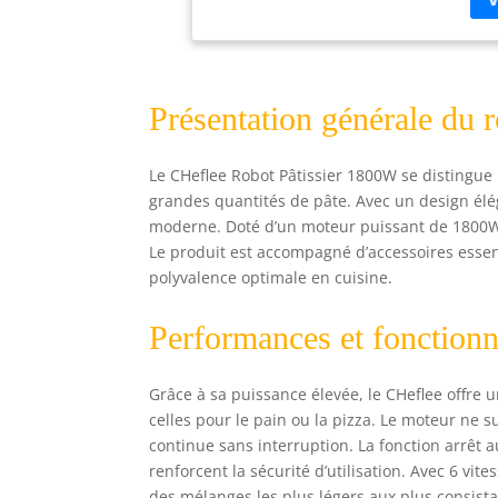
【Gr
qua
cap
bes
Présentation générale du r
fin
non
pen
Le CHeflee Robot Pâtissier 1800W se distingue 
d'a
grandes quantités de pâte. Avec un design élég
vit
moderne. Doté d’un moteur puissant de 1800W, 
ali
4, 
Le produit est accompagné d’accessoires essenti
les
polyvalence optimale en cuisine.
peu
tra
Performances et fonctionn
deg
con
dés
Grâce à sa puissance élevée, le CHeflee off
cha
celles pour le pain ou la pizza. Le moteur ne s
pét
continue sans interruption. La fonction arrêt a
sép
renforcent la sécurité d’utilisation. Avec 6 vit
【Ex
des mélanges les plus légers aux plus consista